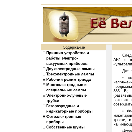
Содержание
Принцип устройства и
След
работы электро-
АВ1 с в
вакуумных приборов
«ультрал
Двухэлектродные лампы
Для 
Трехэлектродные лампы
• пр
Рабочий режим триода
напряжен
Многоэлектродные и
предназна
специальные лампы
385 В; 
Электронно-лучевые
(развязы
накопител
трубки
совершить
Газоразрядные и
• бо
индикаторные приборы
макетиро
Фотоэлектронные
трески, 
приборы
начинающ
Собственные шумы
Исхо