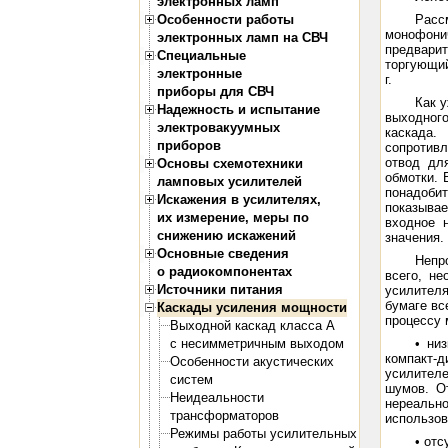
электронных ламп
Особенности работы
Расс
монофони
электронных ламп на СВЧ
предварит
Специальные
торгующий
электронные
г.
приборы для СВЧ
Как 
Надежность и испытание
выходного
электровакуумных
каскада
приборов
сопротивл
отвод дл
Основы схемотехники
обмотки. 
ламповых усилителей
понадобит
Искажения в усилителях,
показыва
их измерение, меры по
входное 
снижению искажений
значения.
Основные сведения
Непр
о радиокомпонентах
всего, не
Источники питания
усилителя
бумаге вс
Каскады усиления мощности
процессу 
Выходной каскад класса А
с несимметричным выходом
• ни
компакт-
Особенности акустических
усилител
систем
шумов. О
Неидеальности
нереально
трансформаторов
использов
Режимы работы усилительных
• отс