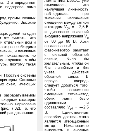
лампа типа Е88СС, уже
ях. Это определяет
отмечалось, что
ие подогрева ламп
наилучшая линейность
наблюдалась при
значении напряжения
о ряд промышленных
смещения между сеткой
збуждению. Высокие
и катодом
V
=
—2,5 В
gk
и диапазоне значений
ницах долей на один
анодного напряжения
V
a
и же считать, что
от 80 до 90 В. Хотя
ти отдельный дом и
согласованный
 автора необходимо
фазоинвертор работает
означны, и ламповые
с сильной обратной
им показателям, но
связью, было бы
ку слушают, чтобы
желательным, чтобы он
туры, поэтому такая
был линейным и без
учета действия
ой. Простые системы
обратной связи. В
опригодны. Сложные
первую очередь
ных схем, имеющих
следует добиться того,
чтобы напряжения
смещения сетка-катод
в разрабатываемом
обеих ламп было
с входным каскадом
одинаковым и
тельно нарисована
составляло
V
= —2,5
ис. 7.32). То, что
gk
В. Единственным
ний раз доказывает,
способом достичь этого
является итерационный
метод. Немаловажно
выровнять и анодные