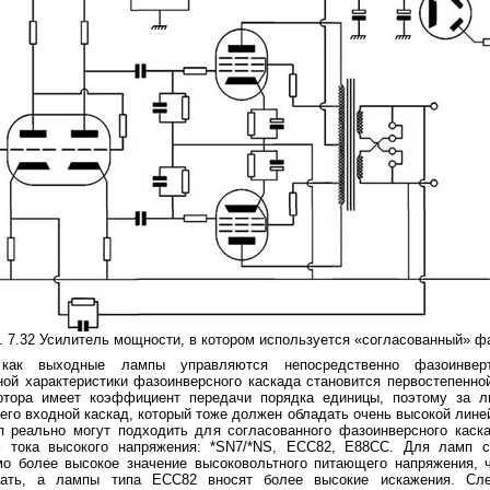
. 7.32 Усилитель мощности, в котором используется «согласованный» 
как выходные лампы управляются непосредственно фазоинверт
ой характеристики фазоинверсного каскада становится первостепенно
ртора имеет коэффициент передачи порядка единицы, поэтому за ли
его входной каскад, который тоже должен обладать очень высокой лине
п реально могут подходить для согласованного фазоинверсного каск
м тока высокого напряжения: *SN7/*NS, ECC82, Е88СС. Для ламп с
мо более высокое значение высоковольтного питающего напряжения, 
вать, а лампы типа ЕСС82 вносят более высокие искажения. Сле