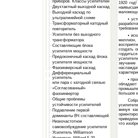
приборов. Классы усилителей
1920 год
Двухтактный выходной каскад
наивысши
маломощн
Выходной каскад по
ультралинейной схеме
• ус
Трансформаторный катодный
разработо
требовани
повторитель
Усилители без выходного
• ис
трансформатора
миллион,
восприяти
Составляющие блока
создать 
усилителя мощности
гордиться
Предоконечный каскад блока
усилител
усилителя мощности
звучание
Фазоинверсный каскад
наслаждат
характери
Дифференциальный
усилитель
• пр
или пара с катодной связью
обладают 
«Согласованный»
промышле
большое к
фазоинвертор
Общие проблемы
Собр
устойчивости усилителей
усилител
минуя ка
Подавление первой
ориентиро
доминанты ВЧ составляющей
приведенн
Низкочастотное
что изобр
самовозбуждение усилителя
Усилитель Williamson
Усилитель Milliard 5-20