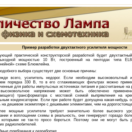
Пример разработки двухтактного усилителя мощности
ующей практической конструкторской разработкой будет двухтактны
ыходной мощностью 10 Вт, построенный на пентодах типа EL8
инейной» схеме Блюмлейна.
подобного выбора существует две основные причины:
ежде всего, усилитель недорог. Если необходим высоковольтный и
ием порядка 330 В, то в его сглаживающих фильтрах можно примен
ченные для работы импульсных источниках питания и рассчитанные на 
высоковольтное напряжение может быть обеспечено применен
вающего) трансформатора с мостовой схемой выпрямления на кр
ьным конденсатором. Если при работе будет допущена какая-нибудь о
 на дешевом экземпляре с дешевыми элементами, чем на дорогостоящ
лее мощные усилители требуют значительно более высокого уро
вании и воплощении схемы в реальность, они генерируют гораздо бо
с которыми не так-то просо бороться. Поэтому они не могут быть 
их радиолюбителей.
дные требования к разработке