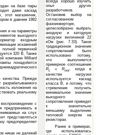
всегда хорошо изучить
опыт других
оздан на базе пары
разработчиков.
ходил даже каскад
Остановив выбор на
, этот магазинчик,
согласованном
ором в давнем 1982
фазоинверторе,
целесообразно выбрать
ения и на параметры
анодную и катодную
лементов выходного
нагрузки величиной 22
форматор входным
кОм (рис. 7.33). Такое
имизации искажений
традиционное значение
 полной первичной
сопротивлений было
уется 320 В, Также
использовано потому,
 компании Milliard
что выполняется
лампы понадобится
примерное соотношение
неквадратического
R
«
R
,
когда в
L
ou(
качестве нагрузки
о качества. Прежде
используется каскад
т разрабатываемого
класса В, и потому, что
ность изложения на
стремление получить
тствовать реальному
минимальное значение
выходного
сопротивления приведет
 воспроизведении с
к значительно
ся предпринимать в
меньшему выделению
ринимаемых на слух
тепловой энергии на
ет представляться
резисторах.
азу предопределяет
Ранее в примерах,
где использовалась
ре никак не далекий