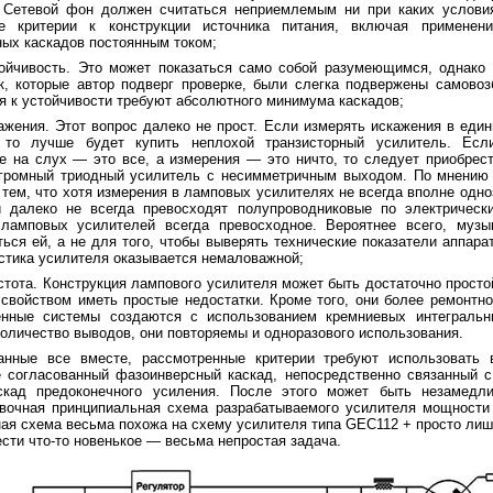
! Сетевой фон должен считаться неприемлемым ни при каких услови
е критерии к конструкции источника питания, включая применен
ых каскадов постоянным током;
тойчивость. Это может показаться само собой разумеющимся, однак
к, которые автор подверг проверке, были слегка подвержены самово
я к устойчивости требуют абсолютного минимума каскадов;
кажения. Этот вопрос далеко не прост. Если измерять искажения в еди
 то лучше будет купить неплохой транзисторный усилитель. Есл
е на слух — это все, а измерения — это ничто, то следует приобрес
огромный триодный усилитель с несимметричным выходом. По мнению
 тем, что хотя измерения в ламповых усилителях не всегда вполне одн
и далеко не всегда превосходят полупроводниковые по электрическ
 ламповых усилителей всегда превосходное. Вероятнее всего, музы
ься ей, а не для того, чтобы выверять технические показатели аппара
стика усилителя оказывается немаловажной;
остота. Конструкция лампового усилителя может быть достаточно прост
свойством иметь простые недостатки. Кроме того, они более ремонтн
нные системы создаются с использованием кремниевых интеграль
оличество выводов, они повторяемы и одноразового использования.
анные все вместе, рассмотренные критерии требуют использовать 
е согласованный фазоинверсный каскад, непосредственно связанный 
скад предоконечного усиления. После этого может быть незамедли
вочная принципиальная схема разрабатываемого усилителя мощности (р
ая схема весьма похожа на схему усилителя типа GEC112 + просто лиш
ести что-то новенькое — весьма непростая задача.