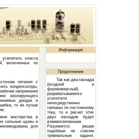
Информация
й усилитель класса
4, включенных по
Продолжение
Так как два каскада
сточник питания с
(входной и
ить конденсаторы,
фазоинверсный)
рабочие напряжения
разрабатываемого
ием изолирующего
усилителя
емниевых диодах и
непосредственно
шибка, то ее лучше
связаны по постоянному
ем;
току, то и расчет этих
вня мастерства в
двух каскадов будет
лее сильные шумы и
взаимосвязанным.
рекомендованы для
Разумеется, решая
подобные не совсем
тривиальные задачи,