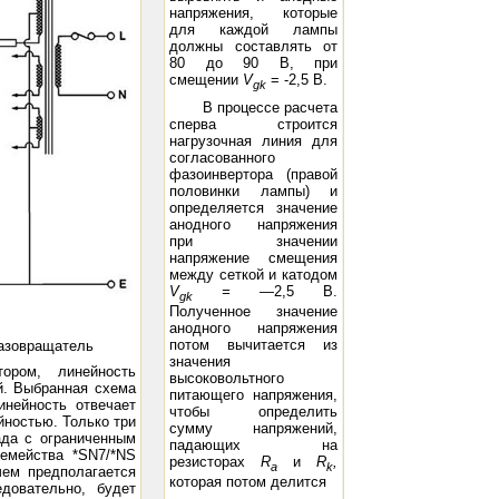
напряжения, которые
для каждой лампы
должны составлять от
80 до 90 В, при
смещении
V
= -2,5 В.
gk
В процессе расчета
сперва строится
нагрузочная линия для
согласованного
фазоинвертора (правой
половинки лампы) и
определяется значение
анодного напряжения
при значении
напряжение смещения
между сеткой и катодом
V
=
—2,5 В.
gk
Полученное значение
анодного напряжения
потом вычитается из
фазовращатель
значения
ором, линейность
высоковольтного
й. Выбранная схема
питающего напряжения,
нейность отвечает
чтобы определить
йностью. Только три
сумму напряжений,
ада с ограниченным
падающих на
емейства *SN7/*NS
резисторах
R
и
R
,
a
k
чем предполагается
которая потом делится
довательно, будет