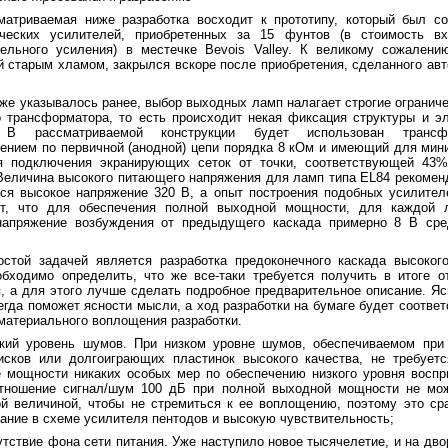
матриваемая ниже разработка восходит к прототипу, который был с
ческих усилителей, приобретенных за 15 фунтов (в стоимость в
ельного усиления) в местечке Bevois Valley. К великому сожалению
 старым хламом, закрылся вскоре после приобретения, сделанного авт
уже указывалось ранее, выбор выходных ламп налагает строгие огранич
 трансформатора, то есть происходит некая фиксация структуры и э
. В рассматриваемой конструкции будет использован транс
ением по первичной (анодной) цепи порядка 8 кОм и имеющий для мин
я подключения экранирующих сеток от точки, соответствующей 43%
Величина высокого питающего напряжения для ламп типа EL84 рекоменд
ся высокое напряжение 320 В, а опыт построения подобных усилителей
ет, что для обеспечения полной выходной мощности, для каждой 
напряжение возбуждения от предыдущего каскада примерно 8 В сред
остой задачей является разработка предоконечного каскада высоког
обходимо определить, что же все-таки требуется получить в итоге о
, а для этого лучше сделать подробное предварительное описание. Яс
егда поможет ясности мысли, а ход разработки на бумаге будет соотве
материального воплощения разработки.
зкий уровень шумов. При низком уровне шумов, обеспечиваемом при
дисков или долгоиграющих пластинок высокого качества, не требует
е мощности никаких особых мер по обеспечению низкого уровня восп
тношение сигнал/шум 100 дБ при полной выходной мощности не мож
й величиной, чтобы не стремиться к ее воплощению, поэтому это ср
ание в схеме усилителя пентодов и высокую чувствительность;
утствие фона сети питания. Уже наступило новое тысячелетие, и на дво