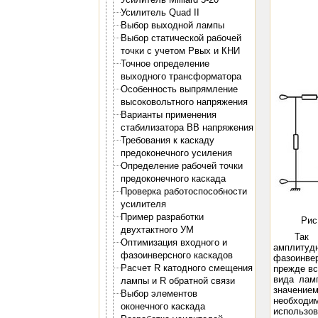
Усилитель Quad II
Выбор выходной лампы
Выбор статической рабочей
точки с учетом Pвых и КНИ
Точное определение
выходного трансформатора
Особенность выпрямление
высоковольтного напряжения
Варианты применения
стабилизатора ВВ напряжения
Требования к каскаду
предоконечного усиления
Определение рабочей точки
предоконечного каскада
Проверка работоспособности
усилителя
Пример разработки
Рис
двухтактного УМ
Так 
Оптимизация входного и
амплитудн
фазоинверсного каскадов
фазоинве
Расчет R катодного смещения
прежде вс
вида лам
лампы и R обратной связи
значение
Выбор элементов
необходи
оконечного каскада
использо