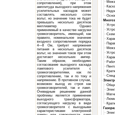
Межэ
сопротивления), при этом
Каск
амплитуда выходного напряжения
усилительных каскадов может
Недо
составлять несколько сотен
Осно
вольт, но значение тока не будет
Многоэ
превышать несколько десятков
Устро
миллиампер. Однако
Устро
применяемый в качестве нагрузки
громкоговоритель, имеющий, как
Схем
правило, номинальное значение
Хара
входного сопротивления порядка
Пара
4—8 Ом, требует напряжения
Межэ
питания в несколько десятков
Устро
вольт, но значения токов при этом
достигают нескольких ампер.
Хара
Таким образом, необходимо
Рабо
согласование выходного каскада
Пент
лампового усилителя с
Крат
громкоговорителями, как по
Спец
сопротивлению, так и по току и
напряжению. В противном случае,
Электр
возможен выход из строя как
Общи
громкоговорителей, так и ламп.
Элек
Очевидным решением данной
Магн
проблемы является применение
Люми
выходного трансформатора,
согласующего нагрузку в виде
Крат
громкоговорителя с выходными
Газора
характеристиками электронной
Элект
лампы или совокупности ламп