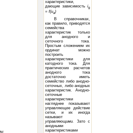
характеристики,
дающие зависимость
i
g
=
f(
u
)
a
В справочниках,
как правило, приводятся
семейства
характеристик только
для анодного и
сеточного тока.
Простым сложением их
ординат можно
построить
характеристики для
катодного тока. Для
практических расчетов
анодного тока
достаточно иметь
семейство либо анодно-
сеточных, либо анодных
характеристик. Анодно-
сеточные
характеристики
нагляднее показывают
управляющее действие
сетки, и их иногда
называют
управляющими.
Зато с
анодными
характеристиками
ры