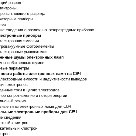
щий разряд
илитроны
троны тлеющего разряда
каторные приборы
леи
кие сведения о различных газоразрядных приборах
лектронные приборы
электронная эмиссия
тровакуумные фотоэлементы
электронные умножители
венные шумы электронных ламп
ины собственных шумов
вые параметры
ности работы электронных ламп на СВЧ
лектродные емкости и индуктивности выводов
ция электронов
денные токи в цепях электродов
ное сопротивление и потери энергии
льсный режим
вные типы электронных ламп для СВЧ
льные электронные приборы для СВЧ
е сведения
етный клистрон
жательный клистрон
етрон