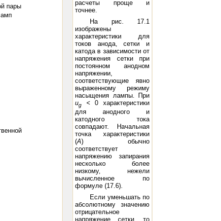
расчеты проще и
ой пары
точнее.
ламп
На рис. 17.1
изображены
характеристики для
токов анода, сетки и
катода в зависимости от
напряжения сетки при
постоянном анодном
напряжении,
соответствующие явно
выраженному режиму
насыщения лампы. При
и
<
0 характеристики
g
для анодного и
катодного тока
совпадают. Начальная
твенной
точка характеристики
(
А
) обычно
соответствует
напряжению запирания
несколько более
низкому, нежели
вычисленное по
формуле (17.6).
Если уменьшать по
абсолютному значению
отрицательное
напряжение сетки, то