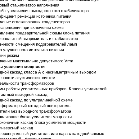
овый стабилизатор напряжения
обы увеличения выходного тока стабилизатора
фициент режекции источника питания
чение сглаживающих конденсаторов
напряжения при включении схемы
авление предварительной схемы блока питания
ковольтный выпрямитель и стабилизатор
енности смещения подогревателей ламп
а улучшенного источника питания
чий режим
ичение максимально допустимого Vrrm
ы усиления мощности
дной каскад класса А с несимметричным выходом
енности акустических систем
еальности трансформаторов
мы работы усилительных приборов. Классы усилителей
тактный выходной каскад
дной каскад по ультралинейной схеме
сформаторный катодный повторитель
ители без выходного трансформатора
авляющие блока усилителя мощности
оконечный каскад блока усилителя мощности
инверсный каскад
еренциальный усилитель или пара с катодной связью