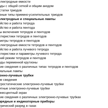
лектродные емкости
ады с общей сеткой и общим анодом
статки триодов
вные типы приемно-усилительных триодов
лектродные и специальные лампы
йство и работа тетрода
йство и работа пентода
ы включения тетродов и пентодов
ктеристики тетродов и пентодов
метры тетродов и пентодов
лектродные емкости тетродов и пентодов
йство и работа лучевого тетрода
ктеристики и параметры лучевого тетрода
чий режим тетродов и пентодов
оды переменной крутизны
кие сведения о различных типах тетродов и пентодов
иальные лампы
онно-лучевые трубки
е сведения
тростатические электронно-лучевые трубки
итные электронно-лучевые трубки
несцентный экран
кие сведения о различных электронно-лучевых трубках
зрядные и индикаторные приборы
рический разряд в газах