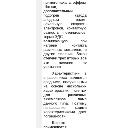
прямого накала, эффект
Шоттки,
дополнительный
подогрев катода
анодным током,
начальную скорость
электронов, контактную
разность потенциалов,
термо-ЭДС,
возникающую при
нагреве контакта
различных металлов, и
другие явления. Закон
степени трех вторых все
эти явления не
учитывает.
Характеристики в
справочниках являются
средними, полученными
на основе нескольких
характеристик, снятых
для различных
экземпляров ламп
данного типа. Поэтому
пользование такими
характеристиками дает
погрешности.
Широко
применяются