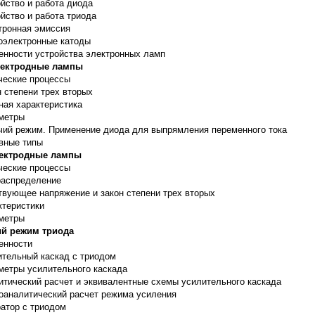
йство и работа диода
йство и работа триода
тронная эмиссия
оэлектронные катоды
енности устройства электронных ламп
лектродные лампы
ческие процессы
 степени трех вторых
ная характеристика
метры
чий режим. Применение диода для выпрямления переменного тока
вные типы
лектродные лампы
ческие процессы
распределение
твующее напряжение и закон степени трех вторых
ктеристики
метры
й режим триода
енности
ительный каскад с триодом
метры усилительного каскада
итический расчет и эквивалентные схемы усилительного каскада
оаналитический расчет режима усиления
ратор с триодом