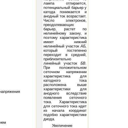
лампа отпирается,
потенциальный барьер у
катода понижается и
анодный ток возрастает.
Число электронов,
преодолевающих
барьер, растет по
нелинейному закону, и
поэтому характеристика
имеет нижний
нелинейный участок
АБ,
который постепенно
переходит в средний,
приблизительно
линейный участок
БВ.
При положительном
сеточном напряжении
характеристика для
катодного тока
расположена выше
характеристики для
 напряжения
анодного вследствие
появления сеточного
тока. Характеристика
для сеточного тока идет
из начала координат
подобно характеристике
диода.
нием
Увеличение