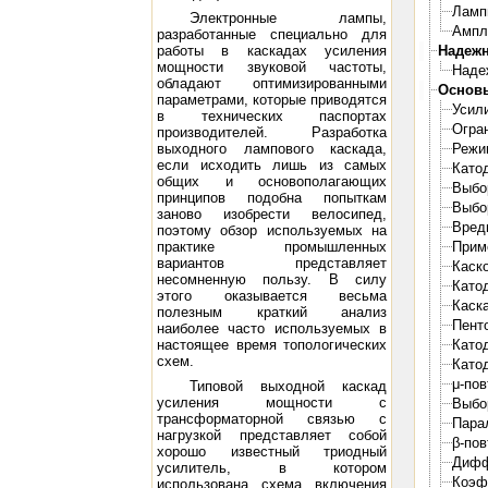
Ламп
Электронные лампы,
Ампл
разработанные специально для
работы в каскадах усиления
Надежн
мощности звуковой частоты,
Наде
обладают оптимизированными
Основы
параметрами, которые приводятся
Усил
в технических паспортах
Огра
производителей. Разработка
выходного лампового каскада,
Режи
если исходить лишь из самых
Като
общих и основополагающих
Выбо
принципов подобна попыткам
Выбо
заново изобрести велосипед,
Вред
поэтому обзор используемых на
практике промышленных
Прим
вариантов представляет
Каско
несомненную пользу. В силу
Като
этого оказывается весьма
Каск
полезным краткий анализ
Пент
наиболее часто используемых в
настоящее время топологических
Като
схем.
Като
μ-по
Типовой выходной каскад
усиления мощности с
Выбо
трансформаторной связью с
Пара
нагрузкой представляет собой
β-по
хорошо известный триодный
Дифф
усилитель, в котором
Коэф
использована схема включения