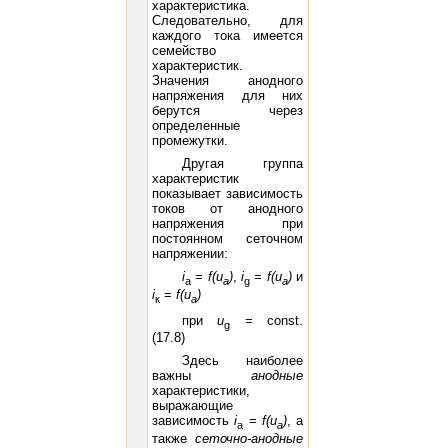
характеристика.
Следовательно, для
каждого тока имеется
семейство
характеристик.
Значения анодного
напряжения для них
берутся через
определенные
промежутки.
Другая группа
характеристик
показывает зависимость
токов от анодного
напряжения при
постоянном сеточном
напряжении:
i
=
f(
u
)
,
i
=
f(
u
)
и
а
a
g
a
i
=
f
(
u
)
к
a
при
u
= const.
g
(17.8)
Здесь наиболее
важны
анодные
характеристики,
выражающие
зависимость
i
=
f(
u
)
, а
а
a
также
сеточно-анодные