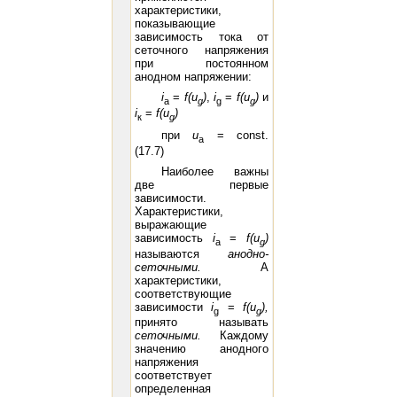
характеристики,
показывающие
зависимость тока от
сеточного напряжения
при постоянном
анодном напряжении:
i
=
f(
u
)
,
i
=
f(
u
)
и
а
g
g
g
i
=
f
(
u
)
к
g
при
u
= const.
a
(17.7)
Наиболее важны
две первые
зависимости.
Характеристики,
выражающие
зависимость
i
=
f(
u
)
а
g
называются
анодно-
сеточными.
А
характеристики,
соответствующие
зависимости
i
=
f(
u
),
g
g
принято называть
сеточными.
Каждому
значению анодного
напряжения
соответствует
определенная