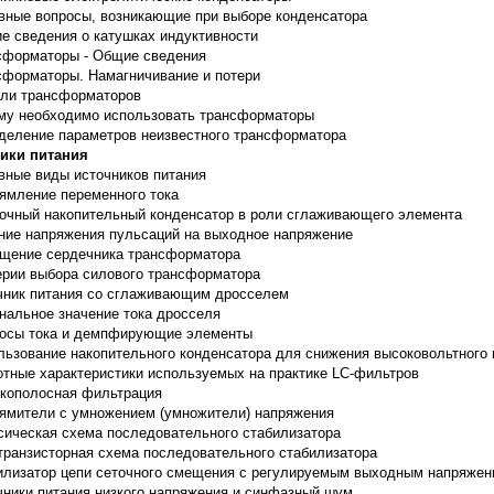
вные вопросы, возникающие при выборе конденсатора
е сведения о катушках индуктивности
сформаторы - Общие сведения
сформаторы. Намагничивание и потери
ли трансформаторов
му необходимо использовать трансформаторы
деление параметров неизвестного трансформатора
ики питания
вные виды источников питания
ямление переменного тока
очный накопительный конденсатор в роли сглаживающего элемента
ние напряжения пульсаций на выходное напряжение
щение сердечника трансформатора
ерии выбора силового трансформатора
чник питания со сглаживающим дросселем
нальное значение тока дросселя
осы тока и демпфирующие элементы
льзование накопительного конденсатора для снижения высоковольтного
отные характеристики используемых на практике LC-фильтров
кополосная фильтрация
ямители с умножением (умножители) напряжения
сическая схема последовательного стабилизатора
транзисторная схема последовательного стабилизатора
илизатор цепи сеточного смещения с регулируемым выходным напряже
чники питания низкого напряжения и синфазный шум