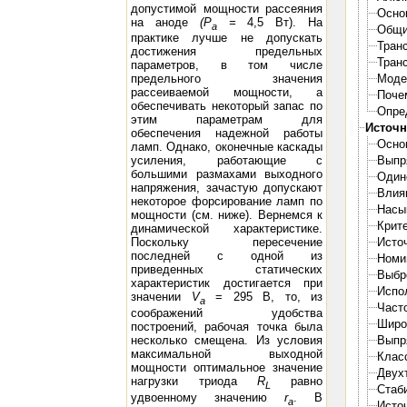
допустимой мощности рассеяния
Осно
на аноде
(Р
=
4,5 Вт). На
а
Общи
практике лучше не допускать
Тран
достижения предельных
Тран
параметров, в том числе
Моде
предельного значения
рассеиваемой мощности, а
Поче
обеспечивать некоторый запас по
Опре
этим параметрам для
Источн
обеспечения надежной работы
Осно
ламп. Однако, оконечные каскады
Выпр
усиления, работающие с
большими размахами выходного
Один
напряжения, зачастую допускают
Влия
некоторое форсирование ламп по
Насы
мощности (см. ниже). Вернемся к
Крит
динамической характеристике.
Исто
Поскольку пересечение
последней с одной из
Номи
приведенных статических
Выбр
характеристик достигается при
Испо
значении
V
= 295 В, то, из
a
Част
соображений удобства
Широ
построений, рабочая точка была
несколько смещена. Из условия
Выпр
максимальной выходной
Клас
мощности оптимальное значение
Двух
нагрузки триода
R
равно
L
Стаб
удвоенному значению
r
. В
a
Исто