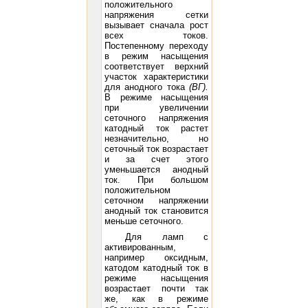
положительного
напряжения сетки
вызывает сначала рост
всех токов.
Постепенному переходу
в режим насыщения
соответствует верхний
участок характеристики
для анодного тока
(ВГ).
В режиме насыщения
при увеличении
сеточного напряжения
катодный ток растет
незначительно, но
сеточный ток возрастает
и за счет этого
уменьшается анодный
ток. При большом
положительном
сеточном напряжении
анодный ток становится
меньше сеточного.
Для ламп с
активированным,
например оксидным,
катодом катодный ток в
режиме насыщения
возрастает почти так
же, как в режиме