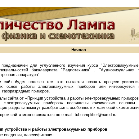
Начало
 предназначен для углубленного изучения курса "Электровакуумные
пециальностей бакалавриата "Радиотехника" , "Аудиовизуальная т
тронная аппаратура".
е сайт будет полезен тем, кто пытается познать процесс усиления
их основ работы электровакуумных приборов или интересуется 
 газоразрядных приборов.
елы сайта от «Принцип устройства и работы электровакуумных приборо
е электровакуумных приборов» посвящены физическим основам
ие разделы помогут разобраться в особенностях ламповой схемотехни
ором сайта можно связаться по e-mail:
tubeamplifier@narod.ru
п устройства и работы электровакуумных приборов
е сведения, классификация