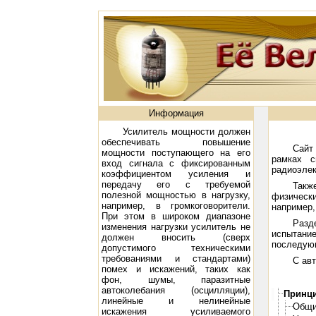
Информация
Усилитель мощности должен
обеспечивать повышение
Сайт
мощности поступающего на его
рамках с
вход сигнала с фиксированным
радиоэлек
коэффициентом усиления и
передачу его с требуемой
Такж
полезной мощностью в нагрузку,
физическ
например, в громкоговорители.
например,
При этом в широком диапазоне
Разд
изменения нагрузки усилитель не
испытани
должен вносить (сверх
последующ
допустимого техническими
требованиями и стандартами)
С авт
помех и искажений, таких как
фон, шумы, паразитные
автоколебания (осцилляции),
Принци
линейные и нелинейные
Общи
искажения усиливаемого