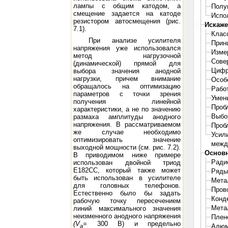
лампы с общим катодом, а
Полу
смещение задается на катоде
Испо
резистором автосмещения (рис.
Искаже
7.1).
Клас
При анализе усилителя
Прин
напряжения уже использовался
Изме
метод нагрузочной
Сове
(динамической) прямой для
Цифр
выбора значения анодной
нагрузки, причем внимание
Особ
обращалось на оптимизацию
Рабо
параметров с точки зрения
Умен
получения линейной
Проб
характеристики, а не по значению
Выбо
размаха амплитуды анодного
напряжения. В рассматриваемом
Проб
же случае необходимо
Усил
оптимизировать значение
межд
выходной мощности (см. рис. 7.2).
Основн
В приводимом ниже примере
Ради
использован двойной триод
Е182СС, который также может
Ряды
быть использован в усилителе
Мета
для головных телефонов.
Пров
Естественно было бы задать
Конд
рабочую точку пересечением
Мета
линий максимального значения
неизменного анодного напряжения
Плен
(V
=
300 В) и предельно
Алюм
a