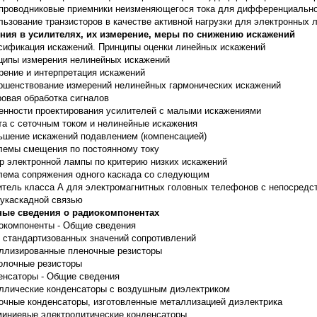
проводниковые приемники неизменяющегося тока для дифференциальн
льзование транзисторов в качестве активной нагрузки для электронных 
ния в усилителях, их измерение, меры по снижению искажений
сификация искажений. Принципы оценки линейных искажений
ципы измерения нелинейных искажений
рение и интерпретация искажений
ршенствование измерений нелинейных гармонических искажений
овая обработка сигналов
енности проектирования усилителей с малыми искажениями
та с сеточным током и нелинейные искажения
ьшение искажений подавлением (компенсацией)
лемы смещения по постоянному току
р электронной лампы по критерию низких искажений
лема сопряжения одного каскада со следующим
итель класса А для электромагнитных головных телефонов с непосредс
укаскадной связью
ые сведения о радиокомпонентах
окомпоненты - Общие сведения
 стандартизованных значений сопротивлений
ллизированные пленочные резисторы
олочные резисторы
енсаторы - Общие сведения
ллические конденсаторы с воздушным диэлектриком
очные конденсаторы, изготовленные металлизацией диэлектрика
иниевые электролитические конденсаторы