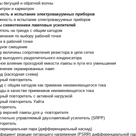
ы бегущей и обратной волны
итрон и карматрон
ость и испытание электровакуумных приборов
жность и испытание электровакуумных приборов
 схемотехники ламповых усилителей
итель на триоде с общим катодом
ничения по выбору рабочей точки
м в рабочей точке
дное смещение
р величины сопротивления резистора в цепи сетки
р выходного разделительного конденсатора
ное влияние проходной емкости лампы и пути его уменьшения
енение экранированных ламп
д (каскодная схема)
дный повторитель
ад с общим катодом как приемник неизменяющегося тока
оды в качестве приемников неизменяющегося тока
дный повторитель с активной нагрузкой
дный повторитель Уайта
вторитель
р верхней лампы для μ -повторителя
ллельно управляемый двухламповый усилитель (SRPP)
вторитель
еренциальная пара (дифференциальный каскад)
фициент реакции питающего напряжения (PSRR) дифференциальной па