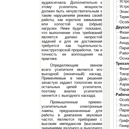
Устро
аудиосигнала. Дополнительно к
Устро
этому усилитель мощности
должен быть нечувствительным к
Элек
таким нарушениям режима своей
Терм
работы, как короткое замыкание
Особ
или холостой ход (обрыв)
Двухэ
нагрузки. Ниже будет показано,
Физи
что выполнение этих требований
является далеко непростой
Закон
задачей и для ее достижения
Анод
требуется как тщательность
Пара
конструкторской проработки, так и
Рабо
точность ее воплощения на
Осно
практике.
Трехэ
Определяющим звеном
Физи
всего усилителя является его
выходной (оконечный) каскад.
Токо
Применяемые в нем решения
Дейс
зачастую задают топологию всех
Хара
остальных цепей усилителя,
Пара
поэтому анализ усилителя
Рабочи
начнется с выходного каскада.
Особ
Промышленные приемо-
Усил
усилительные электронные
Пара
лампы, предназначенные для
работы в диапазоне звуковых
Анал
частот, являются приборами с
Граф
высоким импедансом (высокими
Гене
значениями входного и выходного