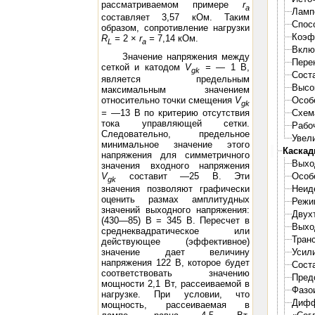
рассматриваемом примере
r
a
Ламп
составляет 3,57 кОм. Таким
Спос
образом, сопротивление нагрузки
Коэф
R
=
2 ×
r
=
7,14 кОм.
L
a
Вклю
Значение напряжения между
Пере
сеткой и катодом
V
= —
1 В,
gk
Сост
является предельным
Высо
максимальным значением
Особ
относительно точки смещения
V
gk
= —
13 В по критерию отсутствия
Схем
тока управляющей сетки.
Рабо
Следовательно, предельное
Увел
минимальное значение этого
Каскад
напряжения для симметричного
Выхо
значения входного напряжения
V
составит —25 В. Эти
Особ
gk
значения позволяют графически
Неид
оценить размах амплитудных
Режи
значений выходного напряжения:
Двух
(430—85) В = 345 В. Пересчет в
Выхо
среднеквадратическое или
Тран
действующее (эффективное)
значение дает величину
Усил
напряжения 122 В, которое будет
Сост
соответствовать значению
Пред
мощности 2,1 Вт, рассеиваемой в
Фазо
нагрузке. При условии, что
Дифф
мощность, рассеиваемая в