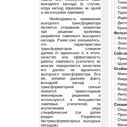
Тлею
выходного каскада (в случае,
Стаб
когда каскад образован не одной
а несколькими лампами).
Тира
Инди
Необходимость применения
Дисп
выходного трансформатора
является отправным моментом
Крат
при решении проблемы
Фотоэ
разработки лампового выходного
Фото
каскада. Ранее уже указывалось,
Элек
что характеристики
Фото
трансформаторов слишком
далеки от идеальных и, в итоге,
Собст
качество или эффективность
Прич
работы лампового усилителя во
Шумо
многом определяется качеством
Особен
его далеко не идеального
Межэ
выходного трансформатора. Все
же, вопреки данному факту
Инер
выходной каскад с
Наве
трансформаторной связью
Вход
оказался превосходным
Импу
инженерным решением и
Осно
используется в большинстве
ламповых усилителей, за
Специа
исключением ряда
Общи
специфических (см. далее
Прол
раздел: Разработка
Отра
бестрансформаторных выходных
Магн
каскадов).