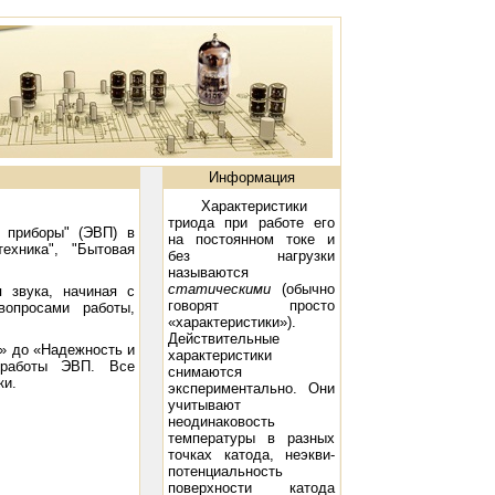
Информация
Характеристики
триода при работе его
 приборы" (ЭВП) в
на постоянном токе и
ехника", "Бытовая
без нагрузки
называются
статическими
(обычно
 звука, начиная с
говорят просто
вопросами работы,
«характеристики»).
Действительные
в» до «Надежность и
характеристики
 работы ЭВП. Все
снимаются
ки.
экспериментально. Они
учитывают
неодинаковость
температуры в разных
точках катода, неэкви-
потенциальность
поверхности катода