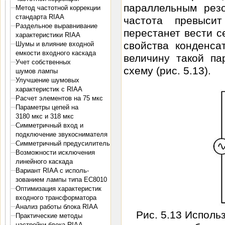
параллельным резо
Метод частотной коррекции
стандарта RIAA
частота превысит
Раздельное выравнивание
перестанет вести с
характеристики RIAA
свойства конденса
Шумы и влияние входной
емкости входного каскада
величину такой па
Учет собственных
схему (рис. 5.13).
шумов лампы
Улучшение шумовых
характеристик с RIAA
Расчет элементов на 75 мкс
Параметры цепей на
3180 мкс и 318 мкс
Симметричный вход и
подключение звукоснимателя
Симметричный предусилитель
Возможности исключения
линейного каскада
Вариант RIAA с исполь-
зованием лампы типа ЕС8010
Оптимизация характеристик
входного трансформатора
Анализ работы блока RIAA
Рис. 5.13 Исполь
Практические методы
настройки блока RIAA