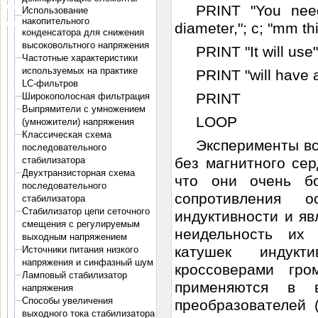
PRINT "You need
Использование
накопительного
diameter,"; c; "mm thi
конденсатора для снижения
высоковольтного напряжения
PRINT "It will use
Частотные характеристики
используемых на практике
PRINT "will have a
LC-фильтров
PRINT
Широкополосная фильтрация
Выпрямители с умножением
LOOP
(умножители) напряжения
Классическая схема
Эксперименты вс
последовательного
без магнитного се
стабилизатора
Двухтранзисторная схема
что они очень б
последовательного
сопротивления 
стабилизатора
Стабилизатор цепи сеточного
индуктивности и я
смещения с регулируемым
неидельность их 
выходным напряжением
катушек индукт
Источники питания низкого
напряжения и синфазный шум
кроссоверами гро
Ламповый стабилизатор
применяются в в
напряжения
Способы увеличения
преобразователей 
выходного тока стабилизатора