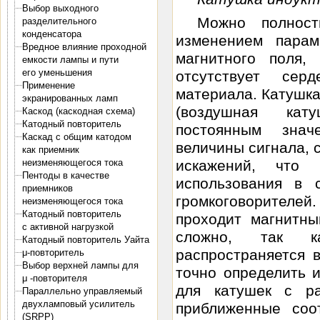
Выбор выходного
Можно полност
разделительного
конденсатора
изменением пара
Вредное влияние проходной
магнитного поля,
емкости лампы и пути
его уменьшения
отсутствует сер
Применение
материала. Катушка
экранированных ламп
(воздушная кату
Каскод (каскодная схема)
Катодный повторитель
постоянным знач
Каскад с общим катодом
величины сигнала, 
как приемник
искажений, что
неизменяющегося тока
Пентоды в качестве
использования в 
приемников
громкоговорителе
неизменяющегося тока
Катодный повторитель
проходит магнитны
с активной нагрузкой
сложно, так ка
Катодный повторитель Уайта
распространяется 
μ-повторитель
Выбор верхней лампы для
точно определить 
μ -повторителя
для катушек с р
Параллельно управляемый
двухламповый усилитель
приближенные соо
(SRPP)