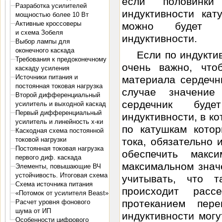
если половинки
Разработка усилителей
индуктивности кат
мощностью более 10 Вт
Активные кроссоверы
можно будет по
и схема Зобеля
индуктивности.
Выбор лампы для
оконечного каскада
Если по индукти
Требования к предоконечному
очень важно, что
каскаду усиления
Источники питания и
материала сердечн
постоянная токовая нагрузка
случае значение
Второй дифференциальный
сердечник буде
усилитель и выходной каскад
Первый дифференциальный
индуктивности, в к
усилитель и линейность х-ки
по катушкам кото
Каскодная схема постоянной
тока, обязательно 
токовой нагрузки
Постоянная токовая нагрузка
обеспечить макс
первого диф. каскада
максимальном знач
Элементы, повышающие ВЧ
устойчивость. Итоговая схема
учитывать, что 
Схема источника питания
происходит расс
«Потомок от усилителя Beast»
протеканием пер
Расчет уровня фонового
шума от ИП
индуктивности могу
Особенности цифрового