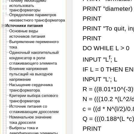
Почему необходимо
использовать
PRINT "diameter) 
трансформаторы
Определение параметров
PRINT
неизвестного трансформатора
Источники питания
PRINT "To quit, in
Основные виды
источников питания
PRINT
Выпрямление переменного
DO WHILE L > 0
тока
Одиночный накопительный
f
конденсатор в роли
INPUT "L
; L
сглаживающего элемента
IF L = 0 THEN E
Влияние напряжения
пульсаций на выходное
INPUT "L’; L
напряжение
Насыщение сердечника
R = ((8.01*10^(-3)
трансформатора
Критерии выбора силового
N = (((10.2 *(L^2/
трансформатора
Источник питания со
с = ((d * N^(l/2)/0
сглаживающим дросселем
Номинальное значение
Q = (((0.188*(L *с
тока дросселя
PRINT
Выбросы тока и
демпфирующие элементы