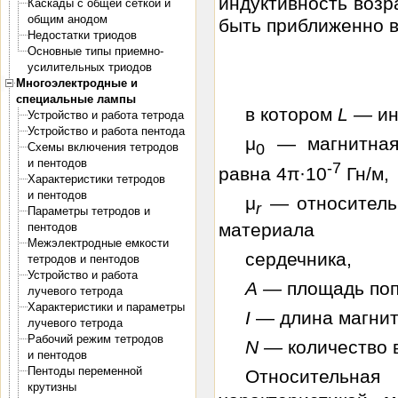
индуктивность возр
Каскады с общей сеткой и
общим анодом
быть приближенно 
Недостатки триодов
Основные типы приемно-
усилительных триодов
Многоэлектродные и
специальные лампы
в котором
L —
ин
Устройство и работа тетрода
Устройство и работа пентода
μ
— магнитная 
Схемы включения тетродов
0
и пентодов
-7
равна 4π·10
Гн/м,
Характеристики тетродов
и пентодов
μ
— относитель
r
Параметры тетродов и
материала
пентодов
Межэлектродные емкости
сердечника,
тетродов и пентодов
Устройство и работа
А —
площадь поп
лучевого тетрода
Характеристики и параметры
I
— длина магнит
лучевого тетрода
Рабочий режим тетродов
N —
количество 
и пентодов
Пентоды переменной
Относительная 
крутизны