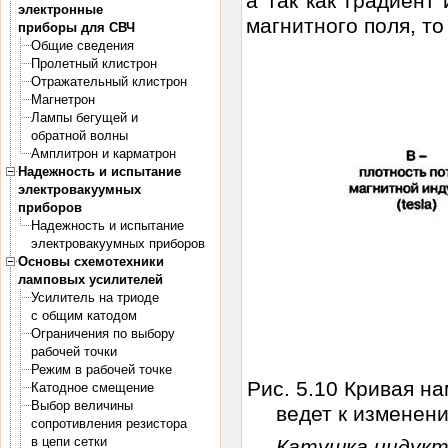
а так как градиент
электронные
магнитного поля, то
приборы для СВЧ
Общие сведения
Пролетный клистрон
Отражательный клистрон
Магнетрон
Лампы бегущей и
обратной волны
Амплитрон и карматрон
Надежность и испытание
электровакуумных
приборов
Надежность и испытание
электровакуумных приборов
Основы схемотехники
ламповых усилителей
Усилитель на триоде
с общим катодом
Ограничения по выбору
рабочей точки
Режим в рабочей точке
Рис. 5.10 Кривая н
Катодное смещение
Выбор величины
ведет к изменен
сопротивления резистора
в цепи сетки
Катушка индукт