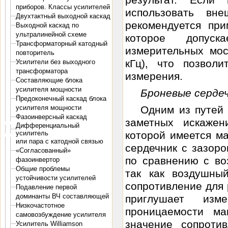
приборов. Классы усилителей
использовать вн
Двухтактный выходной каскад
рекомендуется при
Выходной каскад по
ультралинейной схеме
которое допуска
Трансформаторный катодный
измерительных мос
повторитель
кГц), что позвол
Усилители без выходного
трансформатора
измерения.
Составляющие блока
усилителя мощности
Броневые сердеч
Предоконечный каскад блока
Одним из путей
усилителя мощности
Фазоинверсный каскад
заметных искажен
Дифференциальный
которой имеется м
усилитель
или пара с катодной связью
сердечник с зазоро
«Согласованный»
по сравнению с во
фазоинвертор
Общие проблемы
так как воздушны
устойчивости усилителей
сопротивление для 
Подавление первой
доминанты ВЧ составляющей
приглушает изм
Низкочастотное
проницаемости ма
самовозбуждение усилителя
значение сопроти
Усилитель Williamson