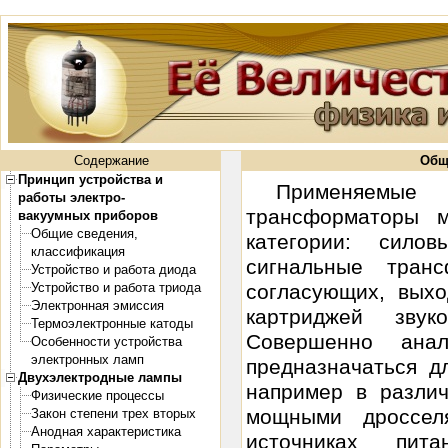
Содержание
Общ
Принцип устройства и
Применяемые
работы электро-
трансформаторы м
вакуумных приборов
Общие сведения,
категории: сил
классификация
сигнальные тран
Устройство и работа диода
Устройство и работа триода
согласующих, вых
Электронная эмиссия
картриджей звук
Термоэлектронные катоды
Совершенно анал
Особенности устройства
электронных ламп
предназначаться д
Двухэлектродные лампы
например в разли
Физические процессы
мощными дроссел
Закон степени трех вторых
Анодная характеристика
источниках пит