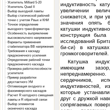
Усилитель Milliard 5-20
индуктивность кат
Усилитель Quad II
увеличении вели
Выбор выходной лампы
снижается, и при у
Выбор статической рабочей
точки с учетом Pвых и КНИ
значения опять 
Точное определение
катушки индуктивно
выходного трансформатора
Особенность выпрямление
конструкция была
высоковольтного напряжения
исследований Брит
Варианты применения
би-си) в катушка
стабилизатора ВВ напряжения
Требования к каскаду
громкоговорителей.
предоконечного усиления
Определение рабочей точки
Катушка индук
предоконечного каскада
имеющим зазор
Проверка работоспособности
непреднамеренн
усилителя
Пример разработки
сердечников, и
двухтактного УМ
индуктивностей, и
Оптимизация входного и
фазоинверсного каскадов
которые устанавл
Расчет R катодного смещения
друг с дружкой на
лампы и R обратной связи
сопрягаемых повер
Выбор элементов
оконечного каскада