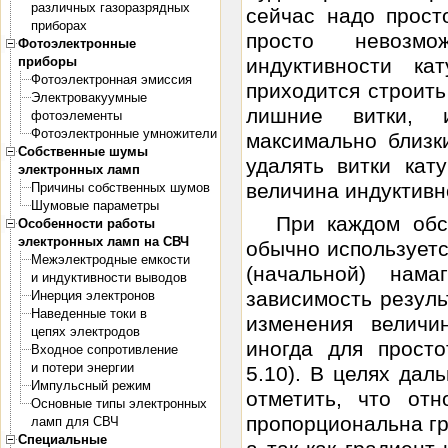
различных газоразрядных
сейчас надо прост
приборах
просто невозмо
Фотоэлектронные
индуктивности ка
приборы
Фотоэлектронная эмиссия
приходится строит
Электровакуумные
лишние витки, и
фотоэлементы
Фотоэлектронные умножители
максимально близк
Собственные шумы
удалять витки кат
электронных ламп
величина индуктивн
Причины собственных шумов
Шумовые параметры
При каждом обс
Особенности работы
электронных ламп на СВЧ
обычно используетс
Межэлектродные емкости
(начальной) нама
и индуктивности выводов
зависимость резуль
Инерция электронов
Наведенные токи в
изменения величи
цепях электродов
иногда для прост
Входное сопротивление
и потери энергии
5.10). В целях дал
Импульсный режим
отметить, что от
Основные типы электронных
пропорциональна гр
ламп для СВЧ
Специальные