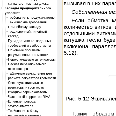
вызывая в них пара
сигнала от компакт-диска
Каскады предварительного
Собственная ем
усиления
Требования к предусилителю
Если обмотка к
Технические требования
количество витков,
к линейному каскаду
Традиционный линейный
отдельными витками
каскад
катушка тесла
будет
Пути достижения заданных
включена параллел
требований и выбор лампы
Основные проблемы
5.12).
регулирования громкости
Переключаемые аттенюаторы
Расчет переключаемого
аттенюатора
Табличные вычисления для
расчета регулятора громкости
Светочувствительные
резисторы и громкость
Входной переключатель
Частотный корректор RIAA
Рис. 5.12 Эквивал
Влияние провода
звукоснимателя
Требования к блоку
Таким образом
частотной коррекции