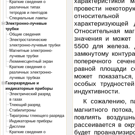
характеристикой 
Краткие сведения о
различных типах
провести некотор
тетродов и пентодов
относительной 
Специальные лампы
характеризующей д
Электронно-лучевые
трубки
Относительная ма
Общие сведения
значения и может 
Электростатические
5500 для железа. 
электронно-лучевые трубки
Магнитные электронно-
замкнутому контура
лучевые трубки
поперечного сече
Люминесцентный экран
Краткие сведения о
равной площади се
различных электронно-
может показаться
лучевых трубках
особых трудносте
Газоразрядные и
индикаторные приборы
индуктивности.
Электрический разряд
в газах
К сожалению, п
Тлеющий разряд
магнитного потока
Стабилитроны
Тиратроны тлеющего разряда
повлиять воздушн
Индикаторные приборы
рассеивается в ок
Дисплеи
будет проанализир
Краткие сведения о