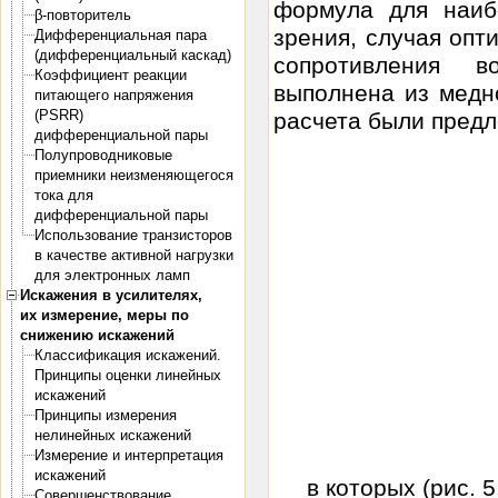
формула для наибо
β-повторитель
зрения, случая опт
Дифференциальная пара
(дифференциальный каскад)
сопротивления в
Коэффициент реакции
выполнена из медн
питающего напряжения
(PSRR)
расчета были предло
дифференциальной пары
Полупроводниковые
приемники неизменяющегося
тока для
дифференциальной пары
Использование транзисторов
в качестве активной нагрузки
для электронных ламп
Искажения в усилителях,
их измерение, меры по
снижению искажений
Классификация искажений.
Принципы оценки линейных
искажений
Принципы измерения
нелинейных искажений
Измерение и интерпретация
искажений
в которых (рис. 5
Совершенствование