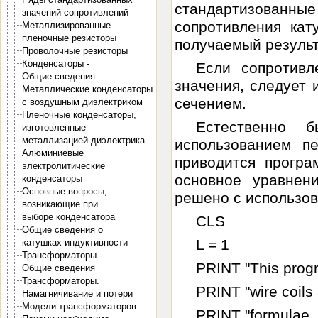
стандартизован
значений сопротивлений
сопротивления кат
Металлизированные
пленочные резисторы
получаемый результ
Проволочные резисторы
Конденсаторы -
Если сопротивл
Общие сведения
значения, следует 
Металлические конденсаторы
сечением.
с воздушным диэлектриком
Пленочные конденсаторы,
Естественно 
изготовленные
металлизацией диэлектрика
использованием п
Алюминиевые
приводится програ
электролитические
основное уравне
конденсаторы
Основные вопросы,
решено с использо
возникающие при
выборе конденсатора
CLS
Общие сведения о
L = 1
катушках индуктивности
Трансформаторы -
PRINT "This progr
Общие сведения
Трансформаторы.
PRINT "wire coils 
Намагничивание и потери
Модели трансформаторов
PRINT "formulae. L