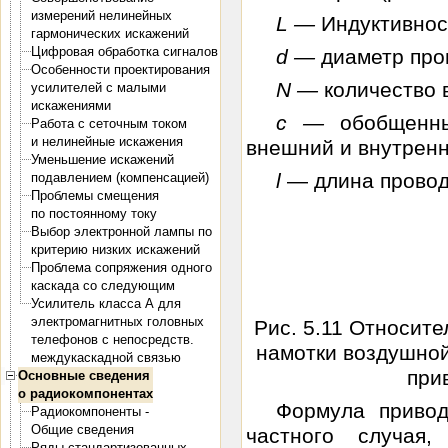
измерений нелинейных
L —
Индуктивност
гармонических искажений
Цифровая обработка сигналов
d —
диаметр про
Особенности проектирования
N —
количество 
усилителей с малыми
искажениями
с —
обобщенн
Работа с сеточным током
и нелинейные искажения
внешний и внутренн
Уменьшение искажений
l
— длина провод
подавлением (компенсацией)
Проблемы смещения
по постоянному току
Выбор электронной лампы по
критерию низких искажений
Проблема сопряжения одного
каскада со следующим
Усилитель класса А для
электромагнитных головных
Рис. 5.11 Относит
телефонов с непосредств.
намотки воздушной
междукаскадной связью
при
Основные сведения
о радиокомпонентах
Формула приво
Радиокомпоненты -
Общие сведения
частного случая
Ряды стандартизованных