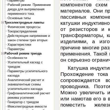
Параметры
компонентов схем
Рабочий режим. Применение
диода для выпрямления
материалов. Они п
переменного тока
пассивных компон
Основные типы
катушки индуктивно
Трехэлектродные лампы
Физические процессы
от резисторов и к
Токораспределение
трансформаторы, к
Действующее напряжение и
закон степени трех вторых
изделиями, а изг
Характеристики
причине многие раз
Параметры
применения. Такой 
Рабочий режим триода
Особенности
он серьезно ограни
Усилительный каскад с
триодом
Катушка индукти
Параметры усилительного
Прохождение тока
каскада
сопровождается в
Аналитический расчет и
эквивалентные схемы
проводника. Поэто
усилительного каскада
Можно увеличить и
Графоаналитический расчет
режима усиления
или намотав его в 
Генератор с триодом
поместить желез
Межэлектродные емкости