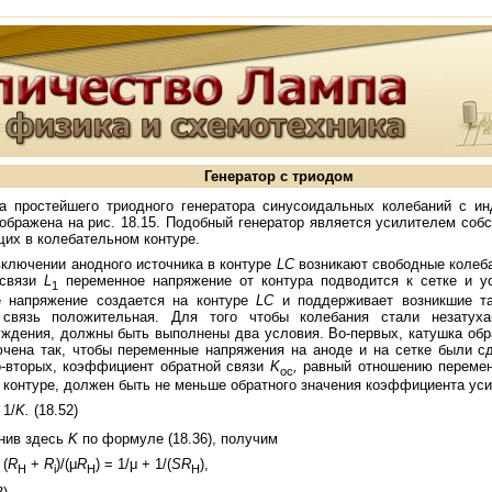
Генератор с триодом
а простейшего триодного генератора синусоидальных колебаний с ин
ображена на рис. 18.15. Подобный генератор является усилителем соб
их в колебательном контуре.
включении анодного источника в контуре
LC
возникают свободные колеб
 связи
L
переменное напряжение от контура подводится к сетке и у
1
е напряжение создается на контуре
LC
и поддерживает возникшие т
 связь положительная. Для того чтобы колебания стали незатух
ждения, должны быть выполнены два условия. Во-первых, катушка обр
чена так, чтобы переменные напряжения на аноде и на сетке были с
о-вторых, коэффициент обратной связи
K
,
равный отношению переме
ос
а контуре, должен быть не меньше обратного значения коэффициента ус
≥
1/
K
.
(18.52)
нив здесь
K
по формуле (18.36), получим
≥
(
R
+
R
)/(μ
R
) = 1/μ + 1/(
SR
),
H
i
Н
Н