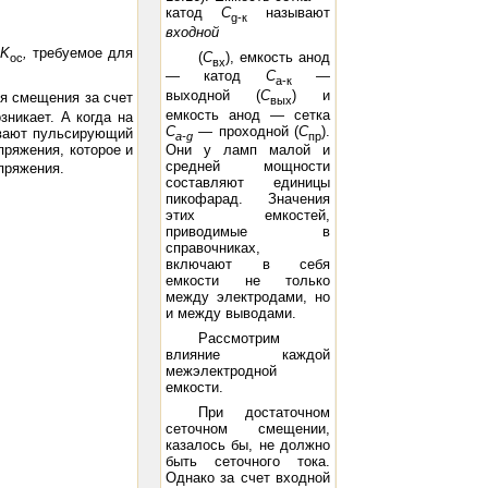
катод
С
называют
g-
к
входной
K
,
требуемое для
(
С
), емкость анод
ос
вх
— катод
С
—
а
-
к
выходной (
С
) и
ия смещения за счет
вых
емкость анод — сетка
зникает. А когда на
С
—
проходной (
С
).
ывают пульсирующий
а
-g
пр
пряжения, которое и
Они у ламп малой и
средней мощности
пряжения.
составляют единицы
пикофарад. Значения
этих емкостей,
приводимые в
справочниках,
включают в себя
емкости не только
между электродами, но
и между выводами.
Рассмотрим
влияние каждой
межэлектродной
емкости.
При достаточном
сеточном смещении,
казалось бы, не должно
быть сеточного тока.
Однако за счет входной