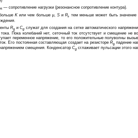
3)
— сопротивление нагрузки (резонансное сопротивление контура).
H
больше
K
или чем больше μ,
S
и
R
,
тем меньше может быть значение
i
уждения.
менты
R
и
С
служат для создания на сетке автоматического напряжен
g
g
 тока. Пока колебаний нет, сеточный ток отсутствует и смещение не во
тупает переменное напряжение, то его положительные полуволны выз
ток. Его постоянная составляющая создает на резисторе
R
падение на
g
 напряжением смещения. Конденсатор
С
сглаживает пульсации этого на
g