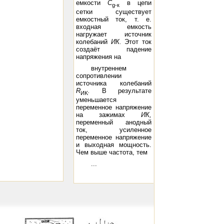
емкости
С
в цепи
g-
к
сетки существует
емкостный ток, т. е.
входная емкость
нагружает источник
колебаний
ИК.
Этот ток
создаёт падение
напряжения на
внутреннем
сопротивлении
источника колебаний
R
.
В результате
И
K
уменьшается
переменное напряжение
на зажимах
ИК,
переменный анодный
ток, усиленное
переменное напряжение
и выходная мощность.
Чем выше частота, тем
...