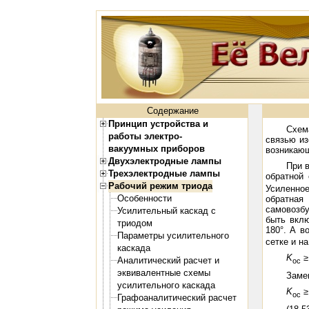
Содержание
Принцип устройства и
Схем
работы электро-
связью из
вакуумных приборов
возникающ
Двухэлектродные лампы
При 
Трехэлектродные лампы
обратной
Рабочий режим триода
Усиленно
Особенности
обратная
самовозбу
Усилительный каскад с
быть вклю
триодом
180°. А в
Параметры усилительного
сетке и н
каскада
K
Аналитический расчет и
ос
эквивалентные схемы
Заме
усилительного каскада
K
ос
Графоаналитический расчет