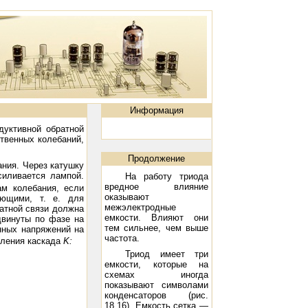
Информация
дуктивной обратной
ственных колебаний,
Продолжение
ания. Через катушку
силивается лампой.
На работу триода
вредное влияние
ам колебания, если
оказывают
ающими, т. е. для
межэлектродные
атной связи должна
емкости. Влияют они
двинуты по фазе на
тем сильнее, чем выше
нных напряжений на
частота.
иления каскада
K
:
Триод имеет три
емкости, которые на
схемах иногда
показывают символами
конденсаторов (рис.
18.16). Емкость сетка —