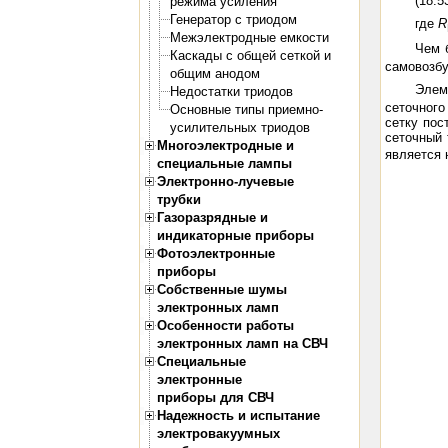
(18.5
режима усиления
Генератор с триодом
где
R
Межэлектродные емкости
Чем 
Каскады с общей сеткой и
самовозб
общим анодом
Эле
Недостатки триодов
сеточного
Основные типы приемно-
сетку пос
усилительных триодов
сеточный 
Многоэлектродные и
является
специальные лампы
Электронно-лучевые
трубки
Газоразрядные и
индикаторные приборы
Фотоэлектронные
приборы
Собственные шумы
электронных ламп
Особенности работы
электронных ламп на СВЧ
Специальные
электронные
приборы для СВЧ
Надежность и испытание
электровакуумных