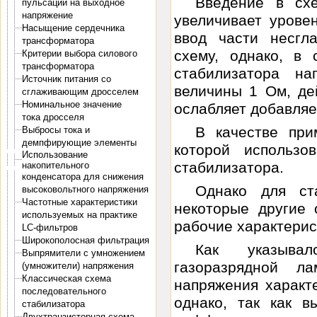
Введение в сх
пульсаций на выходное
напряжение
увеличивает уровен
Насыщение сердечника
ввод части несгл
трансформатора
схему, однако, в 
Критерии выбора силового
трансформатора
стабилизатора на
Источник питания со
величины 1 Ом, де
сглаживающим дросселем
Номинальное значение
ослабляет добавляе
тока дросселя
В качестве при
Выбросы тока и
демпфирующие элементы
которой использ
Использование
стабилизатора.
накопительного
конденсатора для снижения
Однако для ст
высоковольтного напряжения
Частотные характеристики
некоторые другие 
используемых на практике
рабочие характерис
LC-фильтров
Широкополосная фильтрация
Как указыва
Выпрямители с умножением
газоразрядной л
(умножители) напряжения
Классическая схема
напряжения характ
последовательного
однако, так как 
стабилизатора
Двухтранзисторная схема