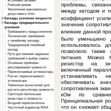
источника питания
проблемы, связа
Рабочий режим
Увеличение максимально
между катодом и 
допустимого Vrrm
коэффициент усиле
Каскады усиления мощности
Каскады предварительного
значение сопротив
усиления
влияние данной пр
Требования к предусилителю
Технические требования
было уменьшено д
к линейному каскаду
использовалось д
Традиционный линейный
каскад
позволило также 
Пути достижения заданных
питания. Можно 
требований и выбор лампы
резистор на зе
Основные проблемы
регулирования громкости
включенный паралл
Переключаемые аттенюаторы
устанавливать 
Расчет переключаемого
аттенюатора
обеспечивать зна
Табличные вычисления для
сопротивления экв
расчета регулятора громкости
кОм по сравне
Светочувствительные
резисторы и громкость
Принципиальная ро
Входной переключатель
что он снижает общ
Частотный корректор RIAA