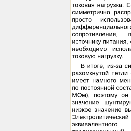
токовая нагрузка. 
симметрично расп
просто использ
дифференциальног
сопротивления, 
источнику питания,
необходимо испол
токовую нагрузку.
В итоге, из-за 
разомкнутой петли
имеет намного мен
по постоянной сост
МОм), поэтому он
значение шунтиру
низкое значение в
Электролитическ
эквивалентного