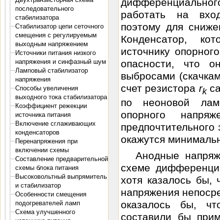
дифференциально
последовательного
работать на вхо
стабилизатора
поэтому для сниже
Стабилизатор цепи сеточного
смещения с регулируемым
Конденсатор, ко
выходным напряжением
источнику опорног
Источники питания низкого
напряжения и синфазный шум
опасности, что о
Ламповый стабилизатор
выбросами (скачкам
напряжения
счет резистора
r
с
Способы увеличения
k
выходного тока стабилизатора
по неоновой ламп
Коэффициент режекции
опорного напря
источника питания
Включение сглаживающих
предпочтительного з
конденсаторов
окажутся минималь
Перенапряжения при
включении схемы
Анодные напряж
Составление предварительной
схеме дифференциа
схемы блока питания
Высоковольтный выпрямитель
хотя казалось бы,
и стабилизатор
напряжения непосре
Особенности смещения
оказалось бы, ч
подогревателей ламп
Схема улучшенного
составили бы при