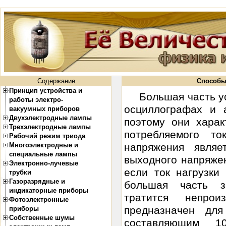
Содержание
Способы
Принцип устройства и
Большая часть у
работы электро-
осциллографах и а
вакуумных приборов
Двухэлектродные лампы
поэтому они харак
Трехэлектродные лампы
потребляемого т
Рабочий режим триода
Многоэлектродные и
напряжения являе
специальные лампы
выходного напряжен
Электронно-лучевые
если ток нагрузки
трубки
Газоразрядные и
большая часть з
индикаторные приборы
тратится непрои
Фотоэлектронные
предназначен дл
приборы
Собственные шумы
составляющим 1