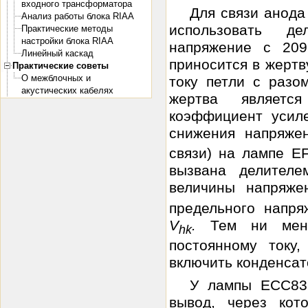
входного трансформатора
Для связи анод
Анализ работы блока RIAA
использовать д
Практические методы
настройки блока RIAA
напряжение с 20
Линейный каскад
приносится в жертв
Практические советы
О межблочных и
току петли с разо
акустических кабелях
жертва являетс
коэффициент усиле
снижения напряж
связи) на лампе E
вызвана делителе
величины напряж
предельного напря
V
.
Тем ни мен
hk
постоянному току
включить конденсат
У лампы ЕСС83
вывод, через кот