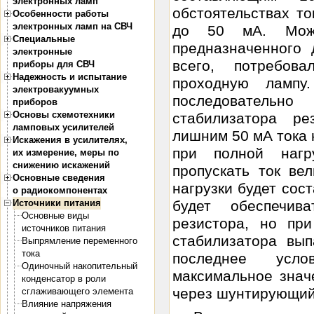
электронных ламп
обстоятельствах то
Особенности работы
электронных ламп на СВЧ
до 50 мА. Можн
Специальные
предназначенного 
электронные
всего, потребо
приборы для СВЧ
Надежность и испытание
проходную лампу
электровакуумных
последователь
приборов
Основы схемотехники
стабилизатора ре
ламповых усилителей
лишним 50 мА тока 
Искажения в усилителях,
при полной нагр
их измерение, меры по
снижению искажений
пропускать ток ве
Основные сведения
нагрузки будет сос
о радиокомпонентах
Источники питания
будет обеспечив
Основные виды
резистора, но пр
источников питания
стабилизатора вып
Выпрямление переменного
тока
последнее усло
Одиночный накопительный
максимальное знач
конденсатор в роли
через шунтирующий
сглаживающего элемента
Влияние напряжения