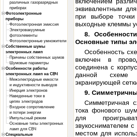
включением различ
различных газоразрядных
эквивалентным для
приборах
Фотоэлектронные
при выборе точки
приборы
выходные клеммы уси
Фотоэлектронная эмиссия
Электровакуумные
8. Особенност
фотоэлементы
Основные типы эл
Фотоэлектронные умножители
Собственные шумы
Особенность схе
электронных ламп
Причины собственных шумов
включен в прово
Шумовые параметры
соединена с корпу
Особенности работы
данной схеме 
электронных ламп на СВЧ
Межэлектродные емкости
экранирующей сетки
и индуктивности выводов
Инерция электронов
9. Симметричны
Наведенные токи в
цепях электродов
Симметричная 
Входное сопротивление
тока фонового шум
и потери энергии
для проигрыват
Импульсный режим
Основные типы электронных
звукоснимателем с
ламп для СВЧ
местом для исполь
Специальные