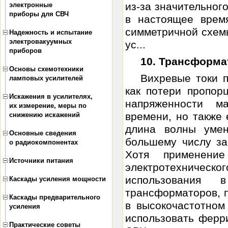
из-за значительног
электронные
приборы для СВЧ
в настоящее врем
симметричной схем
Надежность и испытание
электровакуумных
ус...
приборов
10. Трансформа
Основы схемотехники
Вихревые токи п
ламповых усилителей
как потери пропор
Искажения в усилителях,
напряженности м
их измерение, меры по
времени, но также 
снижению искажений
длина волны умен
Основные сведения
большему числу з
о радиокомпонентах
Хотя применение
Источники питания
электротехническо
использования 
Каскады усиления мощности
трансформаторов, п
Каскады предварительного
в высокочастотном
усиления
использовать ферр
Практические советы