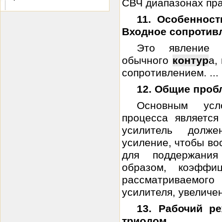
СВЧ диапазонах пра
11. Особеннос
Входное сопротивл
Это явление 
обычного
контур
а,
сопротивлением. ...
12. Общие проб
Основным усло
процесса является
усилитель долже
усиление, чтобы во
для поддержания
образом, коэффи
рассматриваемог
усилителя, увеличен
13. Рабочий р
триодом