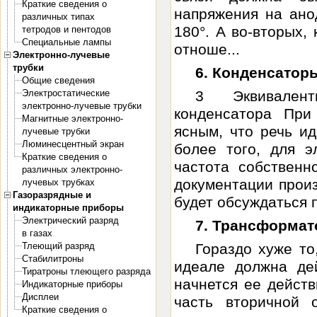
Краткие сведения о
напряжения на ано
различных типах
180°. А во-вторых,
тетродов и пентодов
Специальные лампы
отноше...
Электронно-лучевые
трубки
6. Конденсатор
Общие сведения
Электростатические
3 Эквивален
электронно-лучевые трубки
конденсатора При
Магнитные электронно-
ясным, что речь и
лучевые трубки
Люминесцентный экран
более того, для э
Краткие сведения о
частота собственн
различных электронно-
документации прои
лучевых трубках
Газоразрядные и
будет обсуждаться п
индикаторные приборы
Электрический разряд
7. Трансформат
в газах
Тлеющий разряд
Гораздо хуже то
Стабилитроны
идеале должна дей
Тиратроны тлеющего разряда
начнется ее дейст
Индикаторные приборы
Дисплеи
часть вторичной 
Краткие сведения о