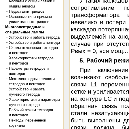
У таких каскадов
Каскады с общей сеткой и
общим анодом
сопротивление п
Недостатки триодов
трансформатора 
Основные типы приемно-
невелико и потери
усилительных триодов
Многоэлектродные и
каскадов потерянн
специальные лампы
выделяемой на анод
Устройство и работа тетрода
Устройство и работа пентода
случае при отсутст
Схемы включения тетродов
Рвых = 0, вся мощ...
и пентодов
Характеристики тетродов
5. Рабочий режи
и пентодов
Параметры тетродов и
При включени
пентодов
возникают свобод
Межэлектродные емкости
связи L1 переменн
тетродов и пентодов
Устройство и работа
сетке и усиливаетс
лучевого тетрода
на контуре LC и по
Характеристики и параметры
лучевого тетрода
обратная связь по
Рабочий режим тетродов
стали незатухающи
и пентодов
быть выполнены дв
Пентоды переменной
крутизны
связи должна бы