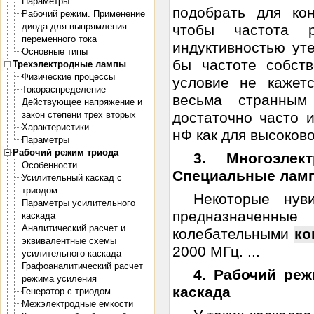
Параметры
подобрать для ко
Рабочий режим. Применение
диода для выпрямления
чтобы частота 
переменного тока
индуктивностью ут
Основные типы
бы частоте собств
Трехэлектродные лампы
Физические процессы
условие не кажет
Токораспределение
весьма странным
Действующее напряжение и
закон степени трех вторых
достаточно часто 
Характеристики
нФ как для высоково
Параметры
Рабочий режим триода
3. Многоэле
Особенности
Специальные лам
Усилительный каскад с
триодом
Некоторые нув
Параметры усилительного
предназначенны
каскада
Аналитический расчет и
колебательными
ко
эквивалентные схемы
2000 МГц. ...
усилительного каскада
Графоаналитический расчет
4. Рабочий ре
режима усиления
каскада
Генератор с триодом
Межэлектродные емкости