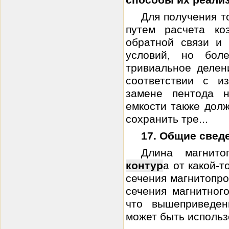
способы их реали
Для получения т
путем расчета к
обратной связи и
условий, но бол
тривиальное делен
соответствии с и
замене пентода н
емкости также дол
сохранить тре...
17. Общие свед
Длина магнито
контур
а от какой-
сечения магнитопр
сечения магнитного
что вышеприведен
может быть использ