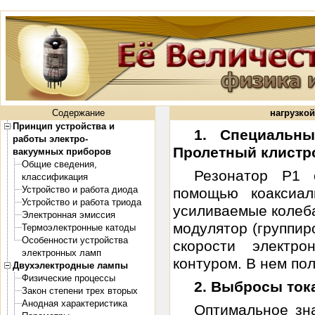
Содержание
нагрузко
Принцип устройства и
1. Специальн
работы электро-
Пролетный клистр
вакуумных приборов
Общие сведения,
Резонатор P1
классификация
Устройство и работа диода
помощью коаксиал
Устройство и работа триода
усиливаемые колебан
Электронная эмиссия
модулятор (группир
Термоэлектронные катоды
Особенности устройства
скорости электр
электронных ламп
контуром. В нем пол.
Двухэлектродные лампы
Физические процессы
2. Выбросы то
Закон степени трех вторых
Анодная характеристика
Оптимальное зн