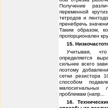
Получение разл
переменной крути
тетродов и пентодо
пренебречь значени
Таким образом, к
пропорционален кру
15. Низкочасто
Учитывая, чт
определяется выр
сильнее всего зави
поэтому добавлен
сетки резистора 
способом подавл
малосигнальных 
проблемам (напр...
16. Техническ