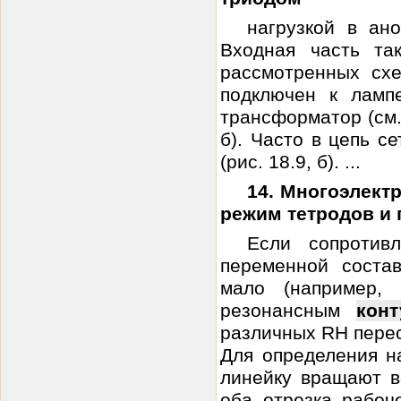
нагрузкой в ан
Входная часть та
рассмотренных схе
подключен к лампе
трансформатор (см. 
б). Часто в цепь с
(рис. 18.9, б). ...
14. Многоэлект
режим тетродов и 
Если сопротив
переменной соста
мало (например,
резонансным
конт
различных RH пересе
Для определения н
линейку вращают в
оба отрезка рабоче