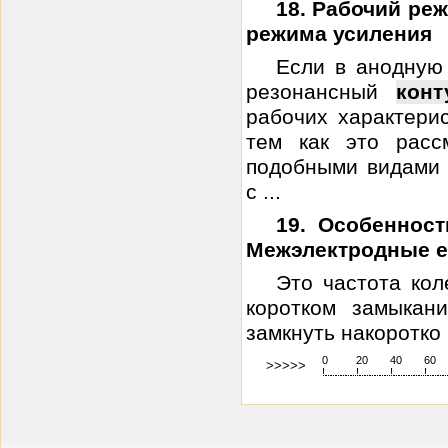
18. Рабочий ре
режима усиления
Если в анодную 
резонансный
конт
рабочих характерис
тем как это расс
подобными видами н
с ...
19. Особеннос
Межэлектродные е
Это частота ко
коротком замыкан
замкнуть накоротко 
0
20
40
60
>>>>>
!
.
.
.
.
.
.
.
.
.
.
.
.
.
.
.
.
.
.
.
!
.
.
.
.
.
.
.
.
.
.
.
.
.
.
.
.
.
.
.
!
.
.
.
.
.
.
.
.
.
.
.
.
.
.
.
.
.
.
.
!
.
.
.
.
.
.
.
.
.
.
.
.
.