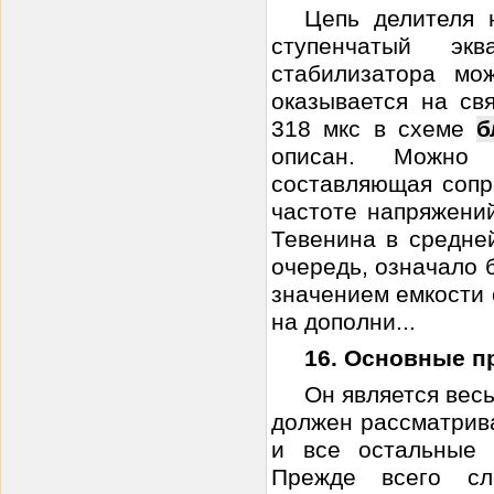
Цепь делителя 
ступенчатый эк
стабилизатора мо
оказывается на св
318 мкс в схеме
б
описан. Можно 
составляющая сопр
частоте напряжени
Тевенина в средней
очередь, означало 
значением емкости 
на дополни...
16. Основные п
Он является вес
должен рассматрива
и все остальны
Прежде всего сле