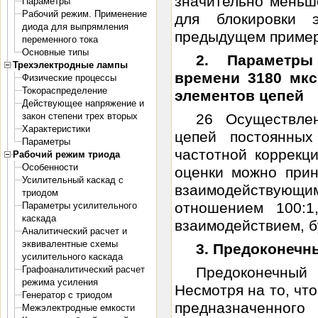
значительно меньш
Параметры
Рабочий режим. Применение
для блокировки 
диода для выпрямления
предыдущем примере
переменного тока
Основные типы
2. Параметры
Трехэлектродные лампы
времени 3180 мкс
Физические процессы
Токораспределение
элементов цепей
Действующее напряжение и
закон степени трех вторых
26 Осуществле
Характеристики
цепей постоянны
Параметры
частотной коррекц
Рабочий режим триода
Особенности
оценки можно прин
Усилительный каскад с
взаимодействующ
триодом
отношением 100:1
Параметры усилительного
каскада
взаимодействием, бу
Аналитический расчет и
эквивалентные схемы
3. Предоконечн
усилительного каскада
Графоаналитический расчет
Предоконечны
режима усиления
Несмотря на то, чт
Генератор с триодом
предназначенног
Межэлектродные емкости