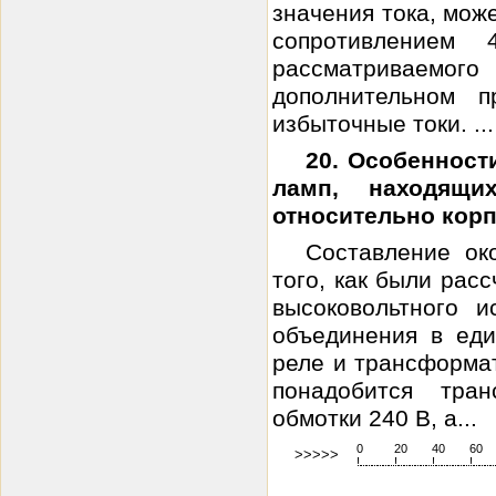
значения тока, мож
сопротивлением
рассматриваемог
дополнительном п
избыточные токи. ...
20. Особенност
ламп, находящи
относительно кор
Составление ок
того, как были рас
высоковольтного и
объединения в еди
реле и трансформат
понадобится тра
обмотки 240 В, а...
0
20
40
60
>>>>>
!
.
.
.
.
.
.
.
.
.
.
.
.
.
.
.
.
.
.
.
!
.
.
.
.
.
.
.
.
.
.
.
.
.
.
.
.
.
.
.
!
.
.
.
.
.
.
.
.
.
.
.
.
.
.
.
.
.
.
.
!
.
.
.
.
.
.
.
.
.
.
.
.
.