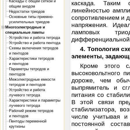
Каскады с общей сеткой и
каскада. Таким 
общим анодом
линейностью ампли
Недостатки триодов
сопротивлением и 
Основные типы приемно-
усилительных триодов
напряжения. Идеа
Многоэлектродные и
ламповых трио
специальные лампы
Устройство и работа тетрода
дифференциальной 
Устройство и работа пентода
4. Топология сх
Схемы включения тетродов
и пентодов
элементы, задающ
Характеристики тетродов
и пентодов
Кроме этого с
Параметры тетродов и
высоковольтного п
пентодов
дороже, чем об
Межэлектродные емкости
тетродов и пентодов
выпрямитель и сг
Устройство и работа
питания со стабил
лучевого тетрода
Характеристики и параметры
В этой связи пре
лучевого тетрода
стабилизатора, во
Рабочий режим тетродов
числе учитывая и
и пентодов
Пентоды переменной
постоянной соста
крутизны