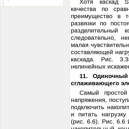
Хотя каскад S
качества по срав
преимущество в т
развязки по посто
разделительный 
следовательно, н
малая чувствитель
составляющей нагр
каскада. Рис. 3
нелинейных искажен
11. Одиночный
сглаживающего эл
Самый простой
напряжения, посту
подключить накопи
и питать нагрузку
(рис. 6.6). Рис. 6.
накопительный кон