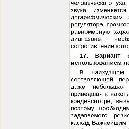
человеческого уха
звука, изменяетс
логарифмическим 
регулятора громко
равномерную харак
диапазоне, необ
сопротивление кото
17. Вариант 
использованием л
В наихудшем 
составляющей, пе
даже небольшая 
приведшая к накоп
конденсаторе, выз
поэтому необходи
задаваемого рези
каскад Важнейшим 