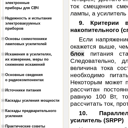
электронные
ток смещения сме
приборы для СВЧ
лампы, а усилитель .
Надежность и испытание
9. Критерии 
электровакуумных
приборов
накопительного (
Если напряжение
Основы схемотехники
ламповых усилителей
окажется выше, че
блок
питания стаб
Искажения в усилителях,
их измерение, меры по
Следовательно, д
снижению искажений
величина тока сос
необходимо питат
Основные сведения
о радиокомпонентах
Некоторым может п
рассчитан постоян
Источники питания
равную 100 Вт, то
Каскады усиления мощности
рассчитать ток, прот
Каскады предварительного
10. Паралле
усиления
усилитель (SRPP)
Практические советы