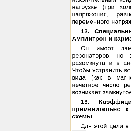
нагрузке (при хо
напряжения, рав
переменного напряж
12. Специаль
Амплитрон и карм
Он имеет зам
резонаторов, но 
разомкнута и в а
Чтобы устранить в
вида (как в магн
нечетное число ре
возникает замкнуто
13. Коэффиц
применительно к
схемы
Для этой цели в