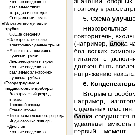
значений опорных
Краткие сведения о
различных типах
поэтому в рассматр
тетродов и пентодов
5. Схема улучш
Специальные лампы
Электронно-лучевые
Низковольтная
трубки
Общие сведения
повторитель, входя
Электростатические
(например,
блок
а ч
электронно-лучевые трубки
без всяких сомнени
Магнитные электронно-
лучевые трубки
питания с дополн
Люминесцентный экран
должен быть введен
Краткие сведения о
различных электронно-
напряжению накала.
лучевых трубках
6. Конденсатор
Газоразрядные и
индикаторные приборы
Вторым способом
Электрический разряд
в газах
например, изгото
Тлеющий разряд
отдельных пластин,
Стабилитроны
блок
а соединятся в
Тиратроны тлеющего разряда
Индикаторные приборы
удваивает емкость
Дисплеи
первый момент 
Краткие сведения о