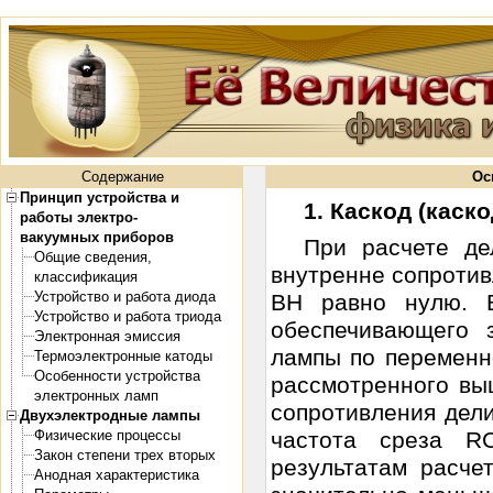
Содержание
Ос
Принцип устройства и
1. Каскод (каск
работы электро-
вакуумных приборов
При расчете дел
Общие сведения,
внутренне сопротив
классификация
Устройство и работа диода
ВН равно нулю. 
Устройство и работа триода
обеспечивающего 
Электронная эмиссия
лампы по переменно
Термоэлектронные катоды
Особенности устройства
рассмотренного вы
электронных ламп
сопротивления дели
Двухэлектродные лампы
Физические процессы
частота среза R
Закон степени трех вторых
результатам расче
Анодная характеристика