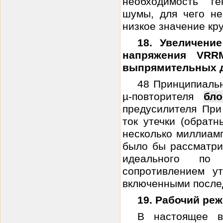
необходимость г
шумы, для чего н
низкое значение кру
18. Увеличени
напряжения VRR
выпрямительных 
48 Принципиальн
µ-повторителя
бло
предусилителя При
ток утечки (обрат
несколько миллиамп
было бы рассматри
идеального по
сопротивлением ут
включенными послед
19. Рабочий ре
В настоящее в