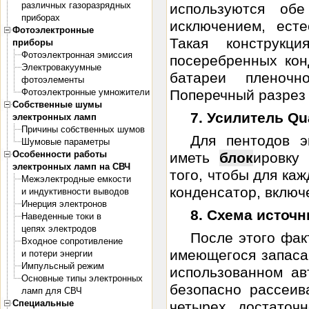
различных газоразрядных
используются об
приборах
исключением, есте
Фотоэлектронные
Такая конструкц
приборы
Фотоэлектронная эмиссия
посеребренных кон
Электровакуумные
батареи пленочн
фотоэлементы
Фотоэлектронные умножители
Поперечный разрез 
Собственные шумы
7. Усилитель Qua
электронных ламп
Причины собственных шумов
Для пентодов э
Шумовые параметры
Особенности работы
иметь
блок
ировку
электронных ламп на СВЧ
того, чтобы для ка
Межэлектродные емкости
конденсатор, включе
и индуктивности выводов
Инерция электронов
8. Схема источн
Наведенные токи в
цепях электродов
После этого фак
Входное сопротивление
имеющегося запас
и потери энергии
Импульсный режим
использованном а
Основные типы электронных
безопасно рассеи
ламп для СВЧ
Специальные
четырех, достаточ