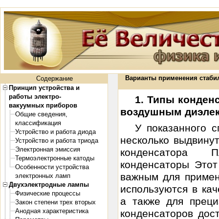
Варианты применения стаби
Содержание
Принцип устройства и
работы электро-
1. Типы конден
вакуумных приборов
воздушным диэле
Общие сведения,
классификация
У показанного с
Устройство и работа диода
несколько выдвину
Устройство и работа триода
Электронная эмиссия
конденсатора П
Термоэлектронные катоды
конденсаторы Этот
Особенности устройства
важным для примен
электронных ламп
Двухэлектродные лампы
используются в кач
Физические процессы
а также для прец
Закон степени трех вторых
Анодная характеристика
конденсаторов дос