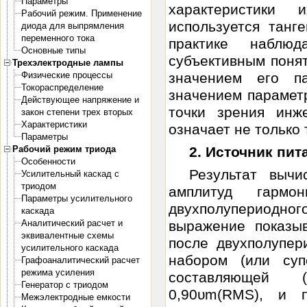
Параметры
характеристики 
Рабочий режим. Применение
используется танге
диода для выпрямления
переменного тока
практике наблю
Основные типы
субъективным поня
Трехэлектродные лампы
Физические процессы
значением его п
Токораспределение
значением параметр
Действующее напряжение и
точки зрения инж
закон степени трех вторых
Характеристики
означает не только 
Параметры
Рабочий режим триода
2. Источник пи
Особенности
Результат выч
Усилительный каскад с
триодом
амплитуд гармо
Параметры усилительного
двухполупериодно
каскада
Аналитический расчет и
выражение показы
эквивалентные схемы
после двухполупер
усилительного каскада
набором (или суп
Графоаналитический расчет
режима усиления
составляющей (
Генератор с триодом
0,90υm(RMS), и 
Межэлектродные емкости