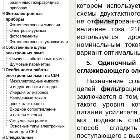
различных газоразрядных
котором используе
приборах
схемы двухтактног
Фотоэлектронные
приборы
не от
фильтр
ованно
Фотоэлектронная эмиссия
величине тока 21
Электровакуумные
используется д
фотоэлементы
Фотоэлектронные умножители
номинальным токо
Собственные шумы
вариант оптимальн
электронных ламп
Причины собственных шумов
5. Одиночный
Шумовые параметры
сглаживающего эл
Особенности работы
электронных ламп на СВЧ
Назначение сгл
Межэлектродные емкости
и индуктивности выводов
цепей
фильтр
аци
Инерция электронов
заключается в том
Наведенные токи в
такого уровня, к
цепях электродов
Входное сопротивление
питания усилителя
и потери энергии
мог подавить ста
Импульсный режим
Основные типы электронных
способ сгладит
ламп для СВЧ
поступающего с вых
Специальные