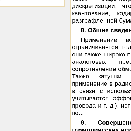
дискретизации, ч
квантование, ко
разграфленной бума
8. Общие сведе
Применение в
ограничивается то
они также широко 
аналоговых пре
сопротивление обм
Также катушки 
применение в радио
в связи с исполь
учитывается эффе
провода и т. д.), 
по...
9. Совершен
гармонических ис