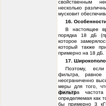
свойственным не
несколько различн
мусковит обеспечива
16. Особенност
В настоящее в
порядка 18 дБ (пр
которое замеряло
который также пр
примерно на 18 дБ. 
17. Широкополо
Поэтому, если
фильтра, равное
неограниченно высо
меры для того, ч
фильтр
а частота 
определяемая как т
бы примерно 3 кГ