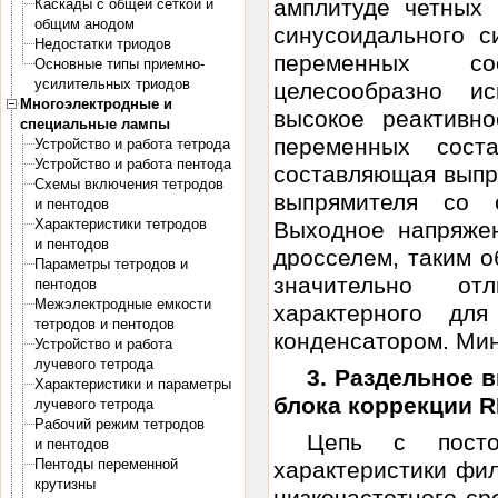
амплитуде четных 
Каскады с общей сеткой и
общим анодом
синусоидального с
Недостатки триодов
переменных со
Основные типы приемно-
усилительных триодов
целесообразно и
Многоэлектродные и
высокое реактивн
специальные лампы
переменных сост
Устройство и работа тетрода
Устройство и работа пентода
составляющая выпря
Схемы включения тетродов
выпрямителя со 
и пентодов
Характеристики тетродов
Выходное напряже
и пентодов
дросселем, таким о
Параметры тетродов и
значительно от
пентодов
Межэлектродные емкости
характерного дл
тетродов и пентодов
конденсатором. Мин
Устройство и работа
лучевого тетрода
3. Раздельное 
Характеристики и параметры
блока коррекции R
лучевого тетрода
Рабочий режим тетродов
Цепь с посто
и пентодов
Пентоды переменной
характеристики фил
крутизны