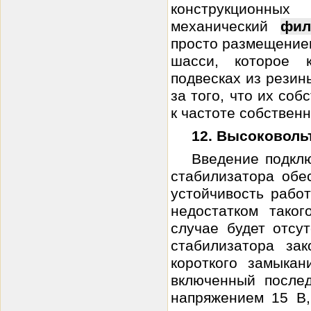
конструкционны
механический
фил
просто размещением
шасси, которое 
подвесках из резин
за того, что их со
к частоте собственн.
12. Высоковоль
Введение подклю
стабилизатора об
устойчивость рабо
недостатком тако
случае будет отсу
стабилизатора за
короткого замыкан
включенный после
напряжением 15 В,