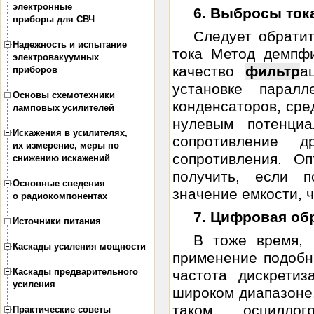
электронные
6. Выбросы то
приборы для СВЧ
Следует обрати
Надежность и испытание
тока Метод демпфи
электровакуумных
качество
фильтр
а
приборов
установке парал
Основы схемотехники
конденсаторов, сре
ламповых усилителей
нулевым потенциа
Искажения в усилителях,
сопротивление 
их измерение, меры по
сопротивления. О
снижению искажений
получить, если 
Основные сведения
значение емкости, ч
о радиокомпонентах
7. Цифровая об
Источники питания
В тоже время,
Каскады усиления мощности
применение подоб
Каскады предварительного
частота дискрети
усиления
широком диапазоне.
таком осцилло
Практические советы