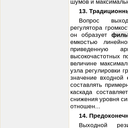
шумов и максимальн
13. Традиционн
Вопрос выход
регулятора громкос
он образует
филь
емкостью линейно
приведенную а
высокочастотных по
величине максимал
узла регулировки г
значение входной 
составлять пример
каскада составля
снижения уровня си
отношен...
14. Предоконеч
Выходной ре