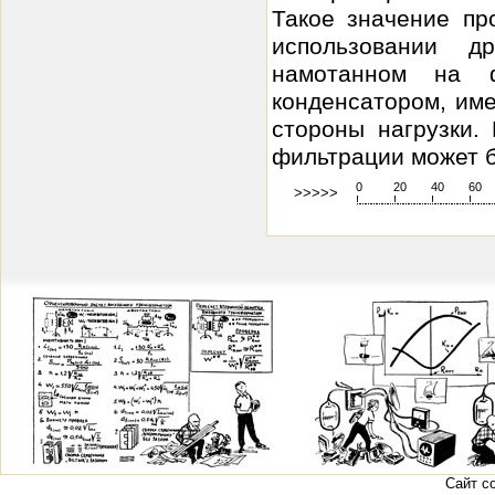
Такое значение пр
использовании д
намотанном на ф
конденсатором, им
стороны нагрузки. 
фильтрации может б
0
20
40
60
>>>>>
!
.
.
.
.
.
.
.
.
.
.
.
.
.
.
.
.
.
.
.
!
.
.
.
.
.
.
.
.
.
.
.
.
.
.
.
.
.
.
.
!
.
.
.
.
.
.
.
.
.
.
.
.
.
.
.
.
.
.
.
!
.
.
.
.
.
.
.
.
.
.
.
.
.
Сайт с