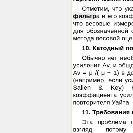
Отметим, что ук
фильтр
а и его коэ
что весовые измер
для обозначенной 
метода весовой оце
10. Катодный п
Обычно нет нео
усиления Av, и общ
Av = μ /( μ + 1) в 
(например, если ус
Sallen & Key) 
коэффициента усил
повторителя Уайта —
11. Требования 
Эта проблема 
взгляд, потом