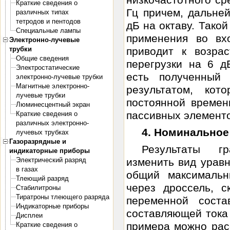
низкочастотного ср
Краткие сведения о
Гц причем, дальне
различных типах
тетродов и пентодов
дБ на октаву. Тако
Специальные лампы
применения во вх
Электронно-лучевые
трубки
приводит к возра
Общие сведения
перегрузки на 6 д
Электростатические
есть полученный 
электронно-лучевые трубки
Магнитные электронно-
результатом, ко
лучевые трубки
постоянной времен
Люминесцентный экран
пассивных элементо
Краткие сведения о
различных электронно-
4. Номинальное
лучевых трубках
Газоразрядные и
Результаты гр
индикаторные приборы
Электрический разряд
изменить вид уравн
в газах
общий максимальны
Тлеющий разряд
через дроссель, с
Стабилитроны
Тиратроны тлеющего разряда
переменной соста
Индикаторные приборы
составляющей тока 
Дисплеи
примера можно рас
Краткие сведения о