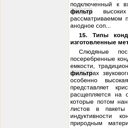
подключенный к в
фильтр
высоких 
рассматриваемом п
анодное соп...
15. Типы конд
изготовленные ме
Слюдяные пос
посеребренные кон
емкости, традицио
фильтр
ах звуково
особенно высока
представляет кри
расщепляется на 
которые потом нан
листов в пакеты
индуктивности к
природным матер