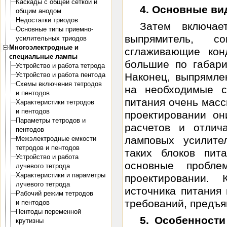
Каскады с общей сеткой и
4. Основные ви
общим анодом
Недостатки триодов
Затем включае
Основные типы приемно-
выпрямитель, с
усилительных триодов
Многоэлектродные и
сглаживающие кон
специальные лампы
большие по габари
Устройство и работа тетрода
Устройство и работа пентода
Наконец, выпрямле
Схемы включения тетродов
на необходимые
и пентодов
питания очень масс
Характеристики тетродов
и пентодов
проектировании о
Параметры тетродов и
расчетов и отлич
пентодов
ламповых усилите
Межэлектродные емкости
тетродов и пентодов
таких блоков пит
Устройство и работа
основные пробл
лучевого тетрода
Характеристики и параметры
проектировании. 
лучевого тетрода
источника питания 
Рабочий режим тетродов
требований, предъя
и пентодов
Пентоды переменной
5. Особенност
крутизны