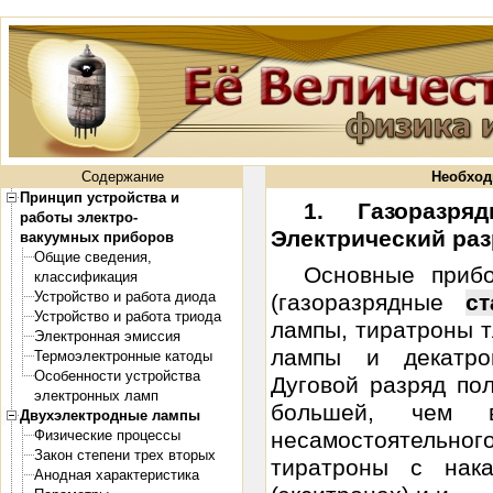
Содержание
Необход
Принцип устройства и
1. Газоразр
работы электро-
Электрический раз
вакуумных приборов
Общие сведения,
Основные приб
классификация
Устройство и работа диода
(газоразрядные
ст
Устройство и работа триода
лампы, тиратроны 
Электронная эмиссия
лампы и декатро
Термоэлектронные катоды
Особенности устройства
Дуговой разряд пол
электронных ламп
большей, чем 
Двухэлектродные лампы
Физические процессы
несамостоятельного
Закон степени трех вторых
тиратроны с нак
Анодная характеристика