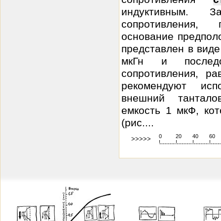
индуктивным. З
сопротивления,
основание предпол
представлен в виде
мкГн и последо
сопротивления, ра
рекомендуют исп
внешний тантало
емкость 1 мкФ, ко
(рис....
0
20
40
60
>>>>>
!
.
.
.
.
.
.
.
.
.
.
.
.
.
.
.
.
.
.
.
!
.
.
.
.
.
.
.
.
.
.
.
.
.
.
.
.
.
.
.
!
.
.
.
.
.
.
.
.
.
.
.
.
.
.
.
.
.
.
.
!
.
.
.
.
.
.
.
.
.
.
.
.
.