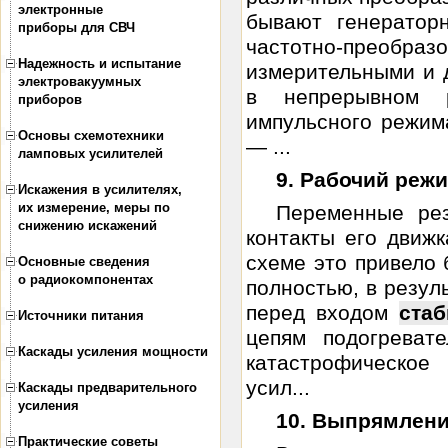
электронные
бывают генератор
приборы для СВЧ
частотно-прео
Надежность и испытание
измерительными и 
электровакуумных
в непрерывном 
приборов
импульсного режим
Основы схемотехники
— ...
ламповых усилителей
9. Рабочий реж
Искажения в усилителях,
их измерение, меры по
Переменные рез
снижению искажений
контакты его движ
схеме это привело 
Основные сведения
о радиокомпонентах
полностью, в резул
перед входом
стаб
Источники питания
цепям подогреват
Каскады усиления мощности
катастрофическое
усил...
Каскады предварительного
усиления
10. Выпрямлени
Практические советы