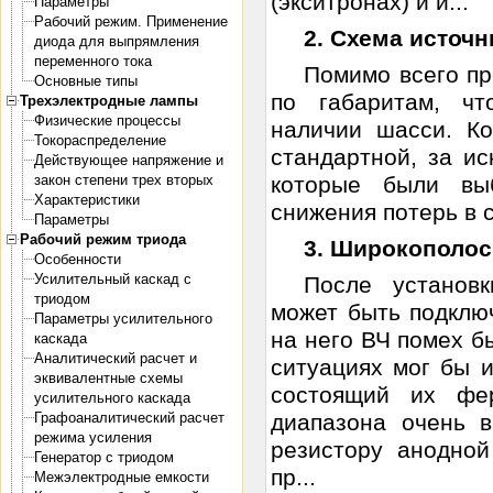
(экситронах) и и...
Параметры
Рабочий режим. Применение
2. Схема источн
диода для выпрямления
переменного тока
Помимо всего пр
Основные типы
по габаритам, ч
Трехэлектродные лампы
Физические процессы
наличии шасси. К
Токораспределение
стандартной, за и
Действующее напряжение и
закон степени трех вторых
которые были вы
Характеристики
снижения потерь в 
Параметры
Рабочий режим триода
3. Широкополос
Особенности
Усилительный каскад с
После установк
триодом
может быть подкл
Параметры усилительного
на него ВЧ помех б
каскада
Аналитический расчет и
ситуациях мог бы и
эквивалентные схемы
состоящий их фе
усилительного каскада
Графоаналитический расчет
диапазона очень в
режима усиления
резистору анодной
Генератор с триодом
пр...
Межэлектродные емкости