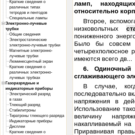
Краткие сведения о
ламп, находящи
различных типах
относительно кор
тетродов и пентодов
Специальные лампы
Второе, вспомог
Электронно-лучевые
низковольтных
ст
трубки
Общие сведения
пониженного энерг
Электростатические
Было бы совсем 
электронно-лучевые трубки
четырехполюсное р
Магнитные электронно-
лучевые трубки
имеются всего дв...
Люминесцентный экран
Краткие сведения о
6. Одиночный
различных электронно-
сглаживающего эл
лучевых трубках
Газоразрядные и
В случае, ког
индикаторные приборы
последовательно в
Электрический разряд
в газах
напряжения в дей
Тлеющий разряд
Использование тако
Стабилитроны
величину напряж
Тиратроны тлеющего разряда
Индикаторные приборы
накапливаемый на 
Дисплеи
Приравнивая правы
Краткие сведения о