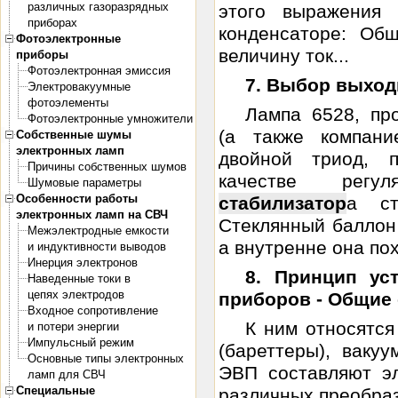
различных газоразрядных
этого выражения 
приборах
конденсаторе: Об
Фотоэлектронные
величину ток...
приборы
Фотоэлектронная эмиссия
7. Выбор выхо
Электровакуумные
фотоэлементы
Лампа 6528, пр
Фотоэлектронные умножители
(а также компани
Собственные шумы
электронных ламп
двойной триод, 
Причины собственных шумов
качестве регул
Шумовые параметры
Особенности работы
стабилизатор
а ст
электронных ламп на СВЧ
Стеклянный баллон
Межэлектродные емкости
а внутренне она пох
и индуктивности выводов
Инерция электронов
8. Принцип ус
Наведенные токи в
цепях электродов
приборов - Общие
Входное сопротивление
К ним относятс
и потери энергии
Импульсный режим
(бареттеры), ваку
Основные типы электронных
ЭВП составляют э
ламп для СВЧ
Специальные
различных преобраз