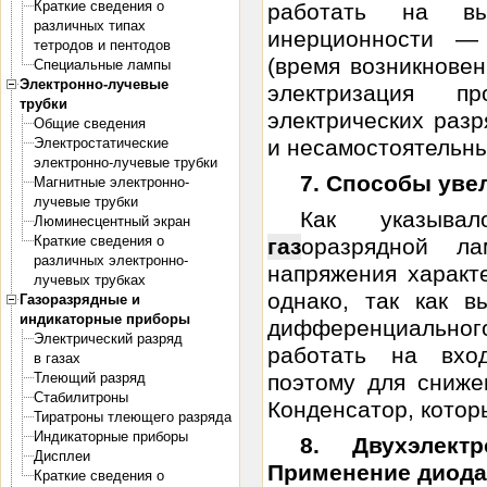
Краткие сведения о
работать на вы
различных типах
инерционности —
тетродов и пентодов
(время возникновен
Специальные лампы
Электронно-лучевые
электризация п
трубки
электрических разр
Общие сведения
Электростатические
и несамостоятельный
электронно-лучевые трубки
7. Способы уве
Магнитные электронно-
лучевые трубки
Как указыва
Люминесцентный экран
Краткие сведения о
газ
оразрядной ла
различных электронно-
напряжения характ
лучевых трубках
однако, так как 
Газоразрядные и
индикаторные приборы
дифференциально
Электрический разряд
работать на вхо
в газах
Тлеющий разряд
поэтому для сниже
Стабилитроны
Конденсатор, котор
Тиратроны тлеющего разряда
Индикаторные приборы
8. Двухэлек
Дисплеи
Применение диода
Краткие сведения о