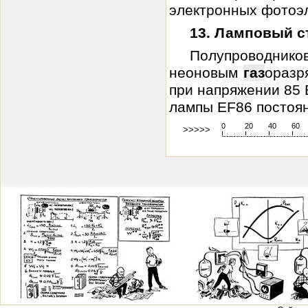
электронных фотоэл
13. Ламповый с
Полупроводни
неоновым
газ
оразр
при напряжении 85 
лампы EF86 постоян
0
20
40
60
>>>>>
!
.
.
.
.
.
.
.
.
.
.
.
.
.
.
.
.
.
.
.
!
.
.
.
.
.
.
.
.
.
.
.
.
.
.
.
.
.
.
.
!
.
.
.
.
.
.
.
.
.
.
.
.
.
.
.
.
.
.
.
!
.
.
.
.
.
.
.
.
.
.
.
.
.