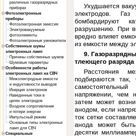
различных газоразрядных
Ухудшается ваку
приборах
электродов. Газ
Фотоэлектронные
приборы
бомбардируют к
Фотоэлектронная эмиссия
разрушению. При в
Электровакуумные
фотоэлементы
вредно влияет емко
Фотоэлектронные умножители
из емкости между э
Собственные шумы
электронных ламп
9. Газоразрядн
Причины собственных шумов
тлеющего разряда
Шумовые параметры
Особенности работы
Расстояния 
электронных ламп на СВЧ
подбираются так,
Межэлектродные емкости
и индуктивности выводов
самостоятельны
Инерция электронов
напряжении, чем 
Наведенные токи в
цепях электродов
затем может возн
Входное сопротивление
анодом, если напря
и потери энергии
ток сетки составля
Импульсный режим
Основные типы электронных
анода может быт
ламп для СВЧ
десятки миллиампе
Специальные