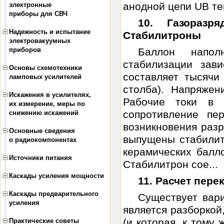
анодной цепи UВ тем
электронные
приборы для СВЧ
10. Газораз
Надежность и испытание
Стабилитроны
электровакуумных
приборов
Баллон напол
стабилизации зав
Основы схемотехники
составляет тысячи
ламповых усилителей
столба). Напряжен
Искажения в усилителях,
Рабочие токи в
их измерение, меры по
сопротивление пе
снижению искажений
возникновения разр
Основные сведения
выпущены стабилит
о радиокомпонентах
керамических балло
Источники питания
Стабилитрон сое...
Каскады усиления мощности
11. Расчет пер
Каскады предварительного
Существует вари
усиления
является разборкой
(и которая, к тому
Практические советы