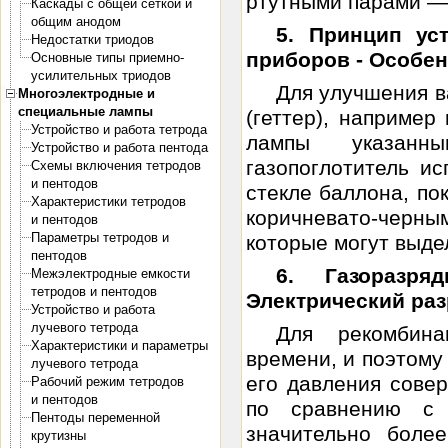
ртутными парами — н
Каскады с общей сеткой и
общим анодом
5. Принцип ус
Недостатки триодов
приборов - Особен
Основные типы приемно-
усилительных триодов
Для улучшения 
Многоэлектродные и
специальные лампы
(геттер), например
Устройство и работа тетрода
лампы указанн
Устройство и работа пентода
газопоглотитель и
Схемы включения тетродов
и пентодов
стекле баллона, по
Характеристики тетродов
коричневато-черн
и пентодов
Параметры тетродов и
которые могут выдел
пентодов
6. Газоразр
Межэлектродные емкости
тетродов и пентодов
Электрический раз
Устройство и работа
лучевого тетрода
Для рекомбина
Характеристики и параметры
времени, и поэтому
лучевого тетрода
его давления совер
Рабочий режим тетродов
и пентодов
по сравнению с
Пентоды переменной
значительно боле
крутизны