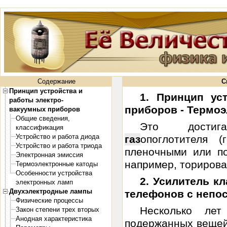
Содержание
С
Принцип устройства и
1. Принцип ус
работы электро-
приборов - Термо
вакуумных приборов
Общие сведения,
Это достига
классификация
Устройство и работа диода
газ
опоглотителя 
Устройство и работа триода
пленочными или по
Электронная эмиссия
например, торирова
Термоэлектронные катоды
Особенности устройства
2. Усилитель к
электронных ламп
Двухэлектродные лампы
телефонов с непо
Физические процессы
Несколько ле
Закон степени трех вторых
Анодная характеристика
подержанных вещей