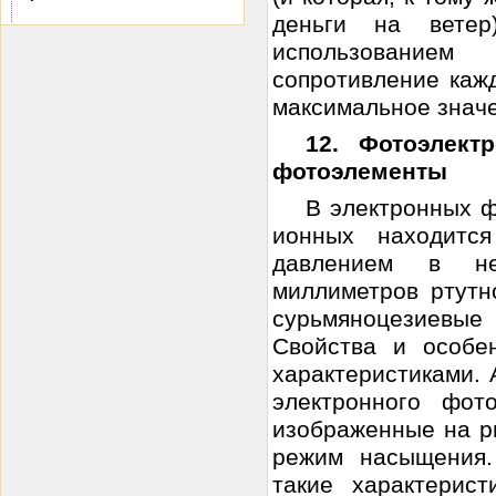
деньги на вете
использование
сопротивление кажд
максимальное значе
12. Фотоэлект
фотоэлементы
В электронных ф
ионных находит
давлением в не
миллиметров ртутн
сурьмяноцезиевые
Свойства и особе
характеристиками. 
электронного фот
изображенные на ри
режим насыщения.
такие характерис