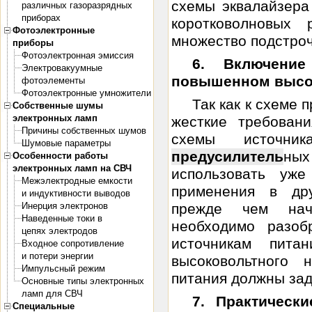
схемы эквалайзера
различных газоразрядных
приборах
коротковолновых 
Фотоэлектронные
множество подстрочн
приборы
Фотоэлектронная эмиссия
6. Включение
Электровакуумные
повышенном высо
фотоэлементы
Фотоэлектронные умножители
Так как к схеме
Собственные шумы
электронных ламп
жесткие требован
Причины собственных шумов
схемы источник
Шумовые параметры
предусилитель
ных
Особенности работы
электронных ламп на СВЧ
использовать уж
Межэлектродные емкости
применения в дру
и индуктивности выводов
Инерция электронов
прежде чем нач
Наведенные токи в
необходимо разоб
цепях электродов
источникам пит
Входное сопротивление
и потери энергии
высоковольтного 
Импульсный режим
питания должны зад
Основные типы электронных
ламп для СВЧ
7. Практическ
Специальные