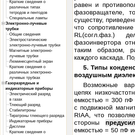
Краткие сведения о
равен и противопо
различных типах
фазовращателе, т
тетродов и пентодов
Специальные лампы
существу, приведе
Электронно-лучевые
что сопротивление
трубки
RL(согл.фаз.) 
Общие сведения
Электростатические
фазоинвертора отн
электронно-лучевые трубки
таким образом, р
Магнитные электронно-
лучевые трубки
каждого каскада. Под
Люминесцентный экран
5. Типы конден
Краткие сведения о
различных электронно-
воздушным диэле
лучевых трубках
Газоразрядные и
Возможные вар
индикаторные приборы
цепях низкочастот
Электрический разряд
емкостью = 300 пФ
в газах
Тлеющий разряд
с подвижной магни
Стабилитроны
RIAA, что позволя
Тиратроны тлеющего разряда
Индикаторные приборы
стороны
предуси
Дисплеи
емкостью = 50 пФ и
Краткие сведения о