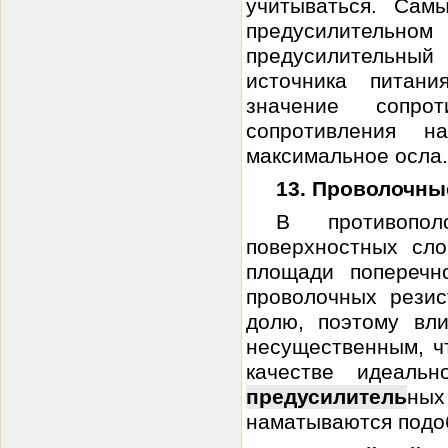
учитываться. Сам
предусилитель
предусилительны
источника питани
значение сопро
сопротивления н
максимальное осла.
13. Проволочны
В противопол
поверхностных сло
площади поперечн
проволочных резис
долю, поэтому вл
несущественным, чт
качестве идеаль
предусилитель
ных
наматываются подоб