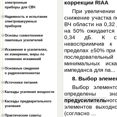
коррекции RIAA
электронные
приборы для СВЧ
При увеличении
Надежность и испытание
снижение участка п
электровакуумных
ВЧ области на 0,32
приборов
на 50% ожидается 
Основы схемотехники
0,34 дБ. К с
ламповых усилителей
невосприимчив к
пределах ±50% при 
Искажения в усилителях,
их измерение, меры по
последовательный
снижению искажений
минимальных иск
Основные сведения
импеданса для па...
о радиокомпонентах
8. Выбор элеме
Источники питания
Выбор элементо
Каскады усиления мощности
определены з
предусилитель
ног
Каскады предварительного
элементов выходно
усиления
(согласно ...
Практические советы