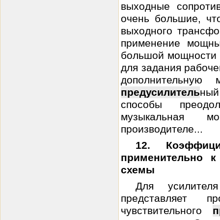
выходные сопротив
очень большие, чт
выходного трансфо
применение мощны
большой мощности 
для задания рабоче
дополнительную 
предусилитель
ный
способы преодо
музыкальная м
производителе...
12. Коэффиц
применительно к
схемы
Для усилите
представляет 
чувствительного
п