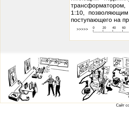
трансформатором
1:10, позволяющим
поступающего на пр
0
20
40
60
>>>>>
!
.
.
.
.
.
.
.
.
.
.
.
.
.
.
.
.
.
.
.
!
.
.
.
.
.
.
.
.
.
.
.
.
.
.
.
.
.
.
.
!
.
.
.
.
.
.
.
.
.
.
.
.
.
.
.
.
.
.
.
!
.
.
.
.
.
.
.
.
.
.
.
.
.
Сайт с