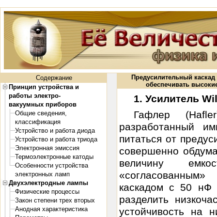
Предусилительный каскад
Содержание
обеспечивать высокие
Принцип устройства и
работы электро-
1. Усилитель Wi
вакуумных приборов
Гафлер (Hafl
Общие сведения,
классификация
разработанный и
Устройство и работа диода
питаться от предус
Устройство и работа триода
Электронная эмиссия
совершенно обдума
Термоэлектронные катоды
величину емко
Особенности устройства
«согласованным
электронных ламп
Двухэлектродные лампы
каскадом с 50 нФ
Физические процессы
разделить низкоча
Закон степени трех вторых
Анодная характеристика
устойчивость на н