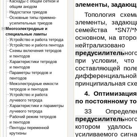
Каскады с общей сеткой и
элементы, задающ
общим анодом
Недостатки триодов
Топология схем
Основные типы приемно-
элементы, задающ
усилительных триодов
Многоэлектродные и
семейства *SN7/
специальные лампы
основном, на второ
Устройство и работа тетрода
нейтрализова
Устройство и работа пентода
Схемы включения тетродов
предусилитель
ног
и пентодов
при условии, чт
Характеристики тетродов
составляющей поле
и пентодов
Параметры тетродов и
дифференциаль
пентодов
принципиальная схе
Межэлектродные емкости
тетродов и пентодов
4. Оптимизаци
Устройство и работа
по постоянному то
лучевого тетрода
Характеристики и параметры
33 Определе
лучевого тетрода
Рабочий режим тетродов
предусилитель
ног
и пентодов
котором удалось
Пентоды переменной
усиливаемого сигн
крутизны