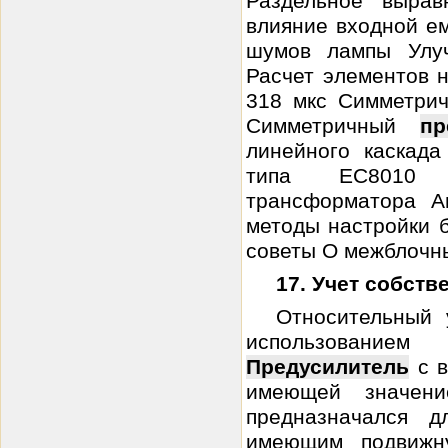
Раздельное выра
влияние входной ем
шумов лампы Улу
Расчет элементов 
318 мкс Симметрич
Симметричный
пр
линейного каскад
типа ЕС8010 Оп
трансформатора А
методы настройки 
советы О межблочных
17. Учет собст
Относительный
использованием
Предусилитель
с в
имеющей значени
предназначался д
имеющим подвижн