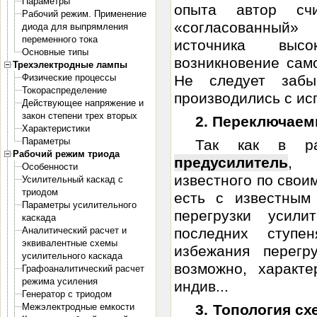
Параметры
опыта автор сч
Рабочий режим. Применение
«согласованный
диода для выпрямления
переменного тока
источника высо
Основные типы
возникновение само
Трехэлектродные лампы
Физические процессы
Не следует забы
Токораспределение
производились с исп
Действующее напряжение и
закон степени трех вторых
2. Переключае
Характеристики
Параметры
Так как в рас
Рабочий режим триода
предусилитель
, 
Особенности
известного по свои
Усилительный каскад с
триодом
есть с известным
Параметры усилительного
перегрузки усил
каскада
Аналитический расчет и
последних ступе
эквивалентные схемы
избежания перегру
усилительного каскада
возможно, характе
Графоаналитический расчет
режима усиления
индив...
Генератор с триодом
Межэлектродные емкости
3. Топология сх