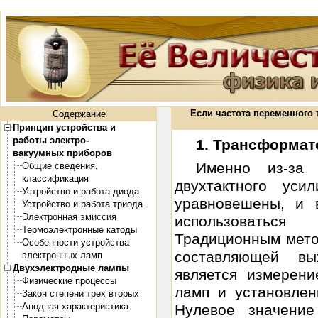
Если частота переменного т
Содержание
Принцип устройства и
работы электро-
1. Трансформат
вакуумных приборов
Именно из-за
Общие сведения,
классификация
двухтактного ус
Устройство и работа диода
уравновешены, и 
Устройство и работа триода
Электронная эмиссия
использоваться
Термоэлектронные катоды
Традиционным мето
Особенности устройства
составляющей вы
электронных ламп
Двухэлектродные лампы
является измерен
Физические процессы
ламп и установлен
Закон степени трех вторых
Анодная характеристика
Нулевое значени