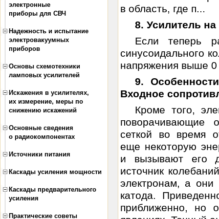
электронные
в область, где п...
приборы для СВЧ
8. Усилитель н
Надежность и испытание
Если теперь р
электровакуумных
приборов
синусоидального к
напряжения выше 0 В
Основы схемотехники
ламповых усилителей
9. Особенност
Входное сопротивл
Искажения в усилителях,
их измерение, меры по
Кроме того, эле
снижению искажений
поворачивающие о
Основные сведения
сеткой во время 
о радиокомпонентах
еще некоторую эне
Источники питания
и вызывают его д
источник колебаний
Каскады усиления мощности
электронам, а они
Каскады предварительного
катода. Приведенн
усиления
приближенно, но 
Практические советы