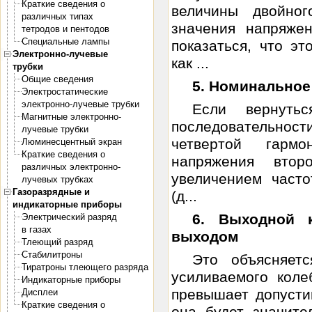
Краткие сведения о
величины двойног
различных типах
значения напряже
тетродов и пентодов
Специальные лампы
показаться, что э
Электронно-лучевые
как ...
трубки
Общие сведения
5. Номинальное
Электростатические
электронно-лучевые трубки
Если вернуть
Магнитные электронно-
последовательнос
лучевые трубки
четвертой гарм
Люминесцентный экран
Краткие сведения о
напряжения втор
различных электронно-
увеличением часто
лучевых трубках
Газоразрядные и
(д...
индикаторные приборы
6. Выходной 
Электрический разряд
в газах
выходом
Тлеющий разряд
Стабилитроны
Это объясняет
Тиратроны тлеющего разряда
усиливаемого кол
Индикаторные приборы
превышает допусти
Дисплеи
Краткие сведения о