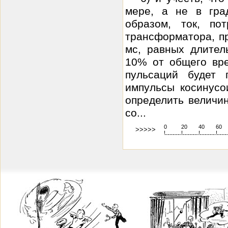
мере, а не в гра
образом, ток, по
трансформатора, пр
мс, равных длите
10% от общего вре
пульсаций будет 
импульсы косинусо
определить величи
со...
0
20
40
60
>>>>>
!
.
.
.
.
.
.
.
.
.
.
.
.
.
.
.
.
.
.
.
!
.
.
.
.
.
.
.
.
.
.
.
.
.
.
.
.
.
.
.
!
.
.
.
.
.
.
.
.
.
.
.
.
.
.
.
.
.
.
.
!
.
.
.
.
.
.
.
.
.
.
.
.
.