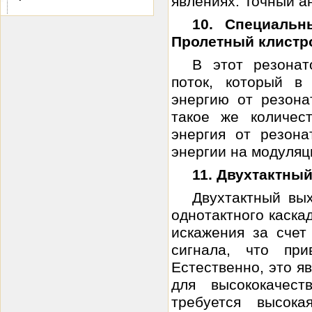
явлениях. Точный а
10. Специаль
Пролетный клистр
В этот резонат
поток, который 
энергию от резона
такое же количес
энергия от резона
энергии на модуляци
11. Двухтактны
Двухтактный вых
однотактного каска
искажения за счет
сигнала, что пр
Естественно, это я
для высококачест
требуется высока