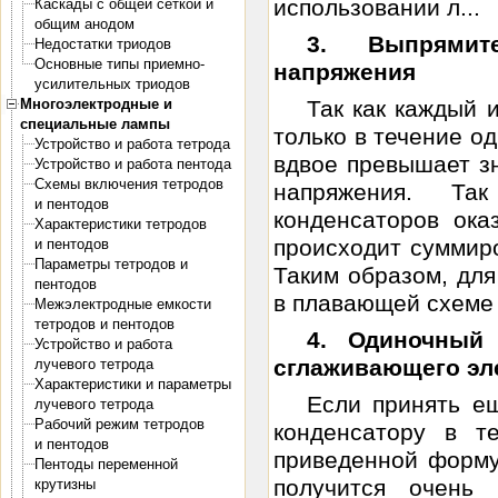
использовании л...
Каскады с общей сеткой и
общим анодом
3. Выпрямит
Недостатки триодов
Основные типы приемно-
напряжения
усилительных триодов
Многоэлектродные и
Так как каждый 
специальные лампы
только в течение о
Устройство и работа тетрода
вдвое превышает з
Устройство и работа пентода
Схемы включения тетродов
напряжения. Та
и пентодов
конденсаторов ока
Характеристики тетродов
происходит суммир
и пентодов
Параметры тетродов и
Таким образом, для
пентодов
в плавающей схеме 
Межэлектродные емкости
тетродов и пентодов
4. Одиночный
Устройство и работа
сглаживающего эл
лучевого тетрода
Характеристики и параметры
Если принять ещ
лучевого тетрода
Рабочий режим тетродов
конденсатору в т
и пентодов
приведенной формул
Пентоды переменной
получится очень
крутизны