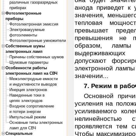
она будет значите
различных газоразрядных
анода приведет к
приборах
Фотоэлектронные
значения, меньшего
приборы
тепловая мощнос
Фотоэлектронная эмиссия
превышает преде
Электровакуумные
фотоэлементы
превышения не п
Фотоэлектронные умножители
образом, лампы
Собственные шумы
электронных ламп
выдерживающих 
Причины собственных шумов
допускают форсир
Шумовые параметры
электронной лампы
Особенности работы
электронных ламп на СВЧ
значении...
Межэлектродные емкости
и индуктивности выводов
7. Режим в рабо
Инерция электронов
Основной причи
Наведенные токи в
цепях электродов
усиления на полож
Входное сопротивление
усиливаемого кол
и потери энергии
Импульсный режим
нелинейностью 
Основные типы электронных
проявляется тем с
ламп для СВЧ
Чтобы максимизиро
Специальные