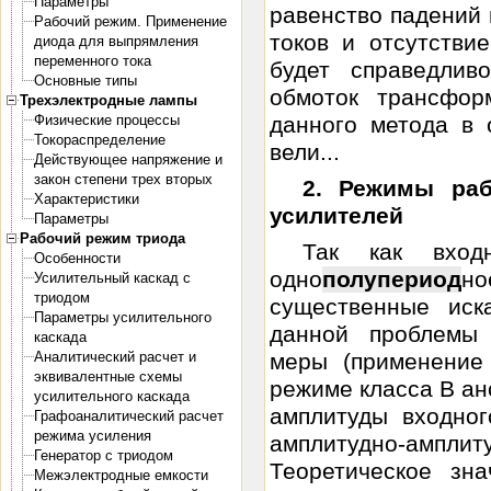
Параметры
равенство падений 
Рабочий режим. Применение
токов и отсутстви
диода для выпрямления
переменного тока
будет справедлив
Основные типы
обмоток трансфор
Трехэлектродные лампы
Физические процессы
данного метода в 
Токораспределение
вели...
Действующее напряжение и
закон степени трех вторых
2. Режимы раб
Характеристики
усилителей
Параметры
Рабочий режим триода
Так как входн
Особенности
одно
полупериод
но
Усилительный каскад с
триодом
существенные иск
Параметры усилительного
данной проблемы 
каскада
Аналитический расчет и
меры (применение 
эквивалентные схемы
режиме класса В ан
усилительного каскада
амплитуды входног
Графоаналитический расчет
режима усиления
амплитудно-ампл
Генератор с триодом
Теоретическое зн
Межэлектродные емкости