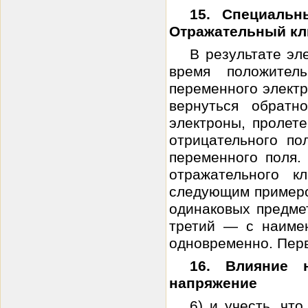
15. Специаль
Отражательный кл
В результате эл
время положител
переменного электр
вернуться обратн
электроны, пролет
отрицательного по
переменного поля.
отражательного к
следующим примером
одинаковых предме
третий — с наимен
одновременно. Перв
16. Влияние 
напряжение
6) и учесть, чт