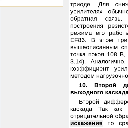
триоде. Для сни
усилителях обычн
обратная связь
построения резис
режима его работ
EF86. В этом пр
вышеописанным спо
точка покоя 108 В,
3.14). Аналогично
коэффициент усил
методом нагрузочной
10. Второй д
выходного каскад
Второй диффер
каскада Так как
отрицательной обра
искажения
по сра