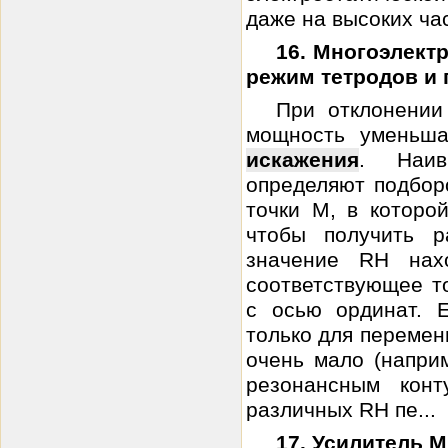
даже на высоких част
16. Многоэлект
режим тетродов и 
При отклонении
мощность уменьша
искажения
. Наив
определяют подбор
точки М, в которо
чтобы получить 
значение RH нах
соответствующее т
с осью ординат. 
только для перемен
очень мало (напри
резонансным конт
различных RH пе...
17. Усилитель Mu