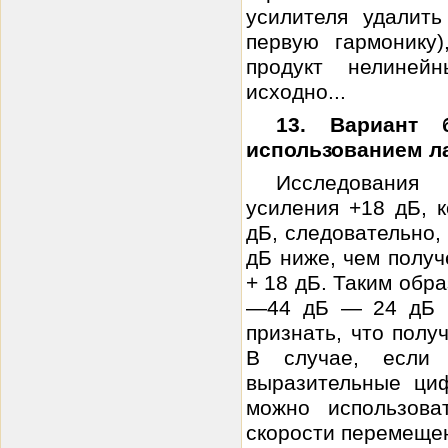
усилителя удалить
первую гармонику
продукт нелине
исходно...
13. Вариант 
использованием л
Исследования
усиления +18 дБ, 
дБ, следовательно
дБ ниже, чем получ
+ 18 дБ. Таким обр
—44 дБ — 24 дБ =
признать, что полу
В случае, если 
выразительные ци
можно использова
скорости перемещени