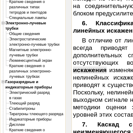
Краткие сведения о
на соединительну
различных типах
блоком предусилите
тетродов и пентодов
Специальные лампы
6. Классифик
Электронно-лучевые
трубки
линейных искажен
Общие сведения
Электростатические
В отличие от ли
электронно-лучевые трубки
всегда приводя
Магнитные электронно-
дополнительных с
лучевые трубки
Люминесцентный экран
отсутствующих 
Краткие сведения о
искажения
изменяю
различных электронно-
нелинейных искаж
лучевых трубках
Газоразрядные и
приводят к сущест
индикаторные приборы
Поскольку, нелиней
Электрический разряд
в газах
выходном сигнале 
Тлеющий разряд
методики оценки 
Стабилитроны
уровней этих состав
Тиратроны тлеющего разряда
Индикаторные приборы
7. Каскад 
Дисплеи
Краткие сведения о
неизменяющегося 