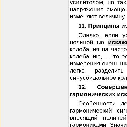
усилителем, но та
напряжения смещен
изменяют величину 
11. Принципы и
Однако, если у
нелинейные
искаж
колебания на част
колебанию, — то е
измерения очень ши
легко разделит
синусоидальное кол
12. Соверше
гармонических ис
Особенности де
гармонический си
вносящий нелин
гармониками. Значи