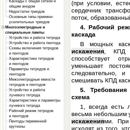
Каскады с общей сеткой и
(при условии, есте
общим анодом
сердечник трансф
Недостатки триодов
поток, образованный
Основные типы приемно-
усилительных триодов
4. Рабочий ре
Многоэлектродные и
специальные лампы
каскада
Устройство и работа тетрода
Устройство и работа пентода
В мощных каск
Схемы включения тетродов
искажения
, КПД 
и пентодов
способствует от
Характеристики тетродов
и пентодов
уменьшает посто
Параметры тетродов и
следовательно, и
пентодов
смешивать КПД каск
Межэлектродные емкости
тетродов и пентодов
5. Требования
Устройство и работа
лучевого тетрода
схема
Характеристики и параметры
лучевого тетрода
1, всегда есть 
Рабочий режим тетродов
весьма небольшим 
и пентодов
искажения
ми. При
Пентоды переменной
крутизны
исходят из того, ч