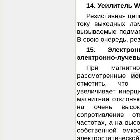
14. Усилитель W
Резистивная цеп
току выходных ла
вызываемые подмаг
В свою очередь, рез
15. Электро
электронно-лучев
При магнитн
рассмотренные
ис
отметить, что 
увеличивает инерц
магнитная отклоня
на очень высок
сопротивление о
частотах, а на выс
собственной емко
электростатическо