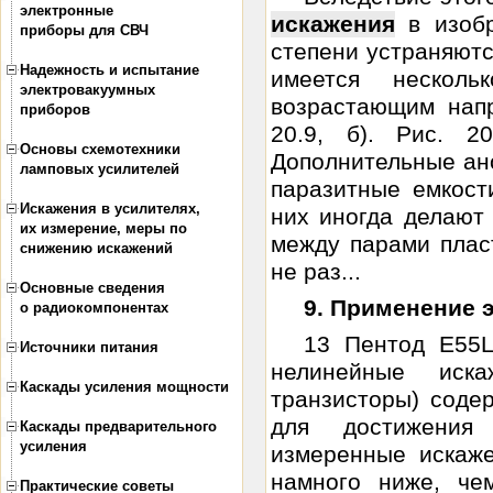
электронные
искажения
в изобр
приборы для СВЧ
степени устраняютс
Надежность и испытание
имеется нескол
электровакуумных
возрастающим нап
приборов
20.9, б). Рис. 2
Основы схемотехники
Дополнительные ан
ламповых усилителей
паразитные емкост
Искажения в усилителях,
них иногда делают
их измерение, меры по
между парами плас
снижению искажений
не раз...
Основные сведения
9. Применение 
о радиокомпонентах
13 Пентод E55L
Источники питания
нелинейные иск
Каскады усиления мощности
транзисторы) соде
для достижения 
Каскады предварительного
усиления
измеренные искаж
намного ниже, ч
Практические советы