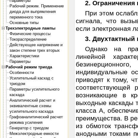
Параметры
2. Ограничения
Рабочий режим. Применение
диода для выпрямления
При этом ослабл
переменного тока
сигнала, что выз
Основные типы
если электронная л
Трехэлектродные лампы
Физические процессы
3. Двухтактный
Токораспределение
Действующее напряжение и
Однако на пра
закон степени трех вторых
линейной характ
Характеристики
Параметры
безинерционного
Рабочий режим триода
индивидуальные ос
Особенности
Усилительный каскад с
приводят к тому, ч
триодом
соответствующей 
Параметры усилительного
возникающие в кр
каскада
Аналитический расчет и
выходные каскады т
эквивалентные схемы
класса А, обеспеч
усилительного каскада
Графоаналитический расчет
преимущества. В ре
режима усиления
из обмоток трансф
Генератор с триодом
анодными токами п
Межэлектродные емкости