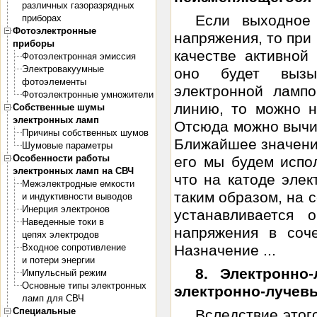
различных газоразрядных
Если выходное
приборах
Фотоэлектронные
напряжения, то при
приборы
качестве активной
Фотоэлектронная эмиссия
Электровакуумные
оно будет выз
фотоэлементы
электронной лампо
Фотоэлектронные умножители
линию, то можно н
Собственные шумы
электронных ламп
Отсюда можно вычис
Причины собственных шумов
Ближайшее значение
Шумовые параметры
Особенности работы
его мы будем испол
электронных ламп на СВЧ
что на катоде элек
Межэлектродные емкости
таким образом, на 
и индуктивности выводов
Инерция электронов
устанавливается 
Наведенные токи в
напряжения в соч
цепях электродов
Входное сопротивление
Назначение ...
и потери энергии
8. Электронно
Импульсный режим
Основные типы электронных
электронно-лучев
ламп для СВЧ
Специальные
Вследствие этог