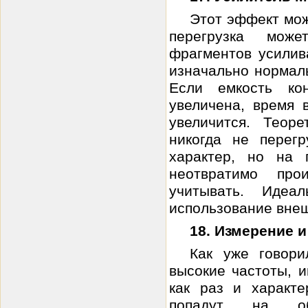
Этот эффект мож
перегрузка мо
фрагментов усилив
изначально нормал
Если емкость ко
увеличена, время 
увеличится. Теор
никогда не перег
характер, но на 
неотвратимо пр
учитывать. Иде
использование внеш
18. Измерение 
Как уже говори
высокие частоты, 
как раз и характ
попадут на обл