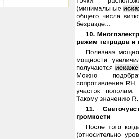
точки, располо
(минимальные
иска
общего числа витк
безразде...
10. Многоэлект
режим тетродов и 
Полезная мощно
мощности увеличи
получаются
искаже
Можно подобрат
сопротивление RH, 
участок пополам.
Такому значению R..
11. Светочув
громкости
После того ког
(относительно уро