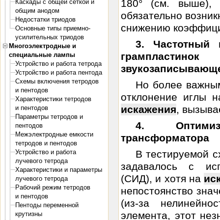
180° (см. выше),
Каскады с общей сеткой и
общим анодом
обязательно возник
Недостатки триодов
снижению коэффицие
Основные типы приемно-
усилительных триодов
3. Частотный 
Многоэлектродные и
грампластин
специальные лампы
Устройство и работа тетрода
звукозаписывающе
Устройство и работа пентода
Схемы включения тетродов
Но более важным
и пентодов
отклонение иглы н
Характеристики тетродов
искажения
, вызыва
и пентодов
Параметры тетродов и
4. Оптимиз
пентодов
Межэлектродные емкости
трансформатора
тетродов и пентодов
Устройство и работа
В тестируемой с
лучевого тетрода
задавалось с ис
Характеристики и параметры
(СИД), и хотя на
ис
лучевого тетрода
Рабочий режим тетродов
непостоянство знач
и пентодов
(из-за нелинейнос
Пентоды переменной
элемента, этот нез
крутизны