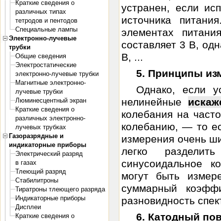
Краткие сведения о
устранен, если ис
различных типах
источника питани
тетродов и пентодов
Специальные лампы
элементах питан
Электронно-лучевые
составляет 3 В, од
трубки
В, ...
Общие сведения
Электростатические
5. Принципы из
электронно-лучевые трубки
Магнитные электронно-
Однако, если у
лучевые трубки
нелинейные
искаж
Люминесцентный экран
Краткие сведения о
колебания на част
различных электронно-
колебанию, — то е
лучевых трубках
Газоразрядные и
измерения очень ши
индикаторные приборы
легко разделит
Электрический разряд
синусоидальное к
в газах
Тлеющий разряд
могут быть измер
Стабилитроны
суммарный коэффи
Тиратроны тлеющего разряда
Индикаторные приборы
разновидность спект
Дисплеи
6. Катодный по
Краткие сведения о