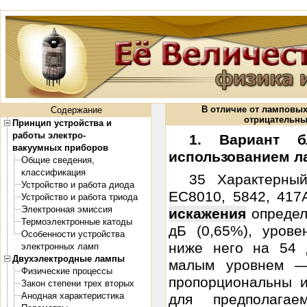
В отличие от ламповых
Содержание
отрицательны
Принцип устройства и
работы электро-
1. Вариант б
вакуумных приборов
использованием л
Общие сведения,
классификация
35 Характерны
Устройство и работа диода
ЕС8010, 5842, 417
Устройство и работа триода
Электронная эмиссия
искажения
определ
Термоэлектронные катоды
дБ (0,65%), урове
Особенности устройства
ниже него на 54 
электронных ламп
Двухэлектродные лампы
малым уровнем —
Физические процессы
пропорциональны и
Закон степени трех вторых
Анодная характеристика
для предполагае