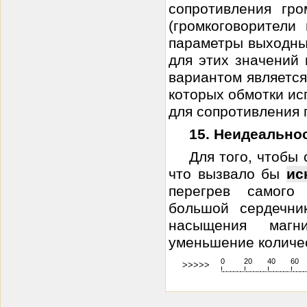
сопротивления гр
(громкоговорители
параметры выходны
для этих значений
вариантом является
которых обмотки и
для сопротивления г
15. Неидеально
Для того, чтобы
что вызвало бы
ис
перегрев самого 
большой сердечни
насыщения магни
уменьшение количес
0
20
40
60
>>>>>
!
.
.
.
.
.
.
.
.
.
.
.
.
.
.
.
.
.
.
.
!
.
.
.
.
.
.
.
.
.
.
.
.
.
.
.
.
.
.
.
!
.
.
.
.
.
.
.
.
.
.
.
.
.
.
.
.
.
.
.
!
.
.
.
.
.
.
.
.
.
.
.
.
.