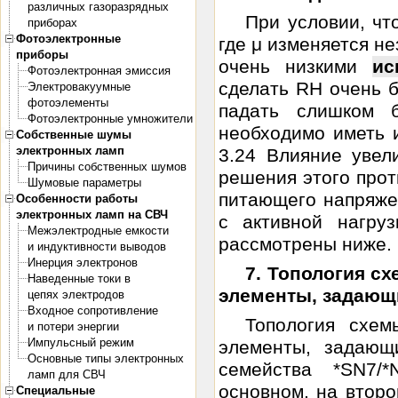
различных газоразрядных
При условии, чт
приборах
Фотоэлектронные
где μ изменяется н
приборы
очень низкими
ис
Фотоэлектронная эмиссия
сделать RH очень б
Электровакуумные
фотоэлементы
падать слишком 
Фотоэлектронные умножители
необходимо иметь и
Собственные шумы
электронных ламп
3.24 Влияние увел
Причины собственных шумов
решения этого про
Шумовые параметры
питающего напряже
Особенности работы
электронных ламп на СВЧ
с активной нагру
Межэлектродные емкости
рассмотрены ниже. .
и индуктивности выводов
Инерция электронов
7. Топология сх
Наведенные токи в
элементы, задающ
цепях электродов
Входное сопротивление
Топология схем
и потери энергии
Импульсный режим
элементы, задающ
Основные типы электронных
семейства *SN7/
ламп для СВЧ
основном, на второ
Специальные