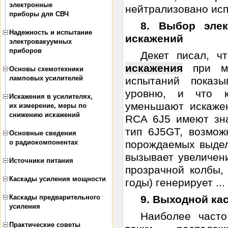
электронные
нейтрализовано исп
приборы для СВЧ
8. Выбор эле
Надежность и испытание
искажений
электровакуумных
приборов
Декет писал, ч
искажения
при ма
Основы схемотехники
ламповых усилителей
испытаний показы
уровню, и что к
Искажения в усилителях,
уменьшают искаже
их измерение, меры по
снижению искажений
RCA 6J5 имеют зна
тип 6J5GT, возмож
Основные сведения
о радиокомпонентах
порождаемых выдел
вызывает увеличени
Источники питания
прозрачной колбы,
Каскады усиления мощности
годы) генерирует ...
Каскады предварительного
9. Выходной ка
усиления
Наиболее часто
Практические советы