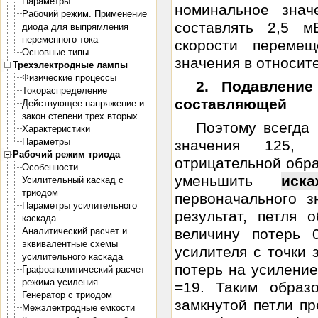
Параметры
номинальное знач
Рабочий режим. Применение
составлять 2,5 м
диода для выпрямления
переменного тока
скорости переме
Основные типы
значения в относите
Трехэлектродные лампы
Физические процессы
2. Подавление
Токораспределение
составляющей
Действующее напряжение и
закон степени трех вторых
Поэтому всегда
Характеристики
Параметры
значения 125, 
Рабочий режим триода
отрицательной обра
Особенности
уменьшить
иска
Усилительный каскад с
триодом
первоначального з
Параметры усилительного
результат, петля 
каскада
Аналитический расчет и
величину потерь 
эквивалентные схемы
усилителя с точки 
усилительного каскада
потерь на усиление
Графоаналитический расчет
режима усиления
=19. Таким образ
Генератор с триодом
замкнутой петли п
Межэлектродные емкости