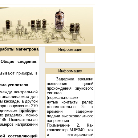
 работы магнетрона
Информация
 Общие сведения,
Информация
азывают приборы, в
Задержка времени
включения цепей
ема усилителя
прохождения звукового
 между центральной
сигнала
станавливаемых для
(нормально-замк-
м каскаде, а другой
нутые контакты реле):
ора напряжения 270
дополнительно 2с к
одниковом
прибор
е-
времени задержки
их разделах, можно
подачи высоковольтного
7.45 Окончательная
напряжения.
замеров напряжений
Примечание 2. Как
транзистор MJE340, так
и интегральный
ной составляющей