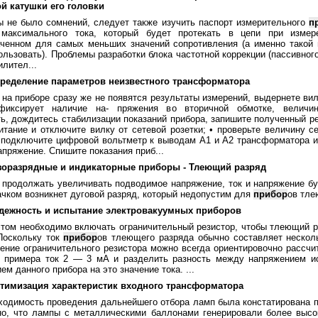
й катушки его головки
ы не было сомнений, следует также изучить паспорт измерительного
п
 максимального тока, который будет протекать в цепи при измер
аченном для самых меньших значений сопротивления (а именно такой
ользовать). Проблемы разработки блока частотной коррекции (пассивног
илител...
пределение параметров неизвестного трансформатора
 на приборе сразу же не появятся результаты измерений, выдернете вил
иксирует наличие на- пряжения во вторичной обмотке, величин
ь, дождитесь стабилизации показаний прибора, запишите полученный р
итание и отключите вилку от сетевой розетки; • проверьте величину с
 подключите цифровой вольтметр к выводам А1 и А2 трансформатора и
апряжение. Спишите показания приб...
азоразрядные и индикаторные приборы - Тлеющий разряд
 продолжать увеличивать подводимое напряжение, ток и напряжение бу
ачком возникнет дуговой разряд, который недопустим для
прибор
ов тле
адежность и испытание электровакуумных приборов
этом необходимо включать ограничительный резистор, чтобы тлеющий р
Поскольку ток
прибор
ов тлеющего разряда обычно составляет нескол
ение ограничительного резистора можно всегда ориентировочно рассчи
я примера ток 2 — 3 мА и разделить разность между напряжением и
ем данного прибора на это значение тока. ...
птимизация характеристик входного трансформатора
ходимость проведения дальнейшего отбора ламп была констатирована п
но, что лампы с металлическими баллонами генерировали более выс