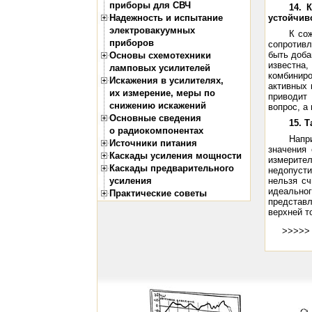
приборы для СВЧ
14. 
Надежность и испытание
устойчив
электровакуумных
К со
приборов
сопротив
быть доба
Основы схемотехники
известна
ламповых усилителей
комбинир
Искажения в усилителях,
активных 
их измерение, меры по
приводит
снижению искажений
вопрос, а
Основные сведения
15. 
о радиокомпонентах
Напр
Источники питания
значения 
Каскады усиления мощности
измерите
Каскады предварительного
недопусти
усиления
нельзя сч
идеально
Практические советы
представ
верхней то
>>>>