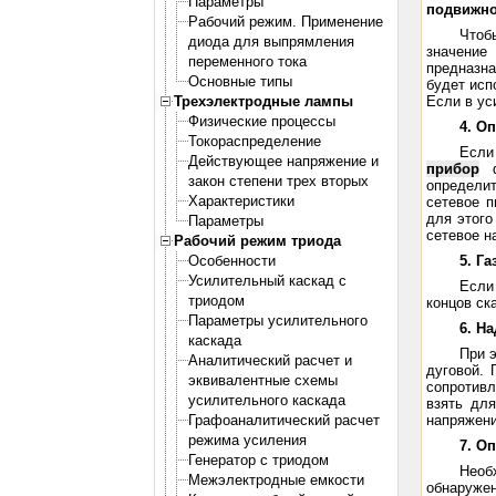
Параметры
подвижно
Рабочий режим. Применение
Чтоб
диода для выпрямления
значение
переменного тока
предназн
Основные типы
будет исп
Трехэлектродные лампы
Если в ус
Физические процессы
4. О
Токораспределение
Если
Действующее напряжение и
прибор
ф
закон степени трех вторых
определит
Характеристики
сетевое п
для этого
Параметры
сетевое н
Рабочий режим триода
Особенности
5. Г
Усилительный каскад с
Если
триодом
концов ск
Параметры усилительного
6. Н
каскада
При 
Аналитический расчет и
дуговой. 
эквивалентные схемы
сопротивл
усилительного каскада
взять дл
Графоаналитический расчет
напряжени
режима усиления
7. О
Генератор с триодом
Необ
Межэлектродные емкости
обнаруже