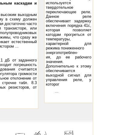
используется
льным каскадам и
твердотельное
переключающее реле.
и высоким выходным
Данное реле
ому в схему должен
обеспечивает задержку
ая достаточно часто
включения порядка 41с,
 транзисторе, или
которая позволяет
полупроводниковых
катодам прогреться от
жимы, что сразу же
температуры,
икает естественный
характерной для
стором ...
режима пониженного
энергопотреблен-
ия, до ее рабочего
1 дБ от заданного
значения.
входит погрешность
Дополнительно к этому
дования считается
обеспечивается
егулятора громкости
выходной сигнал для
ьное отклонение от
управления реле, у
строчке табл. 8.3
которог
ых резисторов, от
...