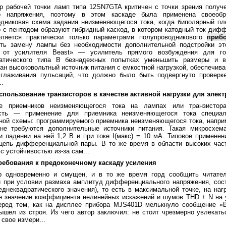
р рабочей точки ламп типа 12SN7GTA критичен с точки зрения получ
о напряжения, поэтому в этом каскаде была применена своеоб
дниковая схема задания неизменяющегося тока, когда биполярный пл
 с пентодом образуют гибридный каскод, в котором катодный ток диф
еляется практически только параметрами полупроводникового
приб
ить замену лампы без необходимости дополнительной подстройки это
 от усилителя Beast» — усилитель прямого возбуждения для го
татического типа В безнадежных попытках уменьшить размеры и 
ан высоковольтный источник питания с емкостной нагрузкой, обеспечи
сглаживания пульсаций, что должно было быть подвергнуто проверк
..
Использование транзисторов в качестве активной нагрузки для элек
е приемников неизменяющегося тока на лампах или транзистора
сть — применение для приемника неизменяющегося тока специал
ной схемы: программируемого приемника неизменяющегося тока, напри
не требуются дополнительные источники питания. Такая микросхем
и падении на ней 1,2 В и при токе I(макс) = 10 мА. Типовое примене
цепь дифференциальной пары. В то же время в области высоких част
с устойчивостью из-за сам...
Требования к предоконечному каскаду усиления
р одновременно и смущен, и в то же время горд сообщить читател
й при условии размаха амплитуд дифференциального напряжения, со
еднеквадратического значения), то есть в максимальной точке, на на
 значение коэффициента нелинейных искажений и шумов THD + N на у
перед тем, как на дисплее прибора MJS401D мелькнуло сообщение «
шел из строя. Из чего автор заключил: не стоит чрезмерно увлекать
 свое измери...