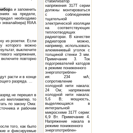
стабилизатор
напряжения 317Т серии
рибор
а и запомнить
должны монтироваться
ениях на пределе,
с соблюдением
 предел необходимо
тщательной
о эквалайзера) RIAA
электрической изоляции
на соответствующих
теплоотводящих
радиаторах. В качестве
ку из розетки. Если
радиаторов можно,
у которого можно
например, использовать
езультат, выключите
алюминиевый уголок с
етевого напряжения,
толщиной стенки 3 мм.
 включите повторно
Примечание 3. Ток
подогревателей катодов
в режиме пониженного
энергопотреблен-
дут расти и в конце
ия: 234 мА;
ющего разряда. ...
сопротивление
холодной нити накала:
24 Ом; напряжение
холодной нити накала:
азряд не перешел в
5,6 В; мощность,
ько миллиампер, то
выделяющаяся в
тать по закону Ома:
интегральной
сточника и рабочим
микросхеме 317Т серии:
6,9 Вт. Примечание 4.
Напряжение накала в
режиме пониженного
осле того, как было
энергопотреблен-
окие и фиксируемые