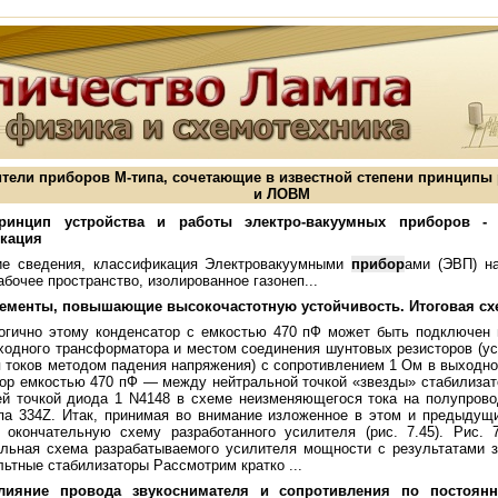
тели приборов М-типа, сочетающие в известной степени принципы
и ЛОВМ
ринцип устройства и работы электро-вакуумных приборов -
кация
е сведения, классификация Электровакуумными
прибор
ами (ЭВП) н
абочее пространство, изолированное газонеп...
лементы, повышающие высокочастотную устойчивость. Итоговая сх
огично этому конденсатор с емкостью 470 пФ может быть подключен
ходного трансформатора и местом соединения шунтовых резисторов (у
 токов методом падения напряжения) с сопротивлением 1 Ом в выходно
ор емкостью 470 пФ — между нейтральной точкой «звезды» стабилизат
ей точкой диода 1 N4148 в схеме неизменяющегося тока на полупров
па 334Z. Итак, принимая во внимание изложенное в этом и предыдущ
 окончательную схему разработанного усилителя (рис. 7.45). Рис. 
альная схема разрабатываемого усилителя мощности с результатами 
ьтные стабилизаторы Рассмотрим кратко ...
лияние провода звукоснимателя и сопротивления по постоян