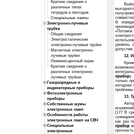
Краткие сведения о
Выбо
различных типах
выходног
тетродов и пентодов
полупрово
совместно
Специальные лампы
Ik опред
Электронно-лучевые
производ
трубки
«Потомок
Общие сведения
электрос
Электростатические
использов
уровень 
электронно-лучевые трубки
допустим.
Магнитные электронно-
лучевые трубки
12. 
Люминесцентный экран
Кром
Краткие сведения о
возможно
различных электронно-
интеграль
прибор
у 
лучевых трубках
только пр
Газоразрядные и
катодная 
индикаторные приборы
проблемы 
Фотоэлектронные
13. 
приборы
Авто
Собственные шумы
искажени
электронных ламп
(177 В ср
Особенности работы
суммарное
электронных ламп на СВЧ
как раз 
Специальные
прибор
вы
прочность
электронные