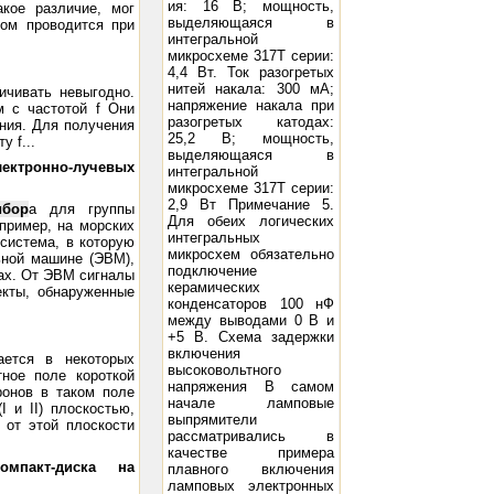
ия: 16 В; мощность,
кое различие, мог
выделяющаяся в
ном проводится при
интегральной
.
микросхеме 317Т серии:
4,4 Вт. Ток разогретых
нитей накала: 300 мА;
ичивать невыгодно.
напряжение накала при
м с частотой f Они
разогретых катодах:
ния. Для получения
25,2 В; мощность,
 f...
выделяющаяся в
ектронно-лучевых
интегральной
микросхеме 317Т серии:
2,9 Вт Примечание 5.
ибор
а для группы
Для обеих логических
пример, на морских
интегральных
 система, в которую
микросхем обязательно
ьной машине (ЭВМ),
подключение
ах. От ЭВМ сигналы
керамических
екты, обнаруженные
конденсаторов 100 нФ
между выводами 0 В и
+5 В. Схема задержки
включения
ается в некоторых
высоковольтного
ное поле короткой
напряжения В самом
ронов в таком поле
начале ламповые
 и II) плоскостью,
выпрямители
 от этой плоскости
рассматривались в
качестве примера
мпакт-диска на
плавного включения
ламповых электронных