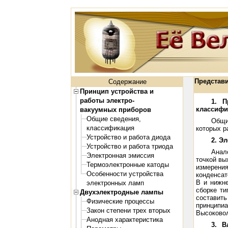
Представи
Содержание
Принцип устройства и
работы электро-
1. П
классифи
вакуумных приборов
Общие сведения,
Общи
классификация
которых р
Устройство и работа диода
2. Э
Устройство и работа триода
Анал
Электронная эмиссия
точкой вы
Термоэлектронные катоды
измерения
Особенности устройства
конденсат
В и нижн
электронных ламп
сборке ти
Двухэлектродные лампы
составить
Физические процессы
принципи
Закон степени трех вторых
Высоковол
Анодная характеристика
3. В