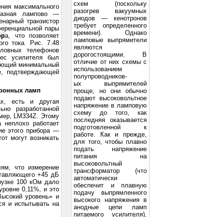
схем (поскольку
ения максимального
разогрев вакуумных
разная лампово —
диодов — кенотронов
енарный транзистор
требует определенного
ференциальной пары
времени). Однако
ор
а, что позволяет
ламповые выпрямители
го тока. Рис. 7.48
являются
ловных телефонов
дорогостоящими. В
вес усилителя был
отличие от них схемы с
вающий минимальный
использованием
е, подтверждающей
полупроводников-
ых выпрямителей
тронных ламп
проще, но они обычно
подают высоковольтное
х, есть и другая
напряжение в ламповую
ьно разработанной
схему до того, как
мер, LM334Z. Этому
последняя оказывается
а неплохо работает
подготовленной к
ние этого прибора —
работе. Как и прежде,
от могут возникать
для того, чтобы плавно
подать напряжение
питания на
высоковольтный
ям, что измерение
трансформатор (что
ставляющего +45 дБ
автоматически
грузке 100 кОм дало
обеспечит и плавную
ровне 0,11%, и это
подачу выпрямленного
Высокий уровень» и
высокого напряжения в
ся и испытывать на
анодные цепи ламп
питаемого усилителя),