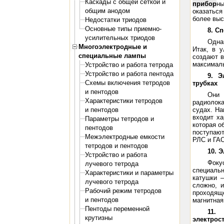
Каскады с общей сеткой и
прибор
ны
общим анодом
оказатьс
более выс
Недостатки триодов
Основные типы приемно-
8. С
усилительных триодов
Одна
Многоэлектродные и
Итак, в 
специальные лампы
создают в
максималь
Устройство и работа тетрода
Устройство и работа пентода
9. Э
Схемы включения тетродов
трубках
и пентодов
Они 
Характеристики тетродов
радиолока
и пентодов
судах. На
входит х
Параметры тетродов и
которая о
пентодов
поступаю
Межэлектродные емкости
РЛС и ГАС
тетродов и пентодов
10. 
Устройство и работа
Фоку
лучевого тетрода
специаль
Характеристики и параметры
катушки —
лучевого тетрода
сложно, и
Рабочий режим тетродов
проходящ
и пентодов
магнитная
Пентоды переменной
11.
крутизны
электрос