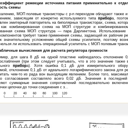
Коэффициент режекции источника питания применительно к отде
ость схемы
жалению, МОП полевые транзисторы с р-n переходом обладают также 
лением, зависящим от конкретно используемого типа
прибор
а, поэт
влен эмитерный повторитель на биполярных транзисторах, схема, котор
, как комбинированная схема на МОП структуре и комбинированном
ованная схема МОП структура — пара Дарлингтона. Использование 
компонентов требует также применения схемы, задающей их рабочие ре
 к значительному усложнению общей схемы усилителя, поэтому возн
 нельзя ли использовать операционный усилитель с МОП полевым транзи
Табличные вычисления для расчета регулятора громкости
имер, для шага 8 дБ на одной пластине наблюдалось отклонение 0,
ослабления (при этом следует учитывать, что в это значение также 
льного
прибор
а). Хотя ошибка 0,1 дБ для измерительного обору
мой, отклонение 0,1 дБ от идеального логарифмического закона для р
итать чем-то из рада вон выходящим явлением. Более того, максимал
го согласования составляло всего 0,02 дБ. Значения в последней 
ляют суммарные значения сопротивлений последовательно включенн
чки цепочки до точки соединения с з...
0
20
40
60
80
100
120
>
!
.
.
.
.
.
.
.
.
.
.
.
.
.
.
.
.
.
.
.
!
.
.
.
.
.
.
.
.
.
.
.
.
.
.
.
.
.
.
.
!
.
.
.
.
.
.
.
.
.
.
.
.
.
.
.
.
.
.
.
!
.
.
.
.
.
.
.
.
.
.
.
.
.
.
.
.
.
.
.
!
.
.
.
.
.
.
.
.
.
.
.
.
.
.
.
.
.
.
.
!
.
.
.
.
.
.
.
.
.
.
.
.
.
.
.
.
.
.
.
!
.
.
.
.
.
.
.
.
.
.
.
.
.
.
.
.
.
.
.