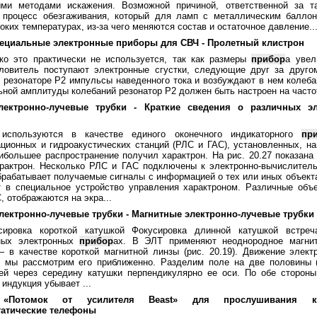
ми методами искажения. Возможной причиной, ответственной за та
я процесс обезгаживания, который для ламп с металлическим балло
оких температурах, из-за чего меняются состав и остаточное давление..
пециальные электронные приборы для СВЧ - Пролетный клистрон
ко это практически не используется, так как размеры
прибор
а увел
уловитель поступают электронные сгустки, следующие друг за друго
 резонаторе Р2 импульсы наведенного тока и возбуждают в нем колеба
ной амплитуды колебаний резонатор Р2 должен быть настроен на частоту
лектронно-лучевые трубки - Краткие сведения о различных эл
используются в качестве единого оконечного индикаторного
пр
ционных и гидроакустических станций (РЛС и ГАС), установленных, на
ибольшее распространение получил характрон. На рис. 20.27 показана
арактрон. Несколько РЛС и ГАС подключены к электронно-вычислител
брабатывает получаемые сигналы с информацией о тех или иных объект
т в специальное устройство управления характроном. Различные объ
, отображаются на экра...
Электронно-лучевые трубки - Магнитные электронно-лучевые трубки
сировка короткой катушкой Фокусировка длинной катушкой встреч
ных электронных
прибор
ах. В ЭЛТ применяют неоднородное магнит
 в качестве короткой магнитной линзы (рис. 20.19). Движение элект
 мы рассмотрим его приближенно. Разделим поле на две половины (I
ей через середину катушки перпендикулярно ее оси. По обе стороны
 индукция убывает ...
 «Потомок от усилителя Beast» для прослушивания ко
татические телефоны