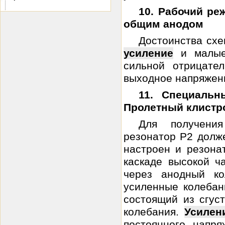
10. Рабочий ре
общим анодом
Достоинства схе
усиление
и малые 
сильной отрицате
выходное напряжени
11. Специаль
Пролетный клистр
Для получения
резонатор Р2 долже
настроен и резона
каскаде высокой ч
через анодный к
усиленные колебани
состоящий из сгус
колебания.
Усилен
постоянного напр