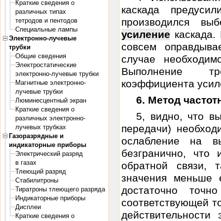
Краткие сведения о
каскада предуси
различных типах
производился вы
тетродов и пентодов
Специальные лампы
усиление
каскада. 
Электронно-лучевые
совсем оправдыва
трубки
Общие сведения
случае необходимо
Электростатические
Выполнение тр
электронно-лучевые трубки
коэффициента усиле
Магнитные электронно-
лучевые трубки
6. Метод частот
Люминесцентный экран
Краткие сведения о
5, видно, что в
различных электронно-
передачи) необходи
лучевых трубках
Газоразрядные и
ослабление на в
индикаторные приборы
безгранично, что 
Электрический разряд
в газах
обратной связи, 
Тлеющий разряд
значения меньше 
Стабилитроны
достаточно точн
Тиратроны тлеющего разряда
Индикаторные приборы
соответствующей то
Дисплеи
действительности 
Краткие сведения о