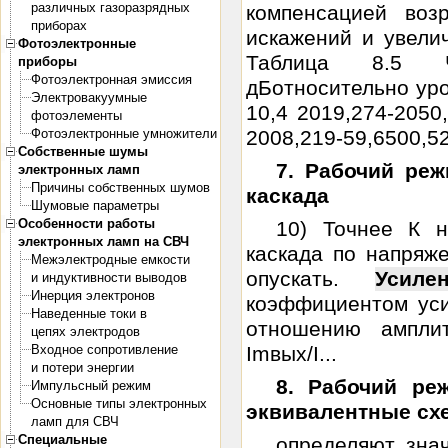
различных газоразрядных
компенсацией воз
приборах
искажений и увелич
Фотоэлектронные
Таблица 8.5 Ча
приборы
Фотоэлектронная эмиссия
дБотносительно уро
Электровакуумные
10,4 2019,274-2050
фотоэлементы
Фотоэлектронные умножители
2008,219-59,6500,52
Собственные шумы
7. Рабочий ре
электронных ламп
Причины собственных шумов
каскада
Шумовые параметры
Особенности работы
10) Точнее К 
электронных ламп на СВЧ
каскада по напряж
Межэлектродные емкости
опускать.
Усиле
и индуктивности выводов
Инерция электронов
коэффициентом уси
Наведенные токи в
отношению ампли
цепях электродов
Входное сопротивление
Imвых/I...
и потери энергии
8. Рабочий ре
Импульсный режим
Основные типы электронных
эквивалентные сх
ламп для СВЧ
Специальные
определяют зна