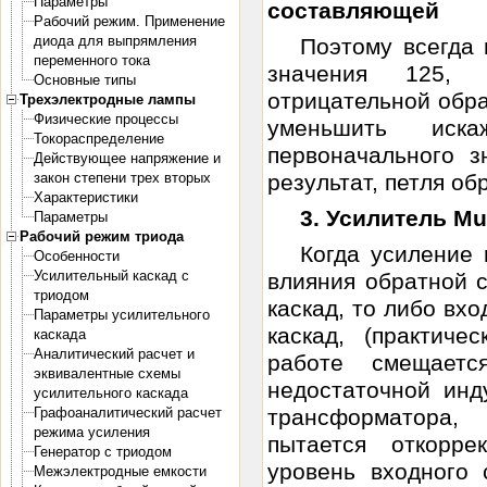
Параметры
составляющей
Рабочий режим. Применение
диода для выпрямления
Поэтому всегда
переменного тока
значения 125, 
Основные типы
отрицательной обра
Трехэлектродные лампы
Физические процессы
уменьшить иск
Токораспределение
первоначального з
Действующее напряжение и
закон степени трех вторых
результат, петля обр
Характеристики
3. Усилитель Mul
Параметры
Рабочий режим триода
Когда усиление 
Особенности
Усилительный каскад с
влияния обратной с
триодом
каскад, то либо вх
Параметры усилительного
каскад, (практиче
каскада
Аналитический расчет и
работе смещает
эквивалентные схемы
недостаточной инд
усилительного каскада
Графоаналитический расчет
трансформатора,
режима усиления
пытается откорре
Генератор с триодом
уровень входного 
Межэлектродные емкости