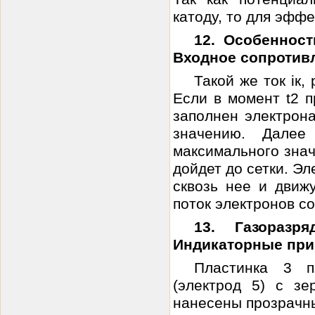
катоду, то для эффе
12. Особеннос
Входное сопротивл
Такой же ток iк,
Если в момент t2 
заполнен электрона
значению. Далее
максимального знач
дойдет до сетки. Эл
сквозь нее и движ
поток электронов со
13. Газораз
Индикаторные пр
Пластинка 3 
(электрод 5) с зе
нанесены прозрачные