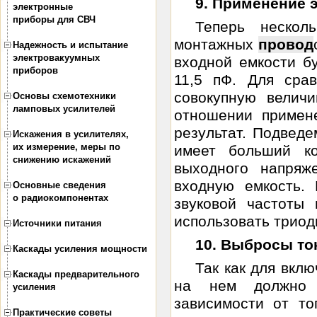
9. Применение 
электронные
приборы для СВЧ
Теперь нескол
монтажных
провод
Надежность и испытание
электровакуумных
входной емкости б
приборов
11,5 пФ. Для сра
совокупную велич
Основы схемотехники
ламповых усилителей
отношении примен
результат. Подвед
Искажения в усилителях,
их измерение, меры по
имеет больший к
снижению искажений
выходного напряж
входную емкость.
Основные сведения
о радиокомпонентах
звуковой частоты 
использовать триоды
Источники питания
10. Выбросы т
Каскады усиления мощности
Так как для вкл
Каскады предварительного
на нем должно 
усиления
зависимости от то
Практические советы