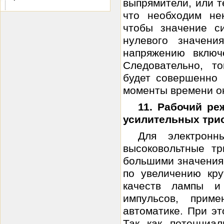
выпрямители, или т
что необходим не
чтобы значение с
нулевого значен
напряжению включ
Следовательно, т
будет совершенно 
моменты времени он
11. Рабочий р
усилительных три
Для электронн
высоковольтные т
большими значения
по увеличению кр
качеств лампы и
импульсов, приме
автоматике. При э
Так как потенциа