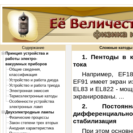
Содержание
Сложные катоды
Принцип устройства и
1. Пентоды в 
работы электро-
тока
вакуумных приборов
Общие сведения,
Например, EF18
классификация
Устройство и работа диода
EF91 имеет экран 
Устройство и работа триода
EL83 и EL822 - мо
Электронная эмиссия
экранированы. ...
Термоэлектронные катоды
Особенности устройства
2. Постоян
электронных ламп
Двухэлектродные лампы
дифференциал
Физические процессы
стабилизация
Закон степени трех вторых
Анодная характеристика
При этом основн