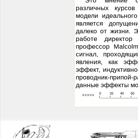
Это мнение о
различных курсов
модели идеальног
является допущен
далеко от жизни. 
работе директор 
профессор Malcolm
сигнал, проходящ
явления, как эфф
эффект, индуктивно
проводник-припой-
данные эффекты мог
0
20
40
60
>>>>>
!
.
.
.
.
.
.
.
.
.
.
.
.
.
.
.
.
.
.
.
!
.
.
.
.
.
.
.
.
.
.
.
.
.
.
.
.
.
.
.
!
.
.
.
.
.
.
.
.
.
.
.
.
.
.
.
.
.
.
.
!
.
.
.
.
.
.
.
.
.
.
.
.
.