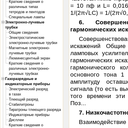
Краткие сведения о
= 10 пф и L= 0,016
различных типах
1/(2π√LC) = 1/(2π√0,
тетродов и пентодов
Специальные лампы
6. Совершен
Электронно-лучевые
трубки
гармонических ис
Общие сведения
Электростатические
Совершенствова
электронно-лучевые трубки
искажений Общие
Магнитные электронно-
ламповых усилител
лучевые трубки
Люминесцентный экран
гармонических иск
Краткие сведения о
гармонического к
различных электронно-
основного тона 1
лучевых трубках
Газоразрядные и
амплитуду оставш
индикаторные приборы
сигнала (то есть в
Электрический разряд
в газах
того времени эти
Тлеющий разряд
Поз...
Стабилитроны
Тиратроны тлеющего разряда
7. Низкочастот
Индикаторные приборы
Дисплеи
Взаимодейст
Краткие сведения о