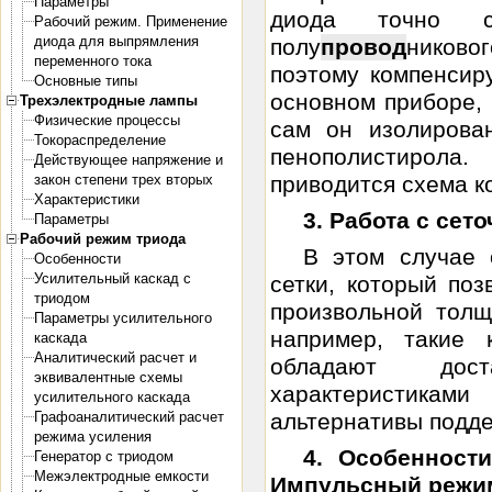
Параметры
диода точно со
Рабочий режим. Применение
диода для выпрямления
полу
провод
никово
переменного тока
поэтому компенсир
Основные типы
основном приборе, 
Трехэлектродные лампы
Физические процессы
сам он изолирова
Токораспределение
пенополистирола.
Действующее напряжение и
закон степени трех вторых
приводится схема к
Характеристики
3. Работа с се
Параметры
Рабочий режим триода
В этом случае 
Особенности
Усилительный каскад с
сетки, который по
триодом
произвольной тол
Параметры усилительного
например, такие 
каскада
Аналитический расчет и
обладают дост
эквивалентные схемы
характеристикам
усилительного каскада
Графоаналитический расчет
альтернативы подде
режима усиления
4. Особенност
Генератор с триодом
Межэлектродные емкости
Импульсный режи