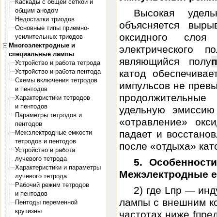
Каскады с общей сеткой и
общим анодом
Высокая удел
Недостатки триодов
объясняется выры
Основные типы приемно-
оксидного слоя
усилительных триодов
Многоэлектродные и
электрического п
специальные лампы
являющийся полу
Устройство и работа тетрода
Устройство и работа пентода
катод обеспечивае
Схемы включения тетродов
импульсов не прев
и пентодов
продолжительные
Характеристики тетродов
и пентодов
удельную эмиссию
Параметры тетродов и
«отравление» окс
пентодов
падает и восстано
Межэлектродные емкости
тетродов и пентодов
после «отдыха» кат
Устройство и работа
лучевого тетрода
5. Особенност
Характеристики и параметры
Межэлектродные е
лучевого тетрода
Рабочий режим тетродов
2) где Lпр — ин
и пентодов
лампы с внешним к
Пентоды переменной
крутизны
чаcтотах ниже fпре