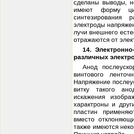
сделаны выводы, н
имеют форму ци
синтезирования 
электроды напряжен
лучи внешнего есте
отражаются от элект
14. Электронно
различных электр
Анод послеуск
винтового ленточ
Напряжение послеус
витку такого ан
искажения изобра
характроны и друг
пластин применяю
вместо отклоняющ
также имеются неко