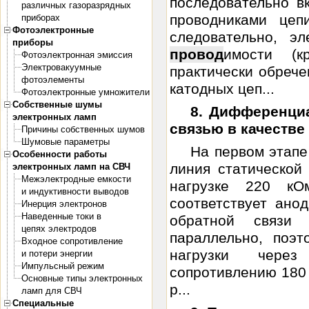
последовательно в
различных газоразрядных
проводниками цеп
приборах
Фотоэлектронные
следовательно, э
приборы
провод
имости (к
Фотоэлектронная эмиссия
Электровакуумные
практически обрече
фотоэлементы
катодных цеп...
Фотоэлектронные умножители
Собственные шумы
8. Дифференци
электронных ламп
связью в качестве
Причины собственных шумов
Шумовые параметры
На первом этапе
Особенности работы
линия статической 
электронных ламп на СВЧ
Межэлектродные емкости
нагрузке 220 кОм
и индуктивности выводов
соответствует ано
Инерция электронов
Наведенные токи в
обратной связи
цепях электродов
параллельно, поэ
Входное сопротивление
нагрузки через
и потери энергии
Импульсный режим
сопротивлению 180 
Основные типы электронных
р...
ламп для СВЧ
Специальные