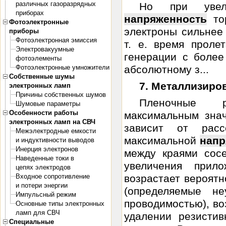
различных газоразрядных
Но при увел
приборах
напряженность
тор
Фотоэлектронные
электроны сильнее
приборы
Фотоэлектронная эмиссия
т. е. время проле
Электровакуумные
генерации с боле
фотоэлементы
Фотоэлектронные умножители
абсолютному з...
Собственные шумы
7. Металлизиро
электронных ламп
Причины собственных шумов
Пленочные р
Шумовые параметры
Особенности работы
максимальным знач
электронных ламп на СВЧ
зависит от расс
Межэлектродные емкости
максимальной
напр
и индуктивности выводов
Инерция электронов
между краями сос
Наведенные токи в
увеличения прил
цепях электродов
Входное сопротивление
возрастает вероятн
и потери энергии
(определяемые не
Импульсный режим
проводимостью), во
Основные типы электронных
ламп для СВЧ
удалении резистив
Специальные