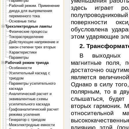
уменьшения работы
Параметры
Рабочий режим. Применение
здесь играет р
диода для выпрямления
полупроводнико
переменного тока
поверхности окс
Основные типы
Трехэлектродные лампы
обусловлена удара
Физические процессы
этом ударяющие эле
Токораспределение
Действующее напряжение и
2. Трансформат
закон степени трех вторых
Характеристики
В выходных т
Параметры
магнитные поля, 
Рабочий режим триода
Особенности
достаточно ощутимо
Усилительный каскад с
является величино
триодом
Однако в силу того
Параметры усилительного
каскада
полярным, то в дву
Аналитический расчет и
слышаться, будет
эквивалентные схемы
усилительного каскада
вторых гармоник. 
Графоаналитический расчет
относительной м
режима усиления
высококачествен
Генератор с триодом
Межэлектродные емкости
влиянию этой (поч