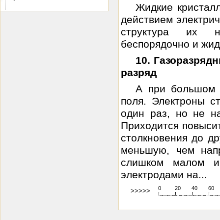
Жидкие кристалл
действием электри
структура их н
беспорядочно и жидк
10. Газоразряд
разряд
А при большом 
поля. Электроны с
один раз, но не н
Приходится повысит
столкновения до др
меньшую, чем нап
слишком малом и
электродами на...
0
20
40
60
>>>>>
!
.
.
.
.
.
.
.
.
.
.
.
.
.
.
.
.
.
.
.
!
.
.
.
.
.
.
.
.
.
.
.
.
.
.
.
.
.
.
.
!
.
.
.
.
.
.
.
.
.
.
.
.
.
.
.
.
.
.
.
!
.
.
.
.
.
.
.
.
.
.
.
.
.