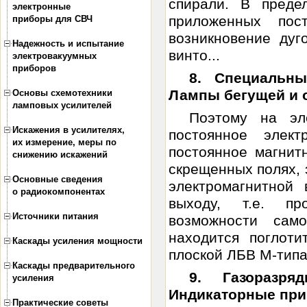
спирали. В преде
электронные
приложенных пос
приборы для СВЧ
возникновение дуг
Надежность и испытание
винто...
электровакуумных
приборов
8. Специальн
Лампы бегущей и 
Основы схемотехники
ламповых усилителей
Поэтому на эл
Искажения в усилителях,
постоянное элек
их измерение, меры по
постоянное магнит
снижению искажений
скрещенных полях, 
Основные сведения
электромагнитной
о радиокомпонентах
выходу, т.е. пр
Источники питания
возможности сам
находится поглоти
Каскады усиления мощности
плоской ЛБВ М-типа
Каскады предварительного
9. Газоразр
усиления
Индикаторные пр
Практические советы