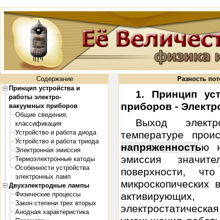
Содержание
Разность по
Принцип устройства и
1. Принцип ус
работы электро-
приборов - Электр
вакуумных приборов
Общие сведения,
Выход электр
классификация
Устройство и работа диода
температуре прои
Устройство и работа триода
напряженность
ю н
Электронная эмиссия
эмиссия значит
Термоэлектронные катоды
Особенности устройства
поверхности, чт
электронных ламп
микроскопических 
Двухэлектродные лампы
Физические процессы
активирующих,
Закон степени трех вторых
электростатическ
Анодная характеристика