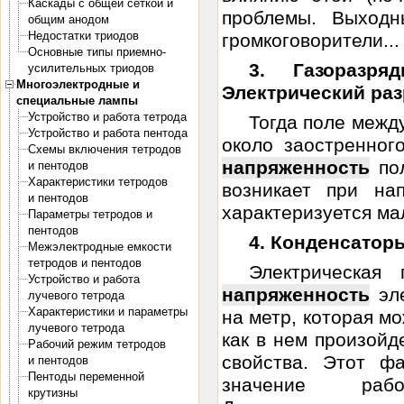
Каскады с общей сеткой и
проблемы. Выходн
общим анодом
Недостатки триодов
громкоговорители...
Основные типы приемно-
3. Газоразр
усилительных триодов
Многоэлектродные и
Электрический раз
специальные лампы
Устройство и работа тетрода
Тогда поле межд
Устройство и работа пентода
около заостренног
Схемы включения тетродов
напряженность
пол
и пентодов
Характеристики тетродов
возникает при на
и пентодов
характеризуется ма
Параметры тетродов и
пентодов
4. Конденсатор
Межэлектродные емкости
тетродов и пентодов
Электрическая 
Устройство и работа
напряженность
эле
лучевого тетрода
Характеристики и параметры
на метр, которая мо
лучевого тетрода
как в нем произойд
Рабочий режим тетродов
свойства. Этот ф
и пентодов
Пентоды переменной
значение рабо
крутизны