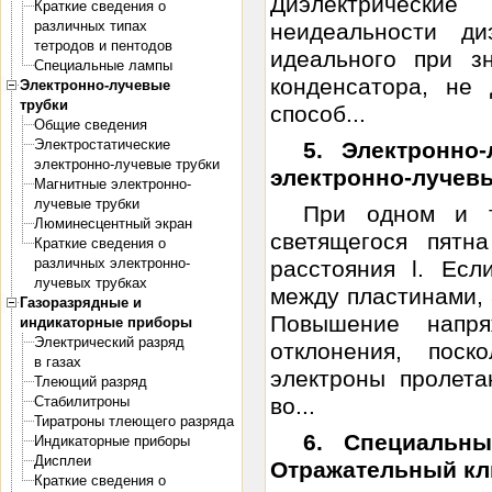
Диэлектрически
Краткие сведения о
различных типах
неидеальности д
тетродов и пентодов
идеального при з
Специальные лампы
конденсатора, не
Электронно-лучевые
трубки
способ...
Общие сведения
Электростатические
5. Электронно
электронно-лучевые трубки
электронно-лучев
Магнитные электронно-
лучевые трубки
При одном и т
Люминесцентный экран
светящегося пятн
Краткие сведения о
различных электронно-
расстояния l. Ес
лучевых трубках
между пластинами, 
Газоразрядные и
Повышение напр
индикаторные приборы
Электрический разряд
отклонения, поск
в газах
электроны пролет
Тлеющий разряд
Стабилитроны
во...
Тиратроны тлеющего разряда
6. Специальн
Индикаторные приборы
Дисплеи
Отражательный кл
Краткие сведения о