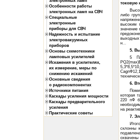
электронных ламп
токовую 
Особенности работы
Высо
электронных ламп на СВЧ
либо груп
Специальные
напряжен
электронные
высоким 
приборы для СВЧ
значение 
предоконе
Надежность и испытание
выходных 
электровакуумных
н...
приборов
5. В
Основы схемотехники
ламповых усилителей
5 П
PQ2(max)
Искажения в усилителях,
5,3*8,5*1
их измерение, меры по
CagпФ12,1
снижению искажений
техническ
Основные сведения
6. В
о радиокомпонентах
Источники питания
Поми
которая т
Каскады усиления мощности
220 пФ б
Каскады предварительного
необходим
усиления
на реакти
Практические советы
7. Э
Итог
склонны 
подавлен
охвачены 