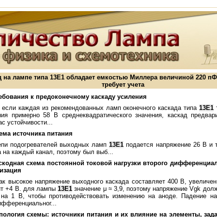
д на лампе типа 13Е1 обладает емкостью Миллера величиной 220 пФ
требует учета
ребования к предоконечному каскаду усиления
 если каждая из рекомендованных ламп оконечного каскада типа
13Е1
ния примерно 58 В среднеквадратического значения, каскад предвар
ас устойчивости...
хема источника питания
епи подогревателей выходных ламп
13Е1
подается напряжение 26 В и т
а на каждый канал, поэтому был выб...
аскодная схема постоянной токовой нагрузки второго дифференциал
лизация
как высокое напряжение выходного каскада составляет 400 В, увеличе
ит +4 В. для лампы
13Е1
значение μ ≈ 3,9, поэтому напряжение Vgk дол
 на 1 В, чтобы противодействовать изменению на аноде. Падение н
ифференциальног...
опология схемы: источники питания и их влияние на элементы, за