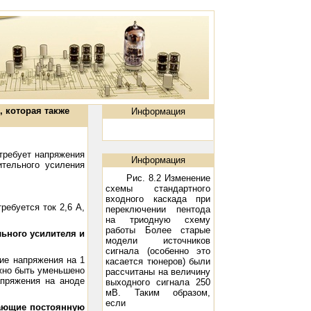
, которая также
Информация
требует напряжения
Информация
ительного усиления
Рис. 8.2 Изменение
схемы стандартного
входного каскада при
ребуется ток 2,6 А,
переключении пентода
на триодную схему
работы Более старые
ьного усилителя и
модели источников
сигнала (особенно это
ние напряжения на 1
касается тюнеров) были
жно быть уменьшено
рассчитаны на величину
апряжения на аноде
выходного сигнала 250
мВ. Таким образом,
если
дающие постоянную