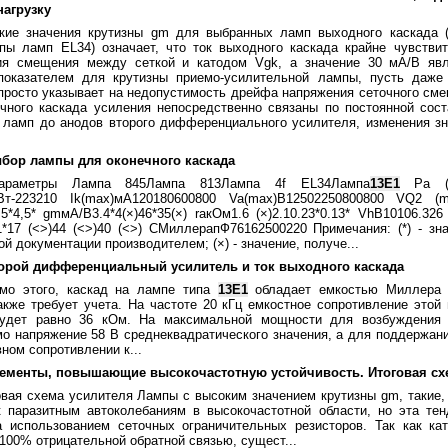
нагрузку
кие значения крутизны gm для выбранных ламп выходного каскада 
пы ламп EL34) означает, что ток выходного каскада крайне чувстви
ия смещения между сеткой и катодом Vgk, а значение 30 мА/В явл
показателем для крутизны приемо-усилительной лампы, пусть даже
просто указывает на недопустимость дрейфа напряжения сеточного сме
чного каскада усиления непосредственно связаны по постоянной сос
ламп до анодов второго дифференциального усилителя, изменения зн
ыбор лампы для оконечного каскада
араметры Лампа 845Лампа 813Лампа 4f EL34Лампа
13Е1
Pa (m
Вт-223210 Ik(max)мА120180600800 Va(max)В12502250800800 VQ2 (m
0,5*4,5* gmмА/В3.4*4(×)46*35(×) raкОм1.6 (×)2.10.23*0.13* VhВ10106.326
*17 (<>)44 (<>)40 (<>) CМиллерапФ76162500220 Примечания: (*) - зна
ой документации производителем; (×) - значение, получе...
торой дифференциальный усилитель и ток выходного каскада
мо этого, каскад на лампе типа
13Е1
обладает емкостью Миллера 
акже требует учета. На частоте 20 кГц емкостное сопротивление этой
удет равно 36 кОм. На максимальной мощности для возбуждения 
о напряжение 58 В среднеквадратического значения, а для поддержани
вном сопротивлении к...
лементы, повышающие высокочастотную устойчивость. Итоговая сх
овая схема усилителя Лампы с высоким значением крутизны gm, такие,
к паразитным автоколебаниям в высокочастотной области, но эта те
а использованием сеточных ограничительных резисторов. Так как ка
100% отрицательной обратной связью, сущест...