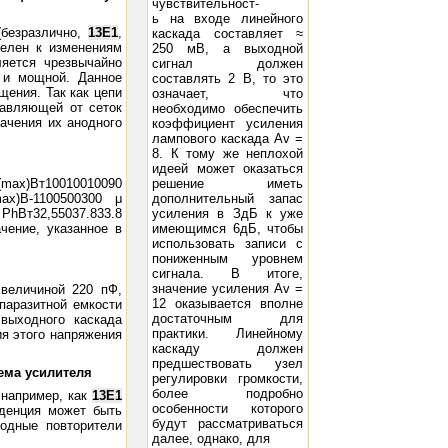
чувствительност-
ь на входе линейного
(безразлично,
13Е1
,
каскада составляет ≈
телен к изменениям
250 мВ, а выходной
яется чрезвычайно
сигнал должен
 и мощной. Данное
составлять 2 В, то это
щения. Так как цепи
означает, что
тавляющей от сеток
необходимо обеспечить
ачения их анодного
коэффициент усиления
лампового каскада Av =
8. К тому же неплохой
идеей может оказаться
ax)Вт10010010090
решение иметь
ax)В-1100500300 μ
дополнительный запас
 PhВт32,55037.833.8
усиления в ЗдБ к уже
чение, указанное в
имеющимся 6дБ, чтобы
использовать записи с
пониженным уровнем
сигнала. В итоге,
значение усиления Av =
величиной 220 пФ,
12 оказывается вполне
 паразитной емкости
достаточным для
выходного каскада
практики. Линейному
я этого напряжения
каскаду должен
предшествовать узел
ема усилителя
регулировки громкости,
более подробно
 например, как
13Е1
особенности которого
нденция может быть
будут рассматриваться
тодные повторители
далее, однако, для