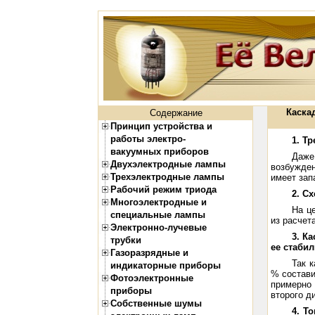
Каска
Содержание
Принцип устройства и
работы электро-
1. Т
вакуумных приборов
Даже
Двухэлектродные лампы
возбужде
Трехэлектродные лампы
имеет зап
Рабочий режим триода
2. С
Многоэлектродные и
На ц
специальные лампы
из расчет
Электронно-лучевые
3. К
трубки
ее стаби
Газоразрядные и
Так 
индикаторные приборы
% состав
Фотоэлектронные
примерно
приборы
второго д
Собственные шумы
4. Т