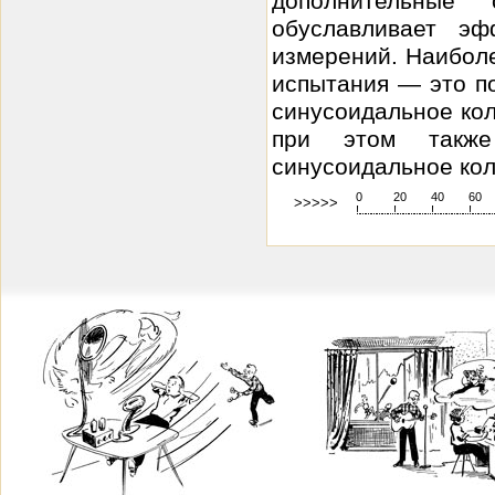
дополнительные
обуславливает эф
измерений. Наиболе
испытания — это п
синусоидальное кол
при этом также
синусоидальное коле
0
20
40
60
>>>>>
!
.
.
.
.
.
.
.
.
.
.
.
.
.
.
.
.
.
.
.
!
.
.
.
.
.
.
.
.
.
.
.
.
.
.
.
.
.
.
.
!
.
.
.
.
.
.
.
.
.
.
.
.
.
.
.
.
.
.
.
!
.
.
.
.
.
.
.
.
.
.
.
.
.