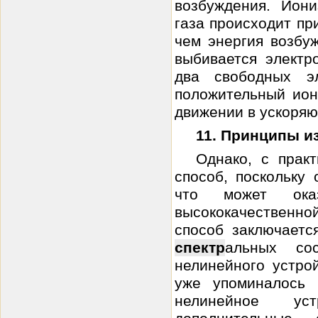
возбуждения. Иони
газа происходит пр
чем энергия возбу
выбивается электр
два свободных э
положительный ион
движении в ускоряю
11. Принципы и
Однако, с прак
способ, поскольку
что может оказ
высококачественно
способ заключаетс
спектр
альных со
нелинейного устро
уже упоминалось 
нелинейное ус