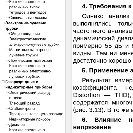
Краткие сведения о
4. Требования 
различных типах
тетродов и пентодов
Однако анализ 
Специальные лампы
выполнялись тол
Электронно-лучевые
трубки
частотного анализ
Общие сведения
динамический диап
Электростатические
электронно-лучевые трубки
примерно 55 дБ и 
Магнитные электронно-
видны. Тем ни мен
лучевые трубки
достаточно хорошо 
Люминесцентный экран
Краткие сведения о
5. Применение 
различных электронно-
лучевых трубках
Результат изме
Газоразрядные и
коэффициента не
индикаторные приборы
Электрический разряд
Distortion — THD)
в газах
содержатся много
Тлеющий разряд
Стабилитроны
(рис. 3.13). В то ж
Тиратроны тлеющего разряда
6. Влияние н
Индикаторные приборы
Дисплеи
напряжение
Краткие сведения о