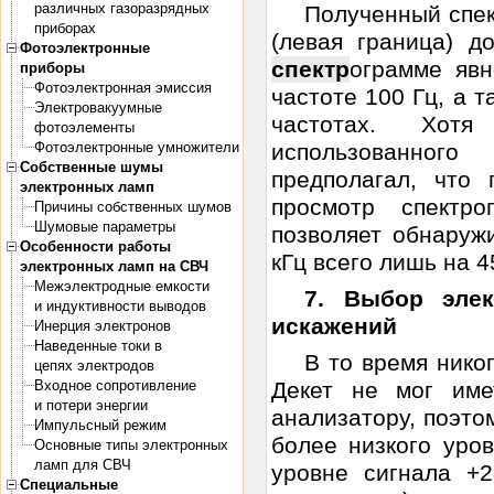
различных газоразрядных
Полученный спек
приборах
(левая граница) д
Фотоэлектронные
спектр
ограмме явн
приборы
Фотоэлектронная эмиссия
частоте 100 Гц, а 
Электровакуумные
частотах. Хотя
фотоэлементы
Фотоэлектронные умножители
использованног
Собственные шумы
предполагал, что 
электронных ламп
просмотр спектр
Причины собственных шумов
Шумовые параметры
позволяет обнаружи
Особенности работы
кГц всего лишь на 4
электронных ламп на СВЧ
Межэлектродные емкости
7. Выбор эле
и индуктивности выводов
искажений
Инерция электронов
Наведенные токи в
В то время нико
цепях электродов
Входное сопротивление
Декет не мог име
и потери энергии
анализатору, поэто
Импульсный режим
более низкого уро
Основные типы электронных
ламп для СВЧ
уровне сигнала +
Специальные