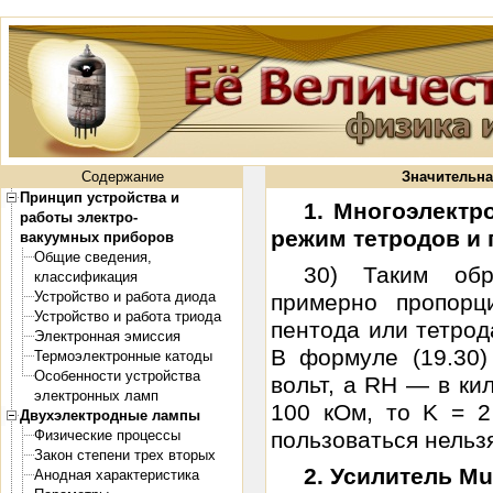
Содержание
Значительна
Принцип устройства и
1. Многоэлект
работы электро-
режим тетродов и 
вакуумных приборов
Общие сведения,
30) Таким обр
классификация
Устройство и работа диода
примерно пропор
Устройство и работа триода
пентода или тетрод
Электронная эмиссия
В формуле (19.30
Термоэлектронные катоды
Особенности устройства
вольт, a RH — в ки
электронных ламп
100 кОм, то K = 2
Двухэлектродные лампы
Физические процессы
пользоваться нельзя.
Закон степени трех вторых
2. Усилитель Mul
Анодная характеристика