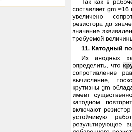
Так как в рабоч
составляет gm ≈16 
увеличено сопро
резистора до значе
значение эквивален
требуемой величины
11. Катодный п
Из анодных ха
определить, что
кр
сопротивление р
вычисление, поск
крутизны gm облада
имеет существенно
катодном повтори
включают резистор
устойчивую раб
результирующее в
добавочного резист