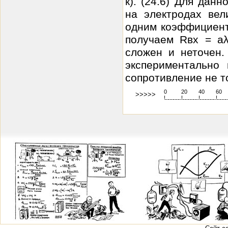
к). (24.6) Для да
на электродах вел
одним коэффициент
получаем Rвх = аλ
сложен и неточен.
экспериментально
сопротивление не т
0
20
40
60
>>>>>
!
.
.
.
.
.
.
.
.
.
.
.
.
.
.
.
.
.
.
.
!
.
.
.
.
.
.
.
.
.
.
.
.
.
.
.
.
.
.
.
!
.
.
.
.
.
.
.
.
.
.
.
.
.
.
.
.
.
.
.
!
.
.
.
.
.
.
.
.
.
.
.
.
.