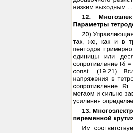
низким выходным ...
12. Многоэл
Параметры тетрод
20) Управляющая
так, же, как и в 
пентодов примерно 
единицы или деся
сопротивление Ri = Δ
const. (19.21) В
напряжения в тетр
сопротивление Ri
мегаом и сильно за
усиления определяет
13. Многоэлект
переменной крути
Им соответству