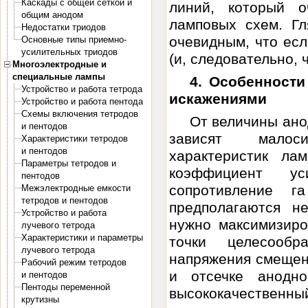
Каскады с общей сеткой и
линий, который о
общим анодом
ламповых схем. Гл
Недостатки триодов
очевидным, что есл
Основные типы приемно-
усилительных триодов
(и, следовательно, ч
Многоэлектродные и
специальные лампы
4. Особенност
Устройство и работа тетрода
искажениями
Устройство и работа пентода
Схемы включения тетродов
От величины ано
и пентодов
зависят малоси
Характеристики тетродов
и пентодов
характеристик ла
Параметры тетродов и
коэффициент ус
пентодов
сопротивление
Межэлектродные емкости
тетродов и пентодов
предполагаются н
Устройство и работа
нужно максимизиро
лучевого тетрода
Характеристики и параметры
точки целесообр
лучевого тетрода
напряжения смещени
Рабочий режим тетродов
и отсечке анодно
и пентодов
Пентоды переменной
высококачественны
крутизны