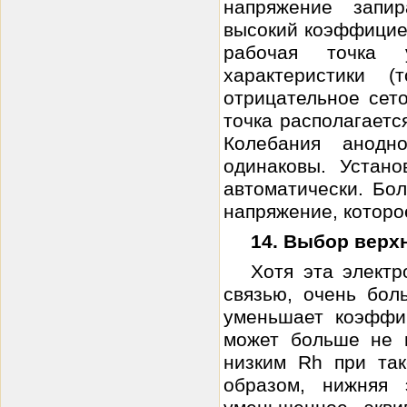
напряжение запир
высокий коэффициен
рабочая точка 
характеристики 
отрицательное сет
точка располагается
Колебания анодн
одинаковы. Устано
автоматически. Бо
напряжение, которое
14. Выбор верх
Хотя эта элект
связью, очень бо
уменьшает коэффи
может больше не 
низким Rh при так
образом, нижняя 