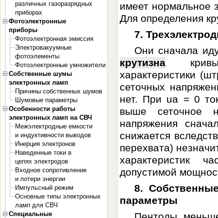
различных газоразрядных
имеет нормальное з
приборах
Для определения кру
Фотоэлектронные
приборы
7. Трехэлектро
Фотоэлектронная эмиссия
Электровакуумные
Они сначала иду
фотоэлементы
крутизна
кривых 
Фотоэлектронные умножители
характеристики (ш
Собственные шумы
электронных ламп
сеточных напряжени
Причины собственных шумов
нет. При uа = 0 т
Шумовые параметры
Особенности работы
выше сеточное н
электронных ламп на СВЧ
напряжения сначал
Межэлектродные емкости
снижается вследств
и индуктивности выводов
Инерция электронов
перехвата) незначи
Наведенные токи в
характеристик ч
цепях электродов
Входное сопротивление
допустимой мощности
и потери энергии
8. Собственны
Импульсный режим
Основные типы электронных
параметры
ламп для СВЧ
Специальные
Пентоды меньше