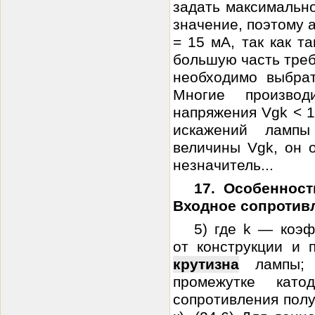
задать максимальн
значение, поэтому 
= 15 мА, так как т
большую часть треб
необходимо выбра
Многие производ
напряжения Vgk < 1
искажений лампы
величины Vgk, он 
незначитель...
17. Особеннос
Входное сопротивл
5) где k — коэ
от конструкции и 
крутизна
лампы; 
промежутке кат
сопротивления получ