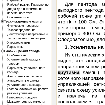
Параметры
Для пентода з
Рабочий режим. Применение
диода для выпрямления
выходного пентода
переменного тока
рабочей точке gm 
Основные типы
что rk ≈ 100 Ом. Э
Трехэлектродные лампы
Физические процессы
резистором смещ
Токораспределение
примерно 300 Ом. 
Действующее напряжение и
закон степени трех вторых
Следовательно, для
Характеристики
3. Усилитель н
Параметры
Рабочий режим триода
Из статических 
Особенности
Усилительный каскад с
видно, что анодны
триодом
напряжениям чем ре
Параметры усилительного
крутизна
лампы), т
каскада
Аналитический расчет и
сеточного напряжен
эквивалентные схемы
управляющей сетк
усилительного каскада
Графоаналитический расчет
связать схему усил
режима усиления
и извлечь из н
Генератор с триодом
воспользуемся гр
Межэлектродные емкости