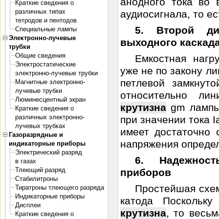
анодного тока во 
Краткие сведения о
различных типах
аудиосигнала, то ес
тетродов и пентодов
5. Второй д
Специальные лампы
Электронно-лучевые
выходного каскад
трубки
Общие сведения
Емкостная нагр
Электростатические
уже не по закону л
электронно-лучевые трубки
петлевой замкнут
Магнитные электронно-
лучевые трубки
относительно ли
Люминесцентный экран
крутизна
gm лампы 
Краткие сведения о
различных электронно-
при значении тока I
лучевых трубках
имеет достаточно 
Газоразрядные и
напряжения определ
индикаторные приборы
Электрический разряд
6. Надежнос
в газах
Тлеющий разряд
приборов
Стабилитроны
Простейшая схем
Тиратроны тлеющего разряда
Индикаторные приборы
катода Поскольку
Дисплеи
крутизна
, то весь
Краткие сведения о