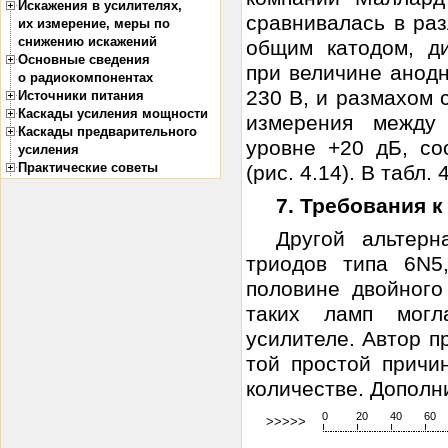
Искажения в усилителях,
сравнивалась в раз
их измерение, меры по
снижению искажений
общим катодом, д
Основные сведения
при величине анодн
о радиокомпонентах
230 В, и размахом 
Источники питания
Каскады усиления мощности
измерения между
Каскады предварительного
уровне +20 дБ, с
усиления
Практические советы
(рис. 4.14). В табл. 
7. Требования 
Другой альтерн
триодов типа 6N5
половине двойног
таких ламп могл
усилителе. Автор п
той простой причи
количестве. Дополн
0
20
40
60
>>>>>
!
.
.
.
.
.
.
.
.
.
.
.
.
.
.
.
.
.
.
.
!
.
.
.
.
.
.
.
.
.
.
.
.
.
.
.
.
.
.
.
!
.
.
.
.
.
.
.
.
.
.
.
.
.
.
.
.
.
.
.
!
.
.
.
.
.
.
.
.
.
.
.
.
.