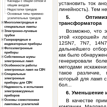
Каскады с общей сеткой и
установить ток ан
общим анодом
линейность). Тем не
Недостатки триодов
Основные типы приемно-
5. Оптимиз
усилительных триодов
трансформатора
Многоэлектродные и
специальные лампы
Возможно, что э
Электронно-лучевые
трубки
этой «хорошей» л
Газоразрядные и
12SN7, 7N7, 14N7
индикаторные приборы
дальнейшего отбор
Фотоэлектронные
приборы
как было обнаружен
Собственные шумы
генерировали бол
электронных ламп
Особенности работы
методами искажени
электронных ламп на СВЧ
такое различие, 
Специальные
который для ламп 
электронные
приборы для СВЧ
бол...
Надежность и испытание
электровакуумных
6. Уменьшение 
приборов
В качестве при
Основы схемотехники
ламповых усилителей
компании Маллард