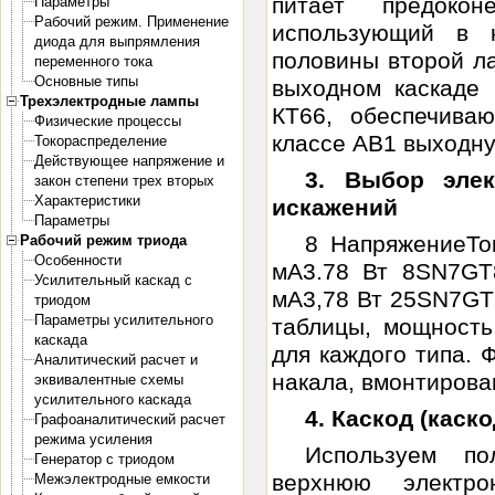
питает предокон
Параметры
Рабочий режим. Применение
использующий в 
диода для выпрямления
половины второй л
переменного тока
Основные типы
выходном каскаде 
Трехэлектродные лампы
КТ66, обеспечива
Физические процессы
классе АВ1 выходну
Токораспределение
Действующее напряжение и
3. Выбор эле
закон степени трех вторых
Характеристики
искажений
Параметры
8 НапряжениеТо
Рабочий режим триода
Особенности
мА3.78 Вт 8SN7GT
Усилительный каскад с
мА3,78 Вт 25SN7GT2
триодом
Параметры усилительного
таблицы, мощность
каскада
для каждого типа. 
Аналитический расчет и
накала, вмонтирован
эквивалентные схемы
усилительного каскада
4. Каскод (каск
Графоаналитический расчет
режима усиления
Используем п
Генератор с триодом
верхнюю электр
Межэлектродные емкости