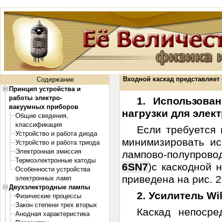
Входной каскад представляет 
Содержание
Принцип устройства и
работы электро-
1. Использова
вакуумных приборов
нагрузки для элек
Общие сведения,
классификация
Если требуется
Устройство и работа диода
минимизировать ис
Устройство и работа триода
Электронная эмиссия
лампово-полупрово
Термоэлектронные катоды
6SN7
)c каскодной 
Особенности устройства
приведена на рис. 2
электронных ламп
Двухэлектродные лампы
2. Усилитель Wi
Физические процессы
Закон степени трех вторых
Каскад непосре
Анодная характеристика