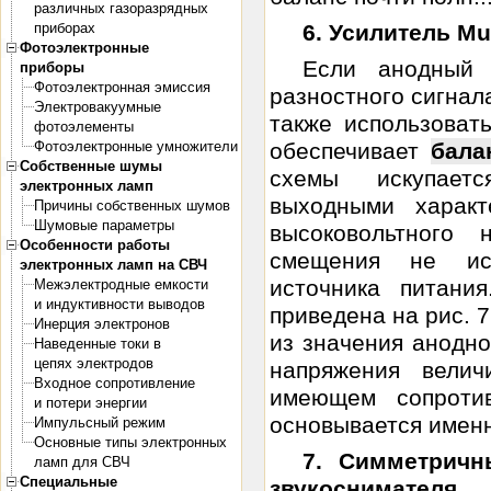
различных газоразрядных
приборах
6. Усилитель Mul
Фотоэлектронные
Если анодный 
приборы
Фотоэлектронная эмиссия
разностного сигнала
Электровакуумные
также использоват
фотоэлементы
Фотоэлектронные умножители
обеспечивает
бала
Собственные шумы
схемы искупает
электронных ламп
выходными характ
Причины собственных шумов
Шумовые параметры
высоковольтного 
Особенности работы
смещения не исп
электронных ламп на СВЧ
источника питани
Межэлектродные емкости
и индуктивности выводов
приведена на рис. 
Инерция электронов
из значения анодно
Наведенные токи в
цепях электродов
напряжения вели
Входное сопротивление
имеющем сопроти
и потери энергии
основывается именно
Импульсный режим
Основные типы электронных
7. Симметричн
ламп для СВЧ
Специальные
звукоснимателя