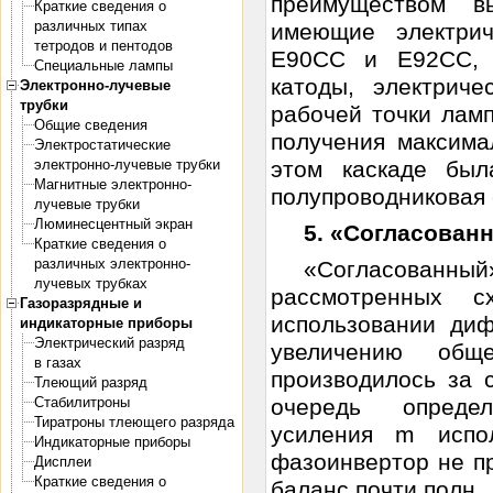
преимуществом в
Краткие сведения о
различных типах
имеющие электрич
тетродов и пентодов
Е90СС и Е92СС, 
Специальные лампы
катоды, электрич
Электронно-лучевые
трубки
рабочей точки лам
Общие сведения
получения максима
Электростатические
электронно-лучевые трубки
этом каскаде бы
Магнитные электронно-
полупроводниковая 
лучевые трубки
Люминесцентный экран
5. «Согласован
Краткие сведения о
различных электронно-
«Согласован
лучевых трубках
рассмотренных с
Газоразрядные и
использовании диф
индикаторные приборы
Электрический разряд
увеличению общ
в газах
производилось за 
Тлеющий разряд
Стабилитроны
очередь опреде
Тиратроны тлеющего разряда
усиления m испо
Индикаторные приборы
фазоинвертор не пр
Дисплеи
Краткие сведения о
баланс почти полн..