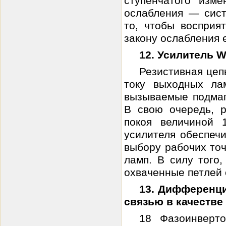
ступенчатого изм
ослабления — сист
то, чтобы восприя
закону ослабления ег
12. Усилитель W
Резистивная цеп
току выходных ла
вызываемые подмаг
В свою очередь, р
покоя величиной 
усилителя обеспеч
выбору рабочих то
ламп. В силу того,
охваченные петлей о
13. Дифференци
связью в качестве
18 Фазоинверт