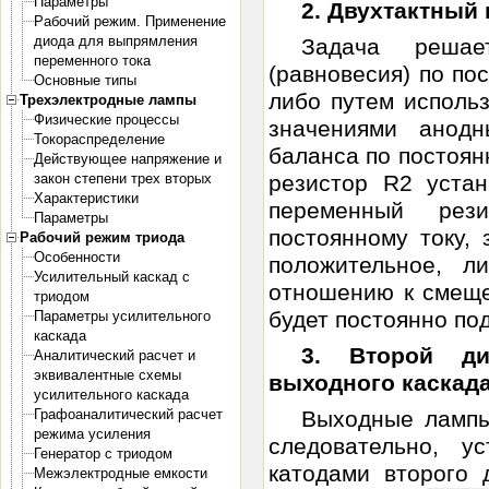
Параметры
2. Двухтактный
Рабочий режим. Применение
диода для выпрямления
Задача решае
переменного тока
(равновесия) по пос
Основные типы
либо путем исполь
Трехэлектродные лампы
Физические процессы
значениями анодн
Токораспределение
баланса по постоян
Действующее напряжение и
закон степени трех вторых
резистор R2 устан
Характеристики
переменный рез
Параметры
постоянному току,
Рабочий режим триода
Особенности
положительное, л
Усилительный каскад с
отношению к смеще
триодом
будет постоянно под
Параметры усилительного
каскада
3. Второй д
Аналитический расчет и
эквивалентные схемы
выходного каскад
усилительного каскада
Графоаналитический расчет
Выходные лампы
режима усиления
следовательно, у
Генератор с триодом
катодами второго 
Межэлектродные емкости