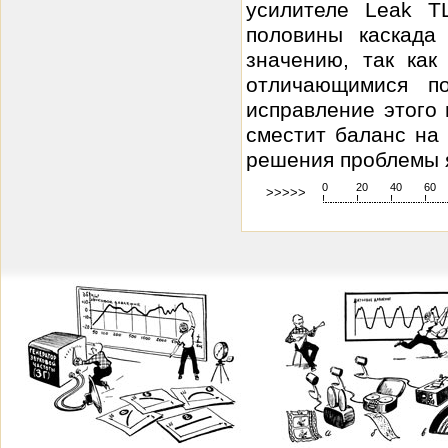
усилителе Leak T
половины каскада
значению, так как
отличающимися п
исправление этого
сместит баланс на
решения проблемы я
0
20
40
60
>>>>>
!
.
.
.
.
.
.
.
.
.
.
.
.
.
.
.
.
.
.
.
!
.
.
.
.
.
.
.
.
.
.
.
.
.
.
.
.
.
.
.
!
.
.
.
.
.
.
.
.
.
.
.
.
.
.
.
.
.
.
.
!
.
.
.
.
.
.
.
.
.
.
.
.
.