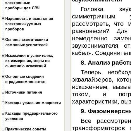
электронные
Головка зву
приборы для СВЧ
симметричным у
Надежность и испытание
рассмотреть, что 
электровакуумных
приборов
равновесия? Для
немедленно заме
Основы схемотехники
звукоснимателя, о
ламповых усилителей
кабеля. Соединител
Искажения в усилителях,
их измерение, меры по
8. Анализ рабо
снижению искажений
Теперь необхо
Основные сведения
эквалайзеров, кот
о радиокомпонентах
искажением, вызы
Источники питания
током, и погре
характеристики, вы
Каскады усиления мощности
9. Фазоинверсн
Каскады предварительного
усиления
Все рассмотре
трансформаторов 
Практические советы