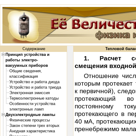
Содержание
Тепловой бала
Принцип устройства и
1. Расчет со
работы электро-
смещения входной
вакуумных приборов
Общие сведения,
Отношение числ
классификация
Устройство и работа диода
которым протекает 
Устройство и работа триода
к первичной), след
Электронная эмиссия
протекающий во
Термоэлектронные катоды
Особенности устройства
постоянному то
электронных ламп
протекающего в пе
Двухэлектродные лампы
Физические процессы
40 мА, протекающих
Закон степени трех вторых
пренебрежимо мала. 
Анодная характеристика