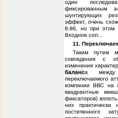
один последов
фиксированным з
шунтирующих рез
эффект, очень схож
8.86, но при этом
Входное соп...
11. Переключа
Таким путем м
совпадения с о
изменения характер
баланс
а между 
переключаемого ат
компании ВВС на п
квадрантные мик
фиксаторов) вплоть 
них практически 
постепенного за