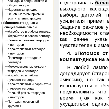
Каскады с общей сеткой и
подстраивать
бала
общим анодом
выходного каскад
Недостатки триодов
выбора деталей, 
Основные типы приемно-
усилительных триодов
усилителя примет в
Многоэлектродные и
Задание режимов у
специальные лампы
Устройство и работа тетрода
необходимости ста
Устройство и работа пентода
как ранее указы
Схемы включения тетродов
чувствителен к изме
и пентодов
Характеристики тетродов
4. «Потомок о
и пентодов
Параметры тетродов и
компакт-диска на 
пентодов
В любой лампе
Межэлектродные емкости
тетродов и пентодов
деградирует (старе
Устройство и работа
эмиссии), но так
лучевого тетрода
Характеристики и параметры
используется в об
лучевого тетрода
предположить, чт
Рабочий режим тетродов
время (так как 
и пентодов
Пентоды переменной
ухудшаться одина
крутизны