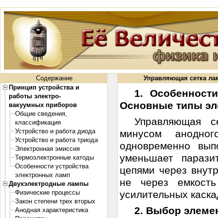
Содержание
Управляющая сетка ла
Принцип устройства и
1. Особенност
работы электро-
Основные типы эл
вакуумных приборов
Общие сведения,
Управляющая 
классификация
Устройство и работа диода
минусом анодно
Устройство и работа триода
одновременно вып
Электронная эмиссия
уменьшает парази
Термоэлектронные катоды
Особенности устройства
цепями через внут
электронных ламп
не через емкост
Двухэлектродные лампы
Физические процессы
усилительных каскад
Закон степени трех вторых
2. Выбор элеме
Анодная характеристика