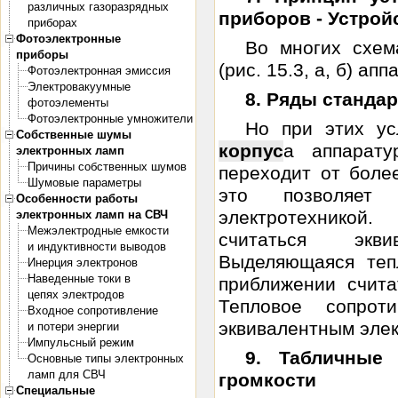
различных газоразрядных
приборов - Устрой
приборах
Фотоэлектронные
Во многих схе
приборы
(рис. 15.3, а, б) апп
Фотоэлектронная эмиссия
Электровакуумные
8. Ряды станда
фотоэлементы
Фотоэлектронные умножители
Но при этих ус
Собственные шумы
корпус
а аппарату
электронных ламп
Причины собственных шумов
переходит от боле
Шумовые параметры
это позволяет
Особенности работы
электротехникой
электронных ламп на СВЧ
Межэлектродные емкости
считаться экви
и индуктивности выводов
Выделяющаяся теп
Инерция электронов
Наведенные токи в
приближении счита
цепях электродов
Тепловое сопрот
Входное сопротивление
эквивалентным элек
и потери энергии
Импульсный режим
9. Табличные 
Основные типы электронных
ламп для СВЧ
громкости
Специальные