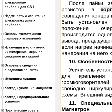
После пайки з
электронные
приборы для СВЧ
резистор, а
кор
совпадения концов 
Надежность и испытание
электровакуумных
быть установлен 
приборов
положение очер
производится одно
Основы схемотехники
ламповых усилителей
вывода предыдущег
если нагрев начин
Искажения в усилителях,
их измерение, меры по
нанесения на него к
снижению искажений
10. Особенност
Основные сведения
Усилитель устан
о радиокомпонентах
для крепления
Источники питания
громкоговорителе
свободно циркули
Каскады усиления мощности
схемы. Внешний вид 
Каскады предварительного
усиления
11. Специаль
Магнетрон
Практические советы