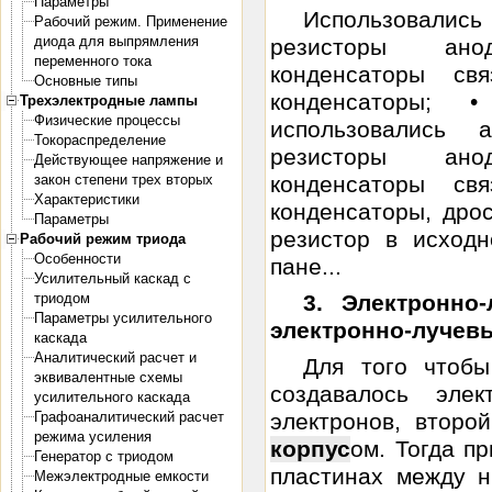
Параметры
Использовалис
Рабочий режим. Применение
диода для выпрямления
резисторы анод
переменного тока
конденсаторы свя
Основные типы
конденсаторы; 
Трехэлектродные лампы
Физические процессы
использовались
Токораспределение
резисторы анод
Действующее напряжение и
закон степени трех вторых
конденсаторы свя
Характеристики
конденсаторы, дро
Параметры
резистор в исходн
Рабочий режим триода
Особенности
пане...
Усилительный каскад с
триодом
3. Электронно
Параметры усилительного
электронно-лучев
каскада
Аналитический расчет и
Для того чтоб
эквивалентные схемы
создавалось эле
усилительного каскада
Графоаналитический расчет
электронов, второ
режима усиления
корпус
ом. Тогда п
Генератор с триодом
пластинах между н
Межэлектродные емкости