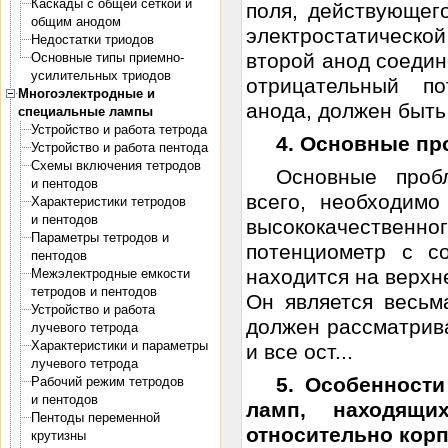
Каскады с общей сеткой и
поля, действующего
общим анодом
электростатическо
Недостатки триодов
второй анод соедин
Основные типы приемно-
усилительных триодов
отрицательный п
Многоэлектродные и
анода, должен быть 
специальные лампы
Устройство и работа тетрода
4. Основные пр
Устройство и работа пентода
Схемы включения тетродов
Основные проб
и пентодов
всего, необходимо
Характеристики тетродов
и пентодов
высококачествен
Параметры тетродов и
потенциометр с с
пентодов
находится на верхн
Межэлектродные емкости
тетродов и пентодов
Он является весьм
Устройство и работа
должен рассматрива
лучевого тетрода
Характеристики и параметры
и все ост...
лучевого тетрода
5. Особенност
Рабочий режим тетродов
и пентодов
ламп, находящи
Пентоды переменной
относительно кор
крутизны