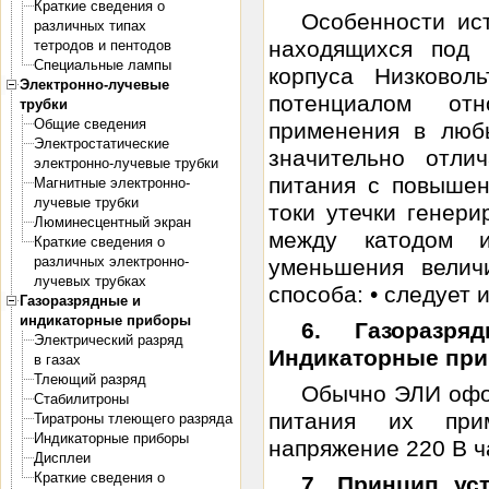
Краткие сведения о
Особенности ис
различных типах
находящихся под 
тетродов и пентодов
Специальные лампы
корпуса Низковол
Электронно-лучевые
потенциалом от
трубки
Общие сведения
применения в люб
Электростатические
значительно отли
электронно-лучевые трубки
питания с повышен
Магнитные электронно-
лучевые трубки
токи утечки генер
Люминесцентный экран
между катодом и
Краткие сведения о
различных электронно-
уменьшения велич
лучевых трубках
способа: • следует и
Газоразрядные и
индикаторные приборы
6. Газоразр
Электрический разряд
Индикаторные пр
в газах
Тлеющий разряд
Обычно ЭЛИ офо
Стабилитроны
питания их прим
Тиратроны тлеющего разряда
Индикаторные приборы
напряжение 220 В ча
Дисплеи
Краткие сведения о
7. Принцип ус