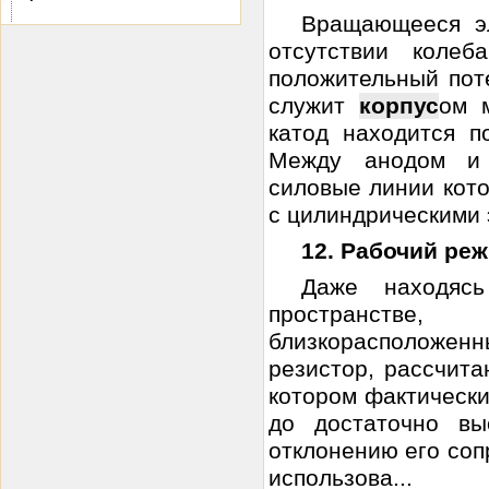
Вращающееся эл
отсутствии коле
положительный поте
служит
корпус
ом 
катод находится п
Между анодом и 
силовые линии кото
с цилиндрическими 
12. Рабочий ре
Даже находяс
пространстве
близкорасполож
резистор, рассчита
котором фактически
до достаточно вы
отклонению его соп
использова...