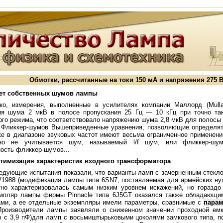
Обмотки, рассчитанные на токи 150 мА и напряжения 275 
чет собственных шумов лампы
ко, измерения, выполненные в усилителях компании Маллорд (Mulla
ия шума 2 мкВ в полосе пропускания 25 Гц — 10 кГц при точно т
ого режима, что соответствовало напряжению шума 2,8 мкВ для полосы 
 Фликкер-шумов Вышеприведенные уравнения, позволяющие определят
ке в диапазоне звуковых частот имеют весьма ограниченное применени
но не учитывается шум, называемый l/f шум, или фликкер-шум
ость фликкер-шумов...
птимизация характеристик входного трансформатора
едующие испытания показали, что варианты ламп с зачерненным стекло
V1988 (модификация лампы типа 6SN7, поставляемая для армейских ну
тно характеризовалась самым низким уровнем искажений, но горазд
емпляр лампы фирмы Pinnacle типа 6J5GT оказался также обладающи
ами, а ее отдельные экземпляры имели параметры, сравнимые с
парам
Производители лампы заявляли о сниженном значении проходной емк
 с 3,9 пФ)для ламп с восьмиштырьковыми цоколями замкового типа, п