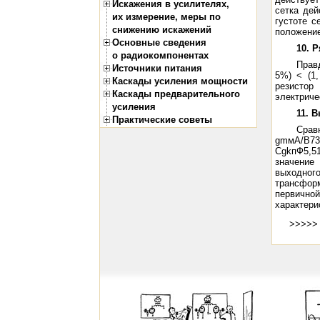
Искажения в усилителях,
сетка дей
их измерение, меры по
густоте с
снижению искажений
положение
Основные сведения
10. 
о радиокомпонентах
Прав
Источники питания
5%) < (1
Каскады усиления мощности
резистор
Каскады предварительного
электриче
усиления
11. 
Практические советы
Срав
gmмА/В73
CgkпФ5,5
значение
выходно
трансфор
первичной
характери
>>>>