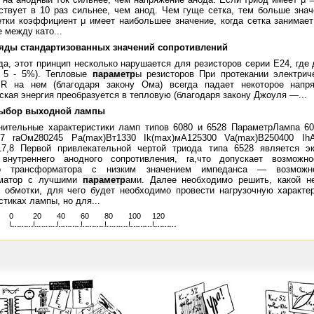
ствует в 10 раз сильнее, чем анод. Чем гуще сетка, тем больше знач
етки коэффициент μ имеет наибольшее значение, когда сетка занимает
 между като...
Ряды стандартизованных значений сопротивлений
да, этот принцип несколько нарушается для резисторов серии Е24, где 
, 5 - 5%). Тепловые
параметр
ы резисторов При протекании электриче
 R на нем (благодаря закону Ома) всегда падает некоторое напр
ская энергия преобразуется в тепловую (благодаря закону Джоуля —...
Выбор выходной лампы
нительные характеристики ламп типов 6080 и 6528 ПараметрЛампа 6
7 raОм280245 Pa(max)Вт1330 Ik(max)мА125300 Va(max)В250400 IhА
17,8 Первой привлекательной чертой триода типа 6528 является эк
 внутреннего анодного сопротивления, ra,что допускает возможно
го трансформатора с низким значением импеданса — возможно
матор с лучшими
параметр
ами. Далее необходимо решить, какой н
 обмотки, для чего будет необходимо провести нагрузочную характе
стиках лампы, но для...
0
20
40
60
80
100
120
>
!
.
.
.
.
.
.
.
.
.
.
.
.
.
.
.
.
.
.
.
!
.
.
.
.
.
.
.
.
.
.
.
.
.
.
.
.
.
.
.
!
.
.
.
.
.
.
.
.
.
.
.
.
.
.
.
.
.
.
.
!
.
.
.
.
.
.
.
.
.
.
.
.
.
.
.
.
.
.
.
!
.
.
.
.
.
.
.
.
.
.
.
.
.
.
.
.
.
.
.
!
.
.
.
.
.
.
.
.
.
.
.
.
.
.
.
.
.
.
.
!
.
.
.
.
.
.
.
.
.
.
.
.
.
.
.
.
.
.
.