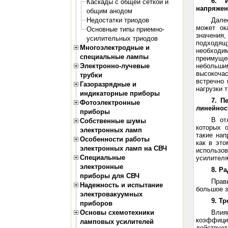
6. 
Каскады с общей сеткой и
напряже
общим анодом
Недостатки триодов
Дале
может ок
Основные типы приемно-
значения
усилительных триодов
подходя
Многоэлектродные и
необход
специальные лампы
преимущес
Электронно-лучевые
небольши
высокочас
трубки
встречно
Газоразрядные и
нагрузки 
индикаторные приборы
7. П
Фотоэлектронные
линейнос
приборы
В от
Собственные шумы
которых 
электронных ламп
такие нап
Особенности работы
как в эт
электронных ламп на СВЧ
использов
Специальные
усилителя
электронные
8. Р
приборы для СВЧ
Прав
Надежность и испытание
большое з
электровакуумных
9. Т
приборов
Основы схемотехники
Влия
коэффици
ламповых усилителей
действует