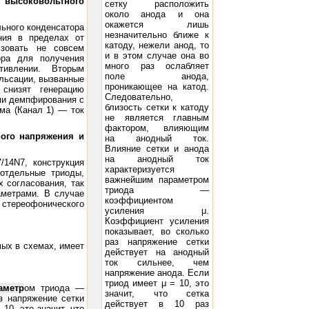
высоковольтного
сетку расположить
около анода и она
окажется лишь
льного конденсатора
незначительно ближе к
ния в пределах от
катоду, нежели анод, то
ьзовать не совсем
и в этом случае она во
ора для получения
много раз ослабляет
тивлении. Вторым
поле анода,
ульсации, вызванные
проникающее на катод.
 снизят генерацию
Следовательно,
пи демпфирования с
близость сетки к катоду
ма (Канал 1) — ток
не является главным
фактором, влияющим
ого напряжения и
на анодный ток.
Влияние сетки и анода
на анодный ток
/14N7, конструкция
характеризуется
 отдельные триоды,
важнейшим параметром
х согласования, так
триода —
аметрами. В случае
коэффициентом
 стереофонического
усиления μ.
Коэффициент усиления
показывает, во сколько
раз напряжение сетки
мых в схемах, имеет
действует на анодный
ток сильнее, чем
напряжение анода. Если
триод имеет μ = 10, это
аметр
ом триода —
значит, что сетка
з напряжение сетки
действует в 10 раз
10, это значит, что