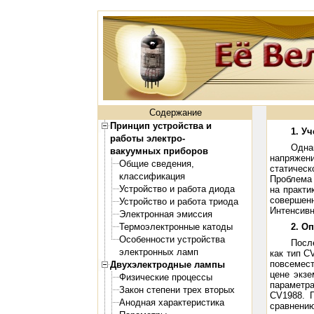
Содержание
Принцип устройства и
1. У
работы электро-
Одна
вакуумных приборов
напряжен
Общие сведения,
статическ
классификация
Проблема
Устройство и работа диода
на практи
совершен
Устройство и работа триода
Интенсивн
Электронная эмиссия
Термоэлектронные катоды
2. О
Особенности устройства
Посл
электронных ламп
как тип C
повсемес
Двухэлектродные лампы
цене экз
Физические процессы
параметр
Закон степени трех вторых
CV1988. 
Анодная характеристика
сравнению