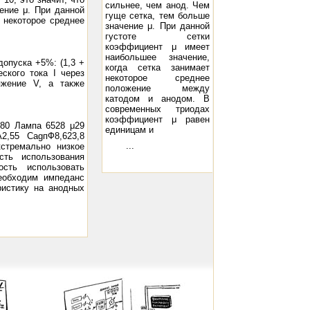
сильнее, чем анод. Чем
ение μ. При данной
гуще сетка, тем больше
 некоторое среднее
значение μ. При данной
густоте сетки
коэффициент μ имеет
наибольшее значение,
допуска +5%: (1,3 +
когда сетка занимает
ского тока I через
некоторое среднее
яжение V, а также
положение между
катодом и анодом. В
современных триодах
коэффициент μ равен
080 Лампа 6528 μ29
единицам и
2,55 CagпФ8,623,8
...
стремально низкое
сть использования
сть использовать
еобходим импеданс
ристику на анодных