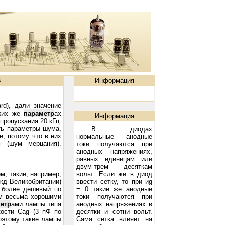
В
Информация
rd), дали значение
аких же
параметр
ах
Информация
пропускания 20 кГц.
ь параметры шума,
В диодах
е, потому что в них
нормальные анодные
 (шум мерцания).
токи получаются при
анодных напряжениях,
равных единицам или
двум-трем десяткам
м, такие, например,
вольт. Если же в диод
жд Великобритании)
ввести сетку, то при иg
о более дешевый по
= 0 такие же анодные
м весьма хорошими
токи получаются при
етр
ами лампы типа
анодных напряжениях в
ости Cag (3 пФ по
десятки и сотни вольт.
оэтому такие лампы
Сама сетка влияет на