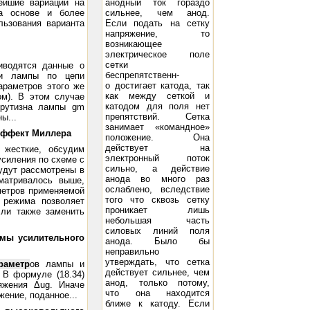
ейшие вариации на
анодный ток гораздо
а основе и более
сильнее, чем анод.
льзования варианта
Если подать на сетку
напряжение, то
возникающее
электрическое поле
сетки
иводятся данные о
беспрепятственн-
ии лампы по цепи
о достигает катода, так
араметров этого же
как между сеткой и
ом). В этом случае
катодом для поля нет
крутизна лампы gm
препятствий. Сетка
ы...
занимает «командное»
 Эффект Миллера
положение. Она
действует на
 жесткие, обсудим
электронный поток
усиления по схеме с
сильно, а действие
удут рассмотрены в
анода во много раз
матривалось выше,
ослаблено, вследствие
аметров применяемой
того что сквозь сетку
 режима позволяет
проникает лишь
ли также заменить
небольшая часть
силовых линий поля
емы усилительного
анода. Было бы
неправильно
утверждать, что сетка
раметр
ов лампы и
действует сильнее, чем
 В формуле (18.34)
анод, только потому,
яжения Δug. Иначе
что она находится
жение, поданное...
ближе к катоду. Если