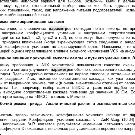
дставляли неплохой вариант для выбора. Возможны были и дальн
 тему, однако, окончательный выбор вполне мог быть сделан н
ких требований, таких, как напряжение питания подогревателей, испо
ли комбинированной констр...
рименение экранированных ламп
жалению, в справочных
параметр
ов пентодов почти никогда не пр
, внутреннем коэффициенте усиления и внутреннем сопротивлен
щей сетки (мс1— с2, gmc2 и гс2), но они могут быть получены из п
в триодном включении (когда экранирующая сетка соединена с анод
ий коэффициент усиления по экранирующей сетке: Напомним, что 
мерой оценки управляющего влияние входного напряжения VCK на анодн
редное влияние проходной емкости лампы и пути его уменьшения.
ольку требования к АЧХ усилителей повышенного качества очень
все эти методы улучшения
параметр
ов обычного резисторного каскада 
одом. Здесь подробно остановимся на первом способе, а остальные б
х разделах. Итак, выходное сопротивление каскада, как уже расс
ак от выбранного режима, так и (в очень значительной степени) от пар
мпы. Так, например, выбор лампы Е88СС и грамотный подбор ее
ь выходное сопротивление каскада примерно до значения 10 Ом. Ес
втором каскаде на Е88СС, то емкость Миллер...
абочий режим триода - Аналитический расчет и эквивалентные сх
мотрим теперь зависимость коэффициента усиления каскада от
па
ения нагрузки. Коэффициент усиления каскада К = ΔuR /Δug. (18.34)
е напряжения ΔuR является результатом изменения сеточного напр
оэффициент К показывает, во сколько раз усиливается переменное напря