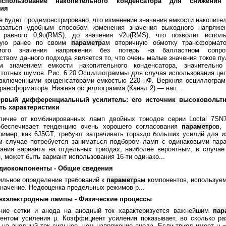
Использование накопительного конденсатора для снижения 
ния
е будет продемонстрировано, что изменение значения емкости накопите
азаться удобным способом изменения значения выходного напряже
, равного 0,9υ(RMS), до значения √2υ(RMS), что позволит испол
щую ранее по своим
параметр
ам вторичную обмотку трансформат
имого значения напряжения без потерь на балластном сопро
твом данного подхода является то, что очень малые значения токов п
м значением емкости накопительного конденсатора, значительно
тотных шумов. Рис. 6.20 Осциллограммы для случая использования це
 включенными конденсаторами емкостью 220 нФ. Верхняя осциллограм
трансформатора. Нижняя осциллограмма (Канал 2) — нап...
ервый дифференциальный усилитель: его источник высоковольтн
ть характеристики
личие от комбинированных ламп двойных триодов серии Loctal 7SN7
обеспечивает тенденцию очень хорошего согласования
параметр
ов,
ример, как 6J5GT, требуют затрачивать гораздо больших усилий для и
ом случае потребуется заниматься подбором ламп с одинаковыми пар
ания варианта на отдельных триодах, наиболее вероятным, в случае
, может быть вариант использования 16-ти одинако...
адиокомпоненты - Общие сведения
ильное определение требований к
параметр
ам компонентов, используе
начение. Недооценка предельных режимов р...
рехэлектродные лампы - Физические процессы
ние сетки и анода на анодный ток характеризуется важнейшим
пар
ентом усиления μ. Коэффициент усиления показывает, во сколько ра
 на анодный ток сильнее, чем напряжение анода. Если триод имеет μ = 