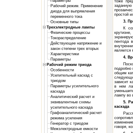
Параметры
тоже пре
заданную
Рабочий режим. Применение
прозаичес
диода для выпрямления
простой и
переменного тока
3. П
Основные типы
Трехэлектродные лампы
К со
Физические процессы
крутизне
экранирую
Токораспределение
пентода 
Действующее напряжение и
внутренн
закон степени трех вторых
является 
Характеристики
4. В
Параметры
Поск
Рабочий режим триода
подробно 
Особенности
общим кат
Усилительный каскад с
следующи
триодом
зависит к
Параметры усилительного
в нем ла
уменьшит
каскада
лампу во 
Аналитический расчет и
эквивалентные схемы
5. Р
каскада
усилительного каскада
Графоаналитический расчет
Расс
сопротивл
режима усиления
изменени
Генератор с триодом
говоря, к
Межэлектродные емкости